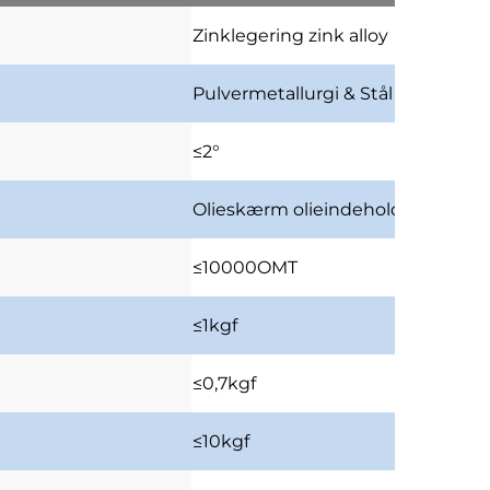
Zinklegering
zink alloy
Pulvermetallurgi & Stål
pulvermeta
≤2°
Olieskærm
olieindeholdende sk
≤10000OMT
≤1kgf
≤0,7kgf
≤10kgf