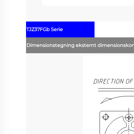
TJZ37FGb Serie
Dimensionstegning
eksternt dimensionsko