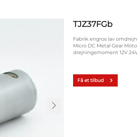
TJZ37FGb
Fabrik engros lav omdre
Micro DC Metal Gear Moto
drejningsmoment 12V 24
Få et tilbud