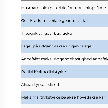
Husmateriale
materiale for monteringsflade
Gearkæde materiale
gear materiale
Tilbageklag
gear baglücke
Lager på udgangsakse
udgangslager
Anbefalet maks. indgangehastighed
anbefal
Radial Kraft
radialstyrke
Aksialstyrke
akkseft
Maksimal trykstyrke på akse
hovedakse kan 