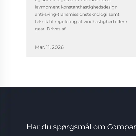
lavmoment konstanthastighedsdesign,
anti-sving-transmissionsteknologi samt
teknik til regulering af vindhastighed i flere
gear. Drives af...
Mar. 11. 2026
Har du spørgsmål om Compa