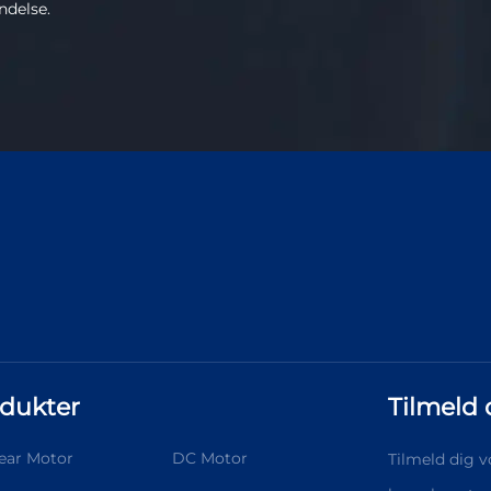
ndelse.
dukter
Tilmeld 
ear Motor
DC Motor
Tilmeld dig 