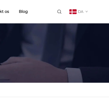
kt os
Blog
DA