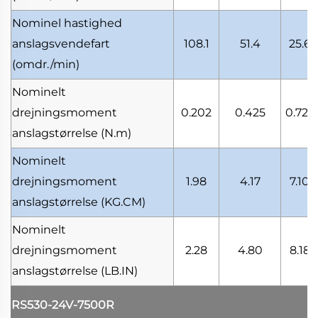
Nominel hastighed
anslagsvendefart
108.1
51.4
25.6
(omdr./min)
Nominelt
drejningsmoment
0.202
0.425
0.725
anslagstørrelse
(N.m)
Nominelt
drejningsmoment
1.98
4.17
7.10
anslagstørrelse
(KG.CM)
Nominelt
drejningsmoment
2.28
4.80
8.18
anslagstørrelse
(LB.IN)
RS530-24V-7500R