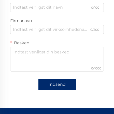
0/100
Firmanavn
0/200
Besked
0/1000
Indsend