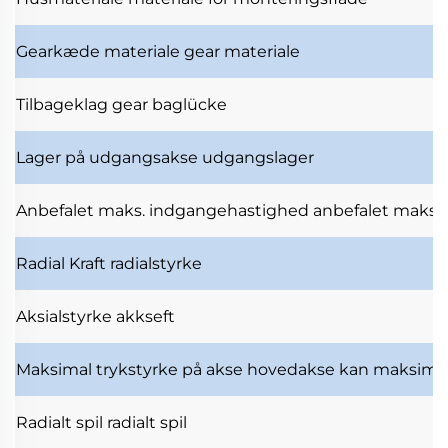
Gearkæde materiale
gear materiale
Tilbageklag
gear baglücke
Lager på udgangsakse
udgangslager
Anbefalet maks. indgangehastighed
anbefalet maksi
Radial Kraft
radialstyrke
Aksialstyrke
akkseft
Maksimal trykstyrke på akse
hovedakse kan maksimal
Radialt spil
radialt spil