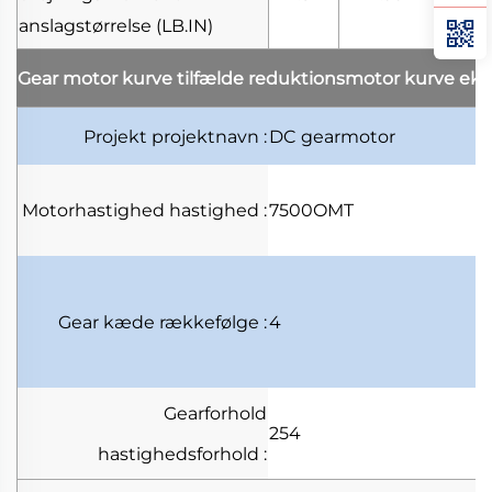
anslagstørrelse
(LB.IN)
Gear motor kurve tilfælde
reduktionsmotor kurve ek
Projekt
projektnavn
:
DC gearmotor
Motorhastighed
hastighed
:
7500OMT
Gear kæde
rækkefølge
:
4
Gearforhold
254
hastighedsforhold
: