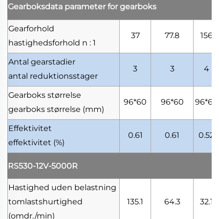
Gearboksdata
parameter for gearboks
Gearforhold
37
77.8
156
hastighedsforhold
n : 1
Antal gearstadier
3
3
4
antal reduktionsstager
Gearboks størrelse
96*60
96*60
96*60
gearboks størrelse
(mm)
Effektivitet
0.61
0.61
0.52
effektivitet
(%)
RS530-12V-5000R
Hastighed uden belastning
tomlastshurtighed
135.1
64.3
32.1
(omdr./min)