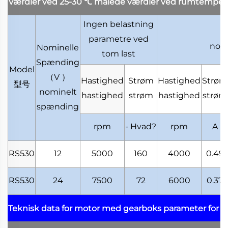
Værdier ved 25-30
℃
målede værdier ved rumtemper
Ingen belastning
parametre ved
nomi
Nominelle
tom last
Spænding
Model
（
V
）
Hastighed
Strøm
Hastighed
Strøm
型号
nominelt
hastighed
strøm
hastighed
strøm
spænding
rpm
- Hvad?
rpm
A
RS530
12
5000
160
4000
0.49
RS530
24
7500
72
6000
0.37
Teknisk data for motor med gearboks
parameter for 