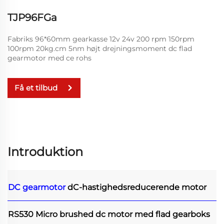
TJP96FGa
Fabriks 96*60mm gearkasse 12v 24v 200 rpm 150rpm
100rpm 20kg.cm 5nm højt drejningsmoment dc flad
gearmotor med ce rohs
Få et tilbud
Introduktion
DC gearmotor
dC-hastighedsreducerende motor
RS530 Micro brushed dc motor med flad gearboks