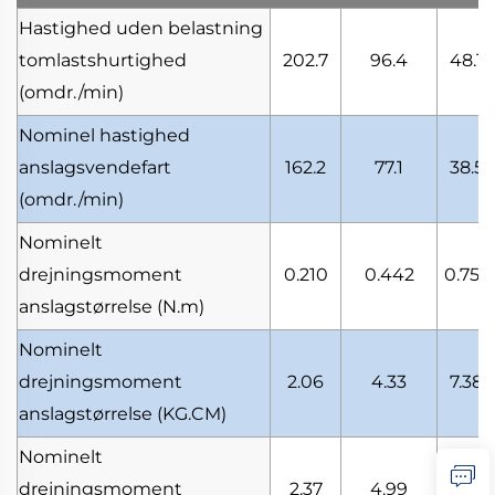
Hastighed uden belastning
tomlastshurtighed
202.7
96.4
48.1
(omdr./min)
Nominel hastighed
anslagsvendefart
162.2
77.1
38.5
(omdr./min)
Nominelt
drejningsmoment
0.210
0.442
0.753
anslagstørrelse
(N.m)
Nominelt
drejningsmoment
2.06
4.33
7.38
anslagstørrelse
(KG.CM)
Nominelt
drejningsmoment
2.37
4.99
8.50