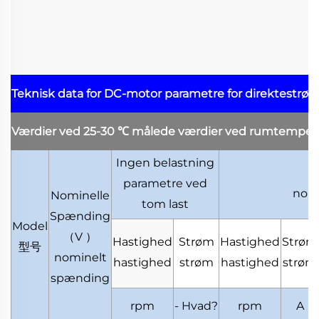
Teknisk data for DC-motor
parametre for direktestrø
Værdier ved 25-30
℃
målede værdier ved rumtemper
Ingen belastning
parametre ved
nomi
Nominelle
tom last
Spænding
Model
（
V
）
Hastighed
Strøm
Hastighed
Strøm
型号
nominelt
hastighed
strøm
hastighed
strøm
spænding
rpm
- Hvad?
rpm
A