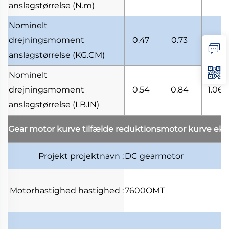
anslagstørrelse
(N.m)
Nominelt
drejningsmoment
0.47
0.73
0.92
anslagstørrelse
(KG.CM)
Nominelt
drejningsmoment
0.54
0.84
1.06
anslagstørrelse
(LB.IN)
Gear motor kurve tilfælde
reduktionsmotor kurve ek
Projekt
projektnavn
:
DC gearmotor
Motorhastighed
hastighed
:
7600OMT