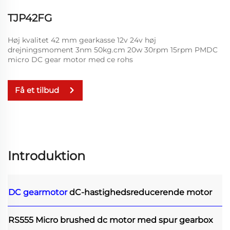
TJP42FG
Høj kvalitet 42 mm gearkasse 12v 24v høj
drejningsmoment 3nm 50kg.cm 20w 30rpm 15rpm PMDC
micro DC gear motor med ce rohs
Få et tilbud
Introduktion
DC gearmotor
dC-hastighedsreducerende motor
RS555 Micro brushed dc motor med spur gearbox