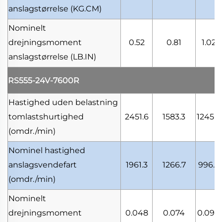
anslagstørrelse
(KG.CM)
Nominelt
drejningsmoment
0.52
0.81
1.02
anslagstørrelse
(LB.IN)
RS555-24V-7600R
Hastighed uden belastning
tomlastshurtighed
2451.6
1583.3
1245.9
(omdr./min)
Nominel hastighed
anslagsvendefart
1961.3
1266.7
996.7
(omdr./min)
Nominelt
drejningsmoment
0.048
0.074
0.094