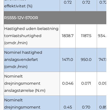
0.72
0.72
0.72
effektivitet
(%)
RS555-12V-5700R
Hastighed uden belastning
tomlastshurtighed
1838.7
1187.5
934.4
(omdr./min)
Nominel hastighed
anslagsvendefart
1471.0
950.0
747.5
(omdr./min)
Nominelt
drejningsmoment
0.046
0.071
0.091
anslagstørrelse
(N.m)
Nominelt
drejningsmoment
0.45
0.70
0.89