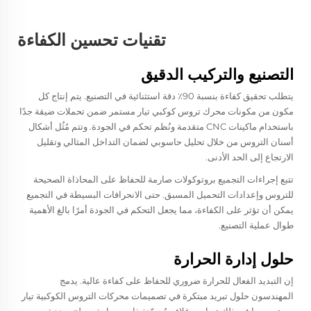
تقنيات تحسين الكفاءة
التصنيع والتركيب الدقيق
يتطلب تحقيق كفاءة بنسبة 90٪ دقة استثنائية في التصنيع. يتم إنتاج كل
مكون من مكونات محرك تروس كوكبي تيار مستمر ضمن تحملات ضيقة جدًا
باستخدام ماكينات CNC متقدمة ونُظم تحكم في الجودة. وتتم مُثُل أشكال
أسنان التروس من خلال تحليل حاسوبي لضمان التداخل المثالي وتقليل
الارتجاع إلى الحد الأدنى.
تتبع إجراءات التجميع بروتوكولات صارمة للحفاظ على المحاذاة الصحيحة
للتروس وإعدادات التحميل المسبق. حتى الانحرافات البسيطة في التجميع
يمكن أن تؤثر على الكفاءة، مما يجعل التحكم في الجودة أمرًا بالغ الأهمية
طوال عملية التصنيع.
حلول إدارة الحرارة
إن التبديد الفعال للحرارة ضروري للحفاظ على كفاءة عالية. يدمج
المهندسون حلول تبريد مبتكرة في تصميمات محركات التروس الكوكبية تيار