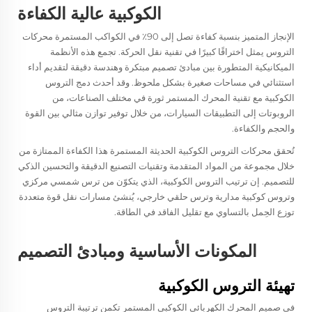
الكوكبية عالية الكفاءة
الإنجاز المتميز بنسبة كفاءة تصل إلى 90٪ في الكواكب المستمرة
محركات
التروس
يمثل اختراقًا كبيرًا في تقنية نقل الحركة. تجمع هذه الأنظمة
الميكانيكية المتطورة بين مبادئ تصميم مبتكرة وهندسة دقيقة لتقديم أداء
استثنائي في مساحات صغيرة بشكل ملحوظ. وقد أحدث دمج التروس
الكوكبية مع تقنية المحرك المستمر ثورة في مختلف الصناعات، من
الروبوتات إلى التطبيقات السيارات، من خلال توفير توازن مثالي بين القوة
والحجم والكفاءة.
تُحقق محركات التروس الكوكبية الحديثة المستمرة هذا الكفاءة الممتازة من
خلال مجموعة من المواد المتقدمة وتقنيات التصنيع الدقيقة والتحسين الذكي
للتصميم. إن ترتيب التروس الكوكبية، الذي يتكوّن من ترس شمسي مركزي
وتروس كوكبية مدارية وترس حلقي خارجي، يُنشئ مسارات نقل قوة متعددة
توزع الحِمل بالتساوي مع تقليل الفاقد في الطاقة.
المكونات الأساسية ومبادئ التصميم
تهيئة التروس الكوكبية
في صميم المحرك الكهربائي الكوكبي المستمر تكمن ترتيبة التروس