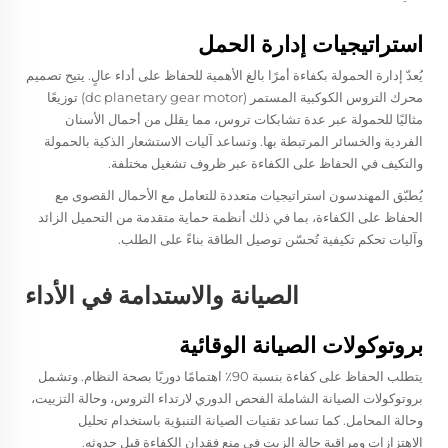
استراتيجيات إدارة الحمل
يُعدّ إدارة الحمولة بكفاءة أمرًا بالغ الأهمية للحفاظ على أداء عالٍ. يتيح تصميم
محرك التروس الكوكبية المستمر (dc planetary gear motor) توزيعًا
مثاليًا للحمولة عبر عدة تشابكات تروس، مما يقلل من أحمال الأسنان
الفردية والخسائر المرتبطة بها. وتساعد آليات الاستشعار الذكية بالحمولة
والتكيف في الحفاظ على الكفاءة عبر ظروف تشغيل مختلفة.
يُطبّق المهندسون استراتيجيات متعددة للتعامل مع الأحمال القصوى مع
الحفاظ على الكفاءة، بما في ذلك أنظمة حماية متقدمة من التحميل الزائد
وآليات تحكم تكيفية تُحسّن توصيل الطاقة بناءً على الطلب.
الصيانة والاستدامة في الأداء
بروتوكولات الصيانة الوقائية
يتطلب الحفاظ على كفاءة بنسبة 90٪ اهتمامًا دوريًا بصحة النظام. وتشمل
بروتوكولات الصيانة الشاملة الفحص الدوري لارتداء التروس، وحالة التزييت،
وحالة المحامل. كما تساعد تقنيات الصيانة التنبؤية باستخدام تحليل
الاهتزازات ومراقبة حالة الزيت في منع فقدان الكفاءة قبل حدوثه.