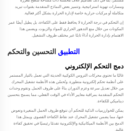
مستمر، بما في ذلك تصاميم غلاف مُحسّنة ذات مساحة سطح معززة
ومسارات تهوية استراتيجية. وتتميز بعض النماذج المتقدمة بقنوات تبريد
متكاملة أو مركبات حرارية خاصة لإدارة الحرارة بشكل أكثر فعالية.
إن التحكم في درجة الحرارة لا يحافظ فقط على الكفاءة، بل يطيل أيضًا عمر
المكونات من خلال منع التدهور الحراري للمواد والزيوت. ويضمن هذا
الاهتمام بإدارة الحرارة أداءً ثابتًا عبر مختلف ظروف التشغيل.
التطبيق
التحسين والتحكم
دمج التحكم الإلكتروني
غالبًا ما تحتوي محركات التروس الكوكبية الحديثة التي تعمل بالتيار المستمر
على أنظمة تحكم إلكترونية متطورة. وتُحسّن هذه الأنظمة تشغيل المحرك
من خلال تعديل سرعة وعزم الدوران بناءً على ظروف الحمل. وتقوم وحدات
التحكم المتقدمة بمراقبة معايير الأداء في الوقت الفعلي، مما يسمح بتحسين
ديناميكي للكفاءة.
يمكن للخوارزميات الذكية للتحكم أن تتوقع ظروف الحمل المتغيرة وتعوض
عنها، مما يضمن تشغيل المحرك عند نقاط الكفاءة القصوى. ويمثل هذا
الدمج بين الأنظمة الميكانيكية والإلكترونية تقدمًا رئيسيًا في تحقيق كفاءة
عالية.