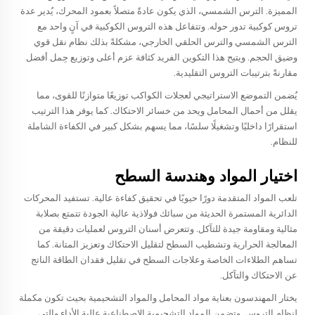
المميزة. الترس الشمسي، الذي يكون عادةً متصلاً بعمود المحرك، يُدير عدة
تروس كوكبية تدور حوله. وتتفاعل هذه التروس الكوكبية في آنٍ واحد مع
الترس الشمسي والترس الحلقي الخارجي، مشكلةً بذلك نظام نقل قوي
وضيق الحجم. ويتيح هذا التكوين الفريد كثافة عزم أعلى وتوزيع حِمل أفضل
مقارنةً بترتيبات التروس التقليدية.
يُضمن التموضع الاستراتيجي لعجلات الكواكب توزيعًا متوازنًا للقوى، مما
يقلل من أحمال المحامل ويحد من خسائر الاحتكاك. كما يوفر هذا الترتيب
استقرارًا داخليًا وتشغيلًا سلسًا، مما يسهم بشكل كبير في الكفاءة الشاملة
للنظام.
اختيار المواد وهندسة السطح
تلعب المواد المتقدمة دورًا حيويًا في تحقيق كفاءة عالية. تستفيد المحركات
الدائرية المستمرة الحديثة من سبائك فولاذية عالية الجودة تتمتع بصلابة
مثالية ومقاومة جيدة للتآكل. وتتعرض أسنان التروس لعمليات دقيقة من
المعالجة الحرارية وتشطيب السطح لتقليل الاحتكاك وتعزيز المتانة. كما
تساهم الطلاءات الخاصة وعلاجات السطح في تقليل فقدان الطاقة الناتج
عن الاحتكاك والتآكل.
يختار المهندسون بعناية مواد المحامل والمواد التشحيمية بحيث تكون مكملة
لنظام التروس. وتضمن المواد التشحيمية الاصطناعية عالية الأداء والتي