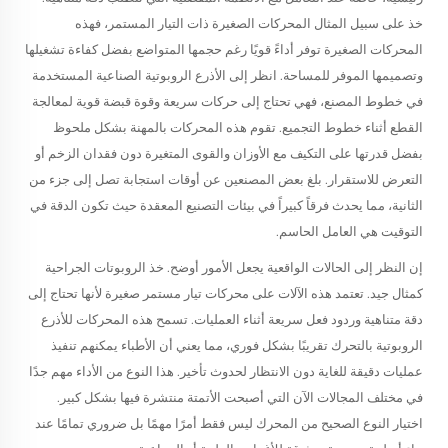
خذ على سبيل المثال المحركات الصغيرة ذات التيار المستمر، فهذه
المحركات الصغيرة توفر أداءً قويًا رغم حجمها المتواضع بفضل كفاءة تشغيلها
وتصميمها الموفر للمساحة. انظر إلى الأذرع الروبوتية الصناعية المستخدمة
في خطوط المصنع، فهي تحتاج إلى حركات سريعة وقوة قبضة قوية لمعالجة
القطع أثناء خطوط التجميع. تقوم هذه المحركات بالمهنة بشكل ملحوظ
بفضل قدرتها على التكيف مع الأوزان والقوى المتغيرة دون فقدان الزخم أو
التعرض للاستقرار. بلغ بعض المصنعين عن أوقات استجابة تصل إلى جزء من
الثانية، مما يحدث فرقاً كبيراً في بيئات التصنيع المعقدة حيث تكون الدقة في
التوقيت هي العامل الحاسم.
إن النظر إلى الحالات الواقعية يجعل الأمور أوضح. خذ الروبوتات الجراحية
كمثال جيد. تعتمد هذه الآلات على محركات تيار مستمر صغيرة لأنها تحتاج إلى
دقة متناهية وردود فعل سريعة أثناء العمليات. تسمح هذه المحركات للأذرع
الروبوتية بالتحرك تقريبًا بشكل فوري، مما يعني أن الأطباء يمكنهم تنفيذ
عمليات دقيقة للغاية دون الانتظار لحدوث تأخير. هذا النوع من الأداء مهم جدًا
في مختلف المجالات الآن التي أصبحت الأتمتة منتشرة فيها بشكل كبير.
اختيار النوع الصحيح من المحرك ليس فقط أمرًا مهمًا بل ضروري تمامًا عند