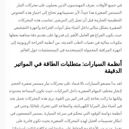
في جميع الأوقات. يعرف المهندسون الذين يعملون على محركات التيار
المستمر الصغيرة هذا جيداً، لأن تصميماتهم تحتاج إلى اجتياز هذه الفحوص
التنظيمية الصارمة قبل أن تصل إلى المرضى. تتناسب هذه المحركات
الصغيرة بشكل مثالي داخل أشياء مثل أدوات الجراحة وأجهزة التشخيص
حيث يكون الفراغ هو العامل الأهم. إن قدرتها على تقديم دقة متناهية يجعلها
مكونات مثالية في تقنيات الطب الحديثة، من أنظمة الجراحة الروبوتية إلى
أجهزة المراقبة المحمولة المستخدمة في المستشفيات حول العالم.
أنظمة السيارات: متطلبات الطاقة في المواتير
الدقيقة
لقد بدأ مصنعو السيارات بالاعتماد على محركات تيار مستمر صغيرة الحجم
لإنجاز مختلف المهام الصغيرة داخل المركبات، حيث تكون المساحة محدودة
ولكنها ما زالت بحاجة إلى قدر كبير من القوة. نرى هذه المحركات تعمل بجد
في أشياء مثل المرايا الكهربائية، والمقاعد التي تتحرك تلقائيًا، وحتى في
أنظمة دواسة الوقود التي تتحكم في سرعة السيارة. يستمر المصنعون في
ابتكار تصميمات أفضل لهذه المحركات الصغيرة بحيث تكون قادرة على
تحمل مزيد من الأعباء مع الحفاظ على متانتها لفترة كافية لتكون استثمارًا