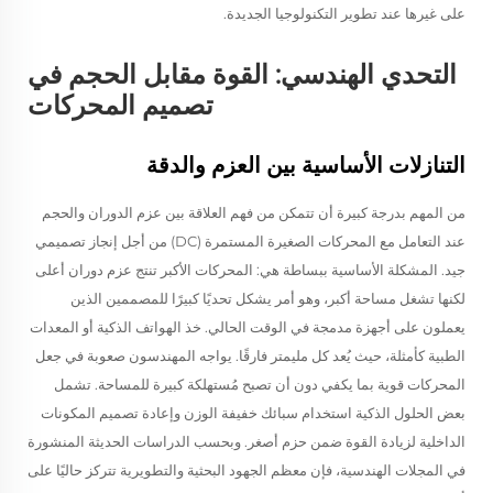
على غيرها عند تطوير التكنولوجيا الجديدة.
التحدي الهندسي: القوة مقابل الحجم في
تصميم المحركات
التنازلات الأساسية بين العزم والدقة
من المهم بدرجة كبيرة أن تتمكن من فهم العلاقة بين عزم الدوران والحجم
عند التعامل مع المحركات الصغيرة المستمرة (DC) من أجل إنجاز تصميمي
جيد. المشكلة الأساسية ببساطة هي: المحركات الأكبر تنتج عزم دوران أعلى
لكنها تشغل مساحة أكبر، وهو أمر يشكل تحديًا كبيرًا للمصممين الذين
يعملون على أجهزة مدمجة في الوقت الحالي. خذ الهواتف الذكية أو المعدات
الطبية كأمثلة، حيث يُعد كل مليمتر فارقًا. يواجه المهندسون صعوبة في جعل
المحركات قوية بما يكفي دون أن تصبح مُستهلكة كبيرة للمساحة. تشمل
بعض الحلول الذكية استخدام سبائك خفيفة الوزن وإعادة تصميم المكونات
الداخلية لزيادة القوة ضمن حزم أصغر. وبحسب الدراسات الحديثة المنشورة
في المجلات الهندسية، فإن معظم الجهود البحثية والتطويرية تتركز حاليًا على