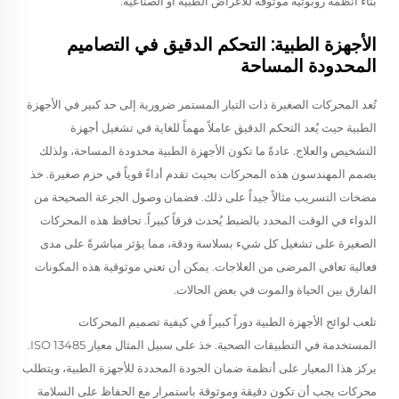
بناء أنظمة روبوتية موثوقة للأغراض الطبية أو الصناعية.
الأجهزة الطبية: التحكم الدقيق في التصاميم
المحدودة المساحة
تُعد المحركات الصغيرة ذات التيار المستمر ضرورية إلى حد كبير في الأجهزة
الطبية حيث يُعد التحكم الدقيق عاملاً مهماً للغاية في تشغيل أجهزة
التشخيص والعلاج. عادةً ما تكون الأجهزة الطبية محدودة المساحة، ولذلك
يصمم المهندسون هذه المحركات بحيث تقدم أداءً قوياً في حزم صغيرة. خذ
مضخات التسريب مثالاً جيداً على ذلك. فضمان وصول الجرعة الصحيحة من
الدواء في الوقت المحدد بالضبط يُحدث فرقاً كبيراً. تحافظ هذه المحركات
الصغيرة على تشغيل كل شيء بسلاسة ودقة، مما يؤثر مباشرةً على مدى
فعالية تعافي المرضى من العلاجات. يمكن أن تعني موثوقية هذه المكونات
الفارق بين الحياة والموت في بعض الحالات.
تلعب لوائح الأجهزة الطبية دوراً كبيراً في كيفية تصميم المحركات
المستخدمة في التطبيقات الصحية. خذ على سبيل المثال معيار ISO 13485.
يركز هذا المعيار على أنظمة ضمان الجودة المحددة للأجهزة الطبية، ويتطلب
محركات يجب أن تكون دقيقة وموثوقة باستمرار مع الحفاظ على السلامة