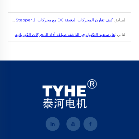
السابق :
كيف تقارن المحركات الدقيقة DC مع محركات الـ Stepper و Servo؟
التالي :
هل ستعيد التكنولوجيا الناشئة صياغة أداء المحركات الكهربائية الصغيرة DC؟