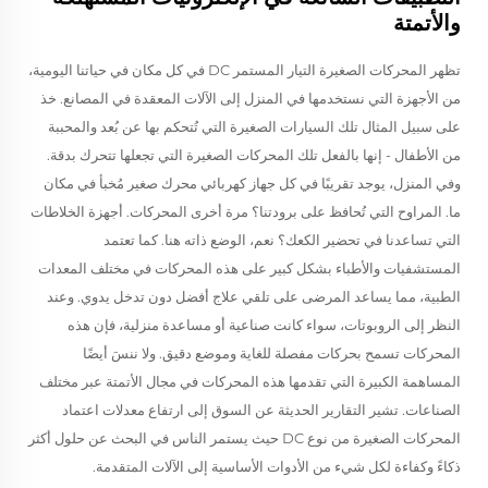
والأتمتة
تظهر المحركات الصغيرة التيار المستمر DC في كل مكان في حياتنا اليومية،
من الأجهزة التي نستخدمها في المنزل إلى الآلات المعقدة في المصانع. خذ
على سبيل المثال تلك السيارات الصغيرة التي تُتحكم بها عن بُعد والمحببة
من الأطفال - إنها بالفعل تلك المحركات الصغيرة التي تجعلها تتحرك بدقة.
وفي المنزل، يوجد تقريبًا في كل جهاز كهربائي محرك صغير مُخبأ في مكان
ما. المراوح التي تُحافظ على برودتنا؟ مرة أخرى المحركات. أجهزة الخلاطات
التي تساعدنا في تحضير الكعك؟ نعم، الوضع ذاته هنا. كما تعتمد
المستشفيات والأطباء بشكل كبير على هذه المحركات في مختلف المعدات
الطبية، مما يساعد المرضى على تلقي علاج أفضل دون تدخل يدوي. وعند
النظر إلى الروبوتات، سواء كانت صناعية أو مساعدة منزلية، فإن هذه
المحركات تسمح بحركات مفصلة للغاية وموضع دقيق. ولا ننسَ أيضًا
المساهمة الكبيرة التي تقدمها هذه المحركات في مجال الأتمتة عبر مختلف
الصناعات. تشير التقارير الحديثة عن السوق إلى ارتفاع معدلات اعتماد
المحركات الصغيرة من نوع DC حيث يستمر الناس في البحث عن حلول أكثر
ذكاءً وكفاءة لكل شيء من الأدوات الأساسية إلى الآلات المتقدمة.