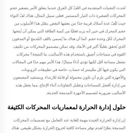
تُحدث التقنيات المتقدمة في اللفّ كل الفرق عندما يتعلق الأمر بتصغير حجم
المحركات الصغيرة ذات التيار المستمر. فعلى سبيل المثال، هناك لفّ التواء
حيث تُلَفّ عدة أسلاك قريبة جدًا من بعضها البعض. يقلل هذا الأسلوب من
حجم المحرك في حين أنه يزيد فعليًا من كمية الطاقة التي يمكن أن يُنتجها
المحرك لكل وحدة حجم. كما أن هناك ما يُسمى باللف المُدمج أو المدفون
الذي يُحقق تقليلًا أكبر في الأبعاد. وقد تمكن مصممو المحركات من تكثيف
القوة في مساحات أضيق باستخدام هذه الأساليب. ما النتيجة؟ محركات
تشغل مساحة أقل لكنها تؤدي أداءً ممتازًا. هذا الأمر مهم جدًا في المجالات
التي يكون فيها كل ملليمتر له حساب، خاصة في تطبيقات الروبوتات
والأجهزة التي يلزم أن تكون محمولة أو قابلة للارتداء. ويستفيد المصنعون
من إدارة أفضل للمساحات وتقليل التفاوتات أثناء الإنتاج، مما يجعل هذه
الأساليب ضرورية لتصميم الأجهزة المدمجة الحديثة.
حلول إدارة الحرارة لمعماريات المحركات الكثيفة
إن إدارة الحرارة الجيدة مهمة للغاية عند التعامل مع تصميمات المحركات
المدمجة نظرًا لعدم توفر مساحة كافية لخروج الحرارة بشكل طبيعي. هناك