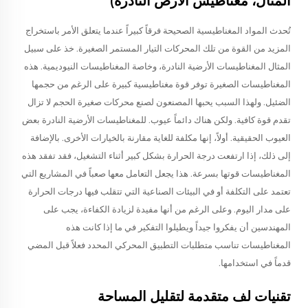
المثال، مغناطيس الأرض النادرة)
تُحدث المواد المغناطيسية الصحيحة فرقاً كبيراً عندما يتعلق الأمر باستخراج
المزيد من القوة من تلك المحركات التيار المستمر الصغيرة. خذ على سبيل
المثال المغناطيسات الأرضية النادرة، وخاصة المغناطيسات النيوديمية. هذه
المغناطيسات الصغيرة توفر قوة مغناطيسية كبيرة على الرغم من حجمها
الضئيل. ولهذا السبب يحبها المصنعون لصنع محركات صغيرة الحجم لا تزال
تقدم قوة كافية. ولكن هناك دائماً عيوب. للمغناطيسات الأرضية النادرة بعض
العيوب الحقيقية. أولاً، إنها مكلفة للغاية مقارنة بالخيارات الأخرى. بالإضافة
إلى ذلك، إذا ارتفعت درجة الحرارة بشكل كبير أثناء التشغيل، فقد تفقد هذه
المغناطيسات قوتها بسرعة. هذا يجعل التعامل معها صعباً في المشاريع التي
تعتمد على التكلفة أو في البيئات الصناعية التي تتقلب فيها درجات الحرارة
على مدار اليوم. وعلى الرغم من أنها مفيدة لزيادة الكفاءة، يجب على
المهندسين أن يفكروا جيداً ويطيلوا التفكير في ما إذا كانت هذه
المغناطيسات تناسب متطلبات التطبيق المحركي المحدد فعلاً قبل المضي
قدماً في استخدامها.
تقنيات لف متقدمة لتقليل المساحة