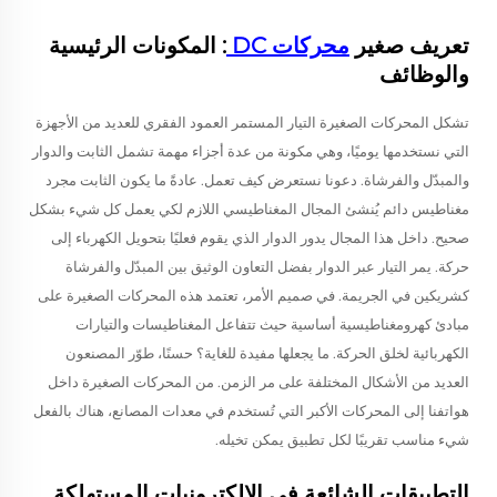
تعريف صغير
محركات DC
: المكونات الرئيسية
والوظائف
تشكل المحركات الصغيرة التيار المستمر العمود الفقري للعديد من الأجهزة
التي نستخدمها يوميًا، وهي مكونة من عدة أجزاء مهمة تشمل الثابت والدوار
والمبدّل والفرشاة. دعونا نستعرض كيف تعمل. عادةً ما يكون الثابت مجرد
مغناطيس دائم يُنشئ المجال المغناطيسي اللازم لكي يعمل كل شيء بشكل
صحيح. داخل هذا المجال يدور الدوار الذي يقوم فعليًا بتحويل الكهرباء إلى
حركة. يمر التيار عبر الدوار بفضل التعاون الوثيق بين المبدّل والفرشاة
كشريكين في الجريمة. في صميم الأمر، تعتمد هذه المحركات الصغيرة على
مبادئ كهرومغناطيسية أساسية حيث تتفاعل المغناطيسات والتيارات
الكهربائية لخلق الحركة. ما يجعلها مفيدة للغاية؟ حسنًا، طوّر المصنعون
العديد من الأشكال المختلفة على مر الزمن. من المحركات الصغيرة داخل
هواتفنا إلى المحركات الأكبر التي تُستخدم في معدات المصانع، هناك بالفعل
شيء مناسب تقريبًا لكل تطبيق يمكن تخيله.
التطبيقات الشائعة في الإلكترونيات المستهلكة