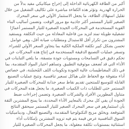
أكبر من الطاقة الكهربائية الداخلة إلى إخراج ميكانيكي مفيد بدلاً من
الحرارة الهدرية. وتؤثر هذه الكفاءة مباشرة على تكاليف التشغيل من خلال
تقليل استهلاك الطاقة، ما يجعل الاستثمار الأولي في سعر المحرك
الصغير للتيار المستمر أكثر جاذبية مع مرور الوقت. وتضمن أساليب البناء
القوية المستخدمة في المحركات الجيدة الصغيرة للتيار المستمر أعمارًا
تشغيلية طويلة تمتد لتزيد من فاعلية المعادلة من حيث التكلفة. ويستفيد
المشترون من تكرار أقل للاستبدال ومتطلبات صيانة أقل، وهي عوامل
تحسن بشكل كبير تكلفة الملكية الكلية بما يتجاوز السعر الأولي للشراء.
وتسفر عمليات التصنيع الدقيقة المستخدمة في إنتاج هذه المحركات عن
تحكم دقيق في التسامحات ومستويات جودة متسقة، ما يلغي التباينات في
الأداء التي قد تُضعف موثوقية التطبيق. وتساهم اختيار المواد المتقدمة، بما
في ذلك المغناطيسات عالية الجودة وتكوينات اللف المُحسّنة، في خصائص
أداء متفوقة مع الحفاظ على هياكل تسعير تنافسية. وتتيح عمليات التصنيع
القابلة للتوسيع للمنتجين تقديم نقاط سعر جذابة للمحركات الصغيرة للتيار
المستمر حتى للطلبات ذات الكميات الصغيرة، ما يجعل هذه المحركات في
متناول المطورين الأفراد والشركات الصغيرة. وتضمن إجراءات ضبط
الجودة أن يفي كل محرك بالمعايير الأداء المحددة، ما يمنح المشترين الثقة
بأن استثمارهم في سعر المحرك الصغير للتيار المستمر سيحقق النتائج
المتوقعة. ويخلق مزيج التكنولوجيا المتقدمة، والتصنيع الفعال، وديناميكيات
السوق التنافسية عرض قيمة يتم فيه تزويد المشترين بإمكانات أداء
استثنائية بمستويات تكلفة معقولة، ما يجعل المحركات الصغيرة للتيار