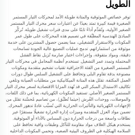
الطويل
توفر خصائص الموثوقية والمتانة طويلة الأمد لمحركات التيار المستمر
الصغيرة قيمة كبيرة تمتد بعيدًا عن اعتبارات سعر محرك التيار المستمر
الصغير الأولية، وتُقدِّم أداءً ثابتًا على مدى فترات تشغيل طويلة. تُركِّز
المبادئ الهندسية المطبَّقة في تصميم هذه المحركات على طول عمر
المكونات والاستقرار التشغيلي، مما يضمن حصول المشترين على خدمة
موثوقة من استثماراتهم. تدمج عمليات التصنيع عالية الجودة تسامحات
دقيقة، ومواد متفوقة، وإجراءات اختبار صارمة تُزيل نقاط الفشل
المحتملة وتمدد عمر التشغيل. تستخدم أنظمة المحامل في محركات التيار
المستمر الصغيرة من الفئة الاحترافية تقنيات تشحيم متقدمة ومكونات
مصنوعة بدقة تقاوم البلى وتحافظ على التشغيل السلس طوال دورات
العمل المكثفة. تقلل هذه المتانة الميكانيكية من متطلبات الصيانة وتلغي
تكاليف الاستبدال المبكر التي قد تُهدد المزايا الاقتصادية لسعر محرك التيار
المستمر الصغير الأصلي. تستفيد المكونات الكهربائية، بما في ذلك اللفات،
والموصلات، ووحدات الفُرش (حيثما تُطبَّق)، من تصاميم مُحسَّنة تقلل من
الإجهادات الكهربائية والتأثيرات الحرارية التي تُسبِّب عادةً تدهور المحرك.
تضمن مواد العزل المتقدمة وميزات إدارة الحرارة تشغيلًا مستقرًا عبر
نطاقات واسعة من درجات الحرارة دون المساس بالأداء أو الموثوقية.
يستخدم هيكل الغلاف مواد مقاومة للتآكل وطبقات واقية تحافظ على
السلامة الهيكلية في الظروف البيئية الصعبة، وتحمي المكونات الداخلية