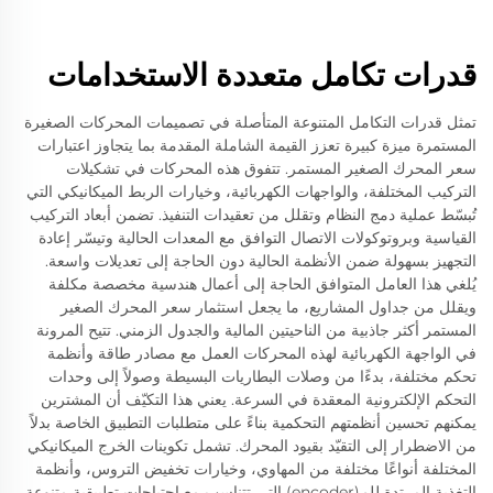
قدرات تكامل متعددة الاستخدامات
تمثل قدرات التكامل المتنوعة المتأصلة في تصميمات المحركات الصغيرة
المستمرة ميزة كبيرة تعزز القيمة الشاملة المقدمة بما يتجاوز اعتبارات
سعر المحرك الصغير المستمر. تتفوق هذه المحركات في تشكيلات
التركيب المختلفة، والواجهات الكهربائية، وخيارات الربط الميكانيكي التي
تُبسّط عملية دمج النظام وتقلل من تعقيدات التنفيذ. تضمن أبعاد التركيب
القياسية وبروتوكولات الاتصال التوافق مع المعدات الحالية وتيسّر إعادة
التجهيز بسهولة ضمن الأنظمة الحالية دون الحاجة إلى تعديلات واسعة.
يُلغي هذا العامل المتوافق الحاجة إلى أعمال هندسية مخصصة مكلفة
ويقلل من جداول المشاريع، ما يجعل استثمار سعر المحرك الصغير
المستمر أكثر جاذبية من الناحيتين المالية والجدول الزمني. تتيح المرونة
في الواجهة الكهربائية لهذه المحركات العمل مع مصادر طاقة وأنظمة
تحكم مختلفة، بدءًا من وصلات البطاريات البسيطة وصولاً إلى وحدات
التحكم الإلكترونية المعقدة في السرعة. يعني هذا التكيّف أن المشترين
يمكنهم تحسين أنظمتهم التحكمية بناءً على متطلبات التطبيق الخاصة بدلاً
من الاضطرار إلى التقيّد بقيود المحرك. تشمل تكوينات الخرج الميكانيكي
المختلفة أنواعًا مختلفة من المهاوي، وخيارات تخفيض التروس، وأنظمة
التغذية المرتدة للم(encoder) التي تتناسب مع احتياجات تطبيقية متنوعة