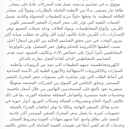
موثوق به في تصاميم مدمجة. تعمل هذه المحركات عادةً على مصادر
طاقة تيار مستمر، بدءًا من الأنظمة العاملة بالبطاريات وصولاً إلى مصادر
الطاقة المنظمة، ما يجعلها حلولًا مرنة للتطبيقات المحمولة والثابتة. تشمل
السمات التقنية التي تؤثر على سعر المحرك الصغير المستمر تكوين
الفُرش، وأنواع المغناطيسات، ومواد الغلاف، ودقة تحملات التصنيع. توفر
الإصدارات ذات الفُرش عادةً تكاليف أولية أقل ولكن قد تتطلب صيانة أكثر
بمرور الوقت، في حين تحقق التصاميم الخالية من الفُرش أسعارًا أعلى
بسبب أنظمتها الإلكترونية للتحكم وطول عمر التشغيل. يؤثر تكنولوجيا
المغناطيس تأثيرًا كبيرًا على خصائص الأداء وتكاليف التصنيع، حيث تقدم
التصاميم بالمغناطيس الدائم كفاءة أفضل مقارنة بالبدائل
الكهرومغناطيسية. تسهم التطبيقات التي تمتد من الروبوتات وأنظمة
السيارات والإلكترونيات الاستهلاكية والأجهزة الطبية إلى الأتمتة الصناعية
في أنماط الطلب التي تؤثر مباشرة على مستويات سعر المحرك الصغير
المستمر. ويخلق التنافس في السوق بين الشركات المصنعة ضغوطًا
تسعيرية تعود بالنفع على المستخدمين النهائيين من خلال أسعار تنافسية
وتحسينات تقنية مستمرة. وللعوامل المتعلقة بسلسلة التوريد، بما في ذلك
تكاليف المواد الخام ومصروفات العمالة وشبكات التوزيع، أدوار حيوية في
تحديد هياكل التسعير النهائية. وغالبًا ما توفر اتفاقيات الشراء بالجملة
خصومات كبيرة، ما يجعل سعر المحرك الصغير المستمر أكثر جاذبية
للتنفيذ على نطاق واسع. كما تسهم شهادات الجودة وشروط الضمان
وخدمات الدعم الفني أيضًا في تقييمات القيمة الشاملة التي تتجاوز تكاليف