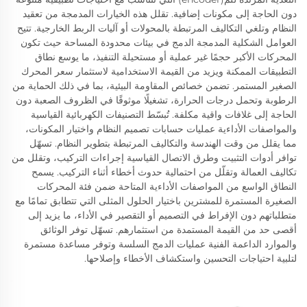
دون الحاجة إلى مكونات إضافية. تقلل هذه الخيارات المدمجة من تعقيد
النظام وتلغي التكاليف المرتبطة بالمحولات أو آليات الربط الخارجية. تتيح
العوامل الشكلية المدمجة الدمج في بيئات محدودة المساحة حيث تكون
المحركات الأكبر حجمًا غير عملية أو مستحيلة التنفيذ، ما يوسع نطاق
التطبيقات الممكنة ويزيد من القيمة الاستخدامية لاستثمار سعر المحرك
الصغير المستمر. تضمن خصائص المقاومة البيئية، بما في ذلك الحماية من
الرطوبة وتحمل درجات الحرارة، تشغيلًا موثوقًا في الظروف الصعبة دون
الحاجة إلى غلافات واقية مكلفة. تُبسّط التصنيفات الكهربائية القياسية
والمواصفات الأداءية عمليات حسابات تصميم النظام واختيار المكونات،
مما يقلل من وقت الهندسة والتكاليف المرتبطة بتطوير النظام. تسهّل
توافر أدوات التثبيت وطرق الاتصال القياسية إجراءات التركيب، وتقلل من
تكاليف العمالة وتقلّل من احتمالية حدوث أخطاء أثناء التركيب. يسمح
النطاق الواسع من المواصفات الأداءية المتاحة ضمن فئة المحركات
الصغيرة المستمرة للمشترين باختيار الحلول المثلى التي تتطابق تمامًا مع
متطلباتهم دون الإفراط في التصميم أو التقصير في الأداء، ما يزيد إلى
أقصى حد من القيمة المستمدة من استثمارهم. تسهّل توفر الوثائق
والموارد الداعمة الفنية عمليات الدمج السلسة وتوفر مساعدة مستمرة
لتلبية احتياجات التحسين واستكشاف الأخطاء وإصلاحها.