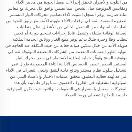
من التلوث والأضرار. تتحقق إجراءات ضبط الجودة من معايير الأداء
ومقاييس الموثوقية قبل الشحن، مما يضمن توافق كل محرك مع معايير
متانة صارمة. يوفر السجل المثبت لأداء تصاميم محركات التيار المستمر
الصغيرة المعتمدة ثقة في توقعات الأداء طويلة الأمد، مع توثيق العديد من
التطبيقات لسنوات من التشغيل الخالي من الأعطال. تظل متطلبات
الصيانة الوقائية ضئيلة، وتشمل عادةً إجراءات تشحيم دورية أو فحص
تتطلب وقتًا وخبرة قليلاً. يدعم توفر قطع الغيار ووثائق الخدمة الملكية
طويلة الأمد من خلال تمكين صيانة فعالة من حيث التكلفة عند الحاجة في
النهاية. تُظهِر الضمانات المقدمة من الشركات المصنعة الموثوقة ثقة في
موثوقية المنتج وتُوفِّر حماية إضافية للاستثمار في سعر محرك التيار
المستمر الصغير. تضمن الخصائص الأدائية الثابتة المحفوظة طوال عمر
التشغيل سلوك نظام مستقر ونتائج قابلة للتنبؤ، وتلغي التغيرات في الأداء
التي قد تُهدد فعالية التطبيق. تتحقق عمليات الاختبار والاعتماد البيئي من
الموثوقية التشغيلية في الظروف القصوى، مما يوفر طمأنينة بأن هذه
المحركات ستعمل باستمرار في التطبيقات الواقعية حيث تكون الموثوقية
حاسمة للنجاح التشغيلي ورضا العملاء.