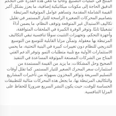
المنتج في عمليات التصنيع. وغالبًا ما تلغي هذه القدرة على التحكم
الدقيق الحاجة إلى مكونات ميكانيكية إضافية، ما يعزز بشكل أكبر
القيمة الشاملة المقدمة. وتساهم عوامل الموثوقية المرتبطة
بتصاميم المحركات الصغيرة الراسخة للتيار المستمر في تقليل
تكاليف الاستبدال غير المتوقعة وتوقف النظام، ما يضمن أداءً
تشغيليًا ثابتًا. وتوفر الوفرة الكبيرة في الملحقات المتوافقة،
وأجهزة التحكم، وتجهيزات التثبيت سوقًا تنافسية تبقي التكاليف
المرتبطة بها معقولة. وتمكّن مزايا القابلية للتوسع من التوسيع
التدريجي للنظام دون تغييرات كبيرة في البنية التحتية، ما يحمي
الاستثمارات الأولية مع تلبية متطلبات النمو. وتوفر الدعم الفني
المتاح من الشركات المصنعة الموثوقة المساعدة في التنفيذ
الصحيح وحل المشكلات، ما يزيد من القيمة المستمدة من
استثمارات سعر المحرك الصغير للتيار المستمر. كما تقلل أوقات
التسليم السريعة وتوافر المخزون بسهولة من تأخيرات المشاريع
والتكاليف المرتبطة بها، ما يجعل هذه المحركات مثالية للتطبيقات
الحساسة للوقت، حيث يكون النشر السريع ضروريًا للحفاظ على
المزايا التنافسية.