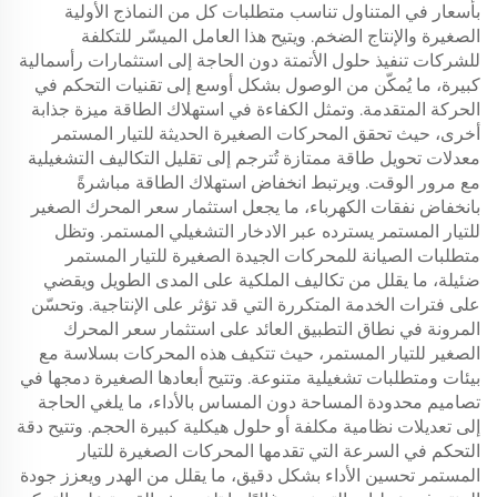
بأسعار في المتناول تناسب متطلبات كل من النماذج الأولية
الصغيرة والإنتاج الضخم. ويتيح هذا العامل الميسّر للتكلفة
للشركات تنفيذ حلول الأتمتة دون الحاجة إلى استثمارات رأسمالية
كبيرة، ما يُمكّن من الوصول بشكل أوسع إلى تقنيات التحكم في
الحركة المتقدمة. وتمثل الكفاءة في استهلاك الطاقة ميزة جذابة
أخرى، حيث تحقق المحركات الصغيرة الحديثة للتيار المستمر
معدلات تحويل طاقة ممتازة تُترجم إلى تقليل التكاليف التشغيلية
مع مرور الوقت. ويرتبط انخفاض استهلاك الطاقة مباشرةً
بانخفاض نفقات الكهرباء، ما يجعل استثمار سعر المحرك الصغير
للتيار المستمر يسترده عبر الادخار التشغيلي المستمر. وتظل
متطلبات الصيانة للمحركات الجيدة الصغيرة للتيار المستمر
ضئيلة، ما يقلل من تكاليف الملكية على المدى الطويل ويقضي
على فترات الخدمة المتكررة التي قد تؤثر على الإنتاجية. وتحسّن
المرونة في نطاق التطبيق العائد على استثمار سعر المحرك
الصغير للتيار المستمر، حيث تتكيف هذه المحركات بسلاسة مع
بيئات ومتطلبات تشغيلية متنوعة. وتتيح أبعادها الصغيرة دمجها في
تصاميم محدودة المساحة دون المساس بالأداء، ما يلغي الحاجة
إلى تعديلات نظامية مكلفة أو حلول هيكلية كبيرة الحجم. وتتيح دقة
التحكم في السرعة التي تقدمها المحركات الصغيرة للتيار
المستمر تحسين الأداء بشكل دقيق، ما يقلل من الهدر ويعزز جودة