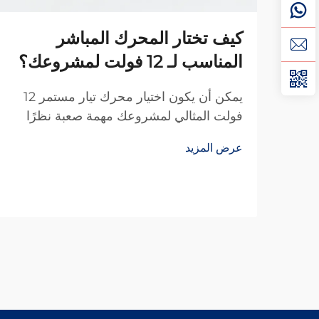
كيف تختار المحرك المباشر
المناسب لـ 12 فولت لمشروعك؟
يمكن أن يكون اختيار محرك تيار مستمر 12
فولت المثالي لمشروعك مهمة صعبة نظرًا
لوجود العديد من المواصفات الفنية التي يجب
عرض المزيد
مراعاتها. سواء كنت تقوم ببناء روبوت آلي، أو
إكسسوار مخصص للسيارة، أو جهاز ذكي
للمنزل، فإن الاختيار الخاطئ قد يؤدي إلى ...