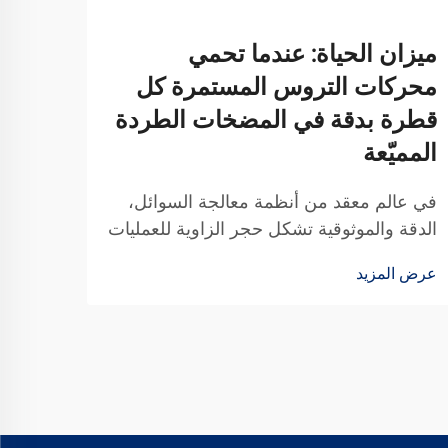
ميزان الحياة: عندما تحمي
المح
محركات التروس المستمرة كل
مقاب
قطرة بدقة في المضخات الطردة
تختا
المميّعة
عند ا
الدقيق
في عالم معقد من أنظمة معالجة السوائل،
الميكر
الدقة والموثوقية تشكل حجر الزاوية للعمليات
عرض ا
والمحر
الناجحة في العديد من الصناعات. مضخات
عرض المزيد
مميزة
التهاب الدم ظهرت كبطلة في التوصيل الدقيق
الفروق
للسوائل