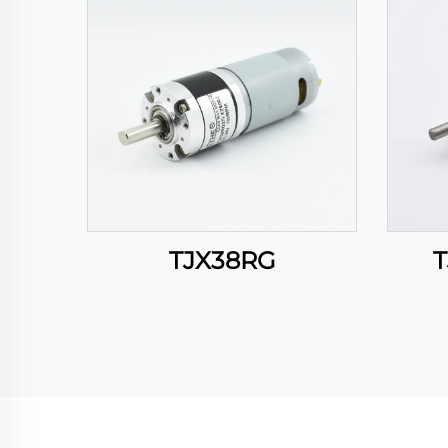
TJX38RG
T