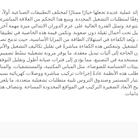
لية عديدة تجعلها خيارًا ممتازًا لمختلف التطبيقات الصناعية. أولاً، 
ا لمتطلبات التشغيل المحددة. وينبع هذا التحكم من العلاقة المباشرة
نوعة. وتمثل القدرة العالية على عزم الدوران الابتدائي ميزة مهمة أ
يل تحت أحمال ثقيلة دون صعوبة. وتكمن قيمة هذه الخاصية في تطبيقات
ية. ويُعد الكفاءة في استهلاك الطاقة من المزايا الأساسية، حيث تدمج
تشغيل. وتنعكس هذه الكفاءة مباشرةً في تقليل تكاليف التشغيل والأثر ال
دون الحاجة إلى آليات تبديل معقدة، ما يوفر مرونة تشغيلية تبسّط تصم
ة المستخدمة في التصنيع، مما يؤدي إلى فترات صيانة أطول وتقليل الت
يئات الحساسة للضوضاء، مثل المباني المكتبية، والمستشفيات، والمنا
ب هذه الأنظمة عادةً إجراءات تركيب مباشرة ووصلات كهربائية بسيطة
ر المستمر وصندوق التروس تلبية متطلبات تشغيلية متعددة، ما يلغي
يح الأبعاد الصغيرة التركيب في المواقع المحدودة المساحة. وتتضاف هذه
دامات.