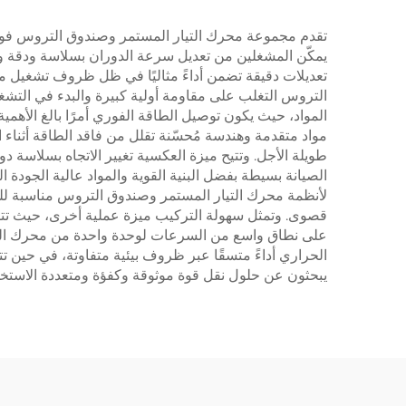
تقدم مجموعة محرك التيار المستمر وصندوق التروس فوائد عم
يمكّن المشغلين من تعديل سرعة الدوران بسلاسة ودقة وفقً
تعديلات دقيقة تضمن أداءً مثاليًا في ظل ظروف تشغيل مت
التروس التغلب على مقاومة أولية كبيرة والبدء في التشغ
المواد، حيث يكون توصيل الطاقة الفوري أمرًا بالغ الأهم
مواد متقدمة وهندسة مُحسّنة تقلل من فاقد الطاقة أثناء ال
طويلة الأجل. وتتيح ميزة العكسية تغيير الاتجاه بسلاسة 
الصيانة بسيطة بفضل البنية القوية والمواد عالية الجود
لأنظمة محرك التيار المستمر وصندوق التروس مناسبة للب
قصوى. وتمثل سهولة التركيب ميزة عملية أخرى، حيث تتطل
على نطاق واسع من السرعات لوحدة واحدة من محرك التيا
الحراري أداءً متسقًا عبر ظروف بيئية متفاوتة، في حين تت
يبحثون عن حلول نقل قوة موثوقة وكفؤة ومتعددة الاستخ