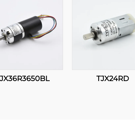
JX36R3650BL
TJX24RD