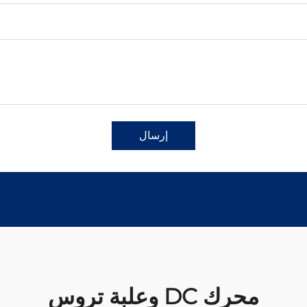
إرسال
محرك DC وعلبة تروس