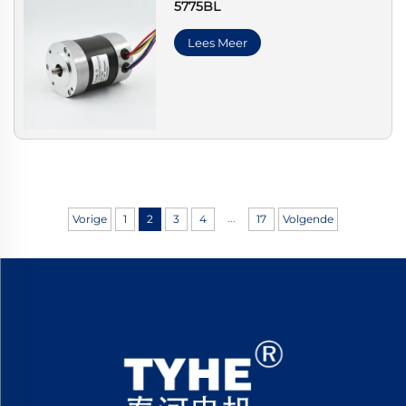
5775BL
Lees Meer
...
Vorige
1
2
3
4
17
Volgende