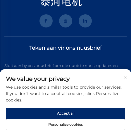
Teken aan vir ons nuusbrief
Sluit aan by ons nuusbrief om die nuutste nuus, updates en
insigte van ons span te ontvang.
We value your privacy
We use cookies and similar tools to provide our services.
If you don't want to accept all cookies, click Personalize
Teken aan
cookies.
Accept all
Kopiereg © 2026 Wenzhou Tyhe Motor Co.,ltd. Alle regte
voorbehou
Persoonlike Gegevensbeleid
Personalize cookies