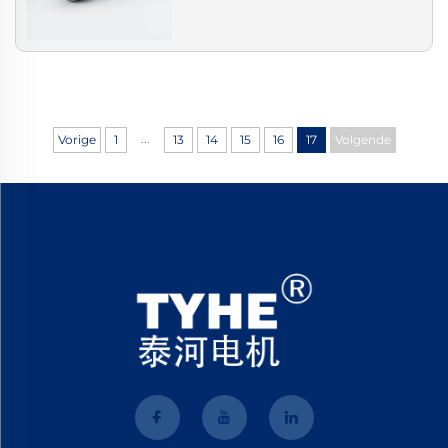
...
Vorige
1
13
14
15
16
17
Volgende