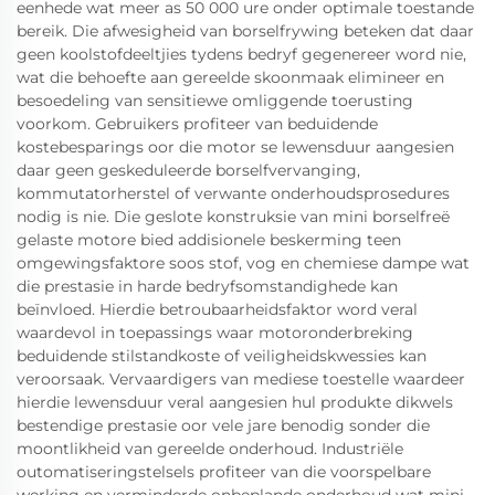
eenhede wat meer as 50 000 ure onder optimale toestande
bereik. Die afwesigheid van borselfrywing beteken dat daar
geen koolstofdeeltjies tydens bedryf gegenereer word nie,
wat die behoefte aan gereelde skoonmaak elimineer en
besoedeling van sensitiewe omliggende toerusting
voorkom. Gebruikers profiteer van beduidende
kostebesparings oor die motor se lewensduur aangesien
daar geen geskeduleerde borselfvervanging,
kommutatorherstel of verwante onderhoudsprosedures
nodig is nie. Die geslote konstruksie van mini borselfreë
gelaste motore bied addisionele beskerming teen
omgewingsfaktore soos stof, vog en chemiese dampe wat
die prestasie in harde bedryfsomstandighede kan
beïnvloed. Hierdie betroubaarheidsfaktor word veral
waardevol in toepassings waar motoronderbreking
beduidende stilstandkoste of veiligheidskwessies kan
veroorsaak. Vervaardigers van mediese toestelle waardeer
hierdie lewensduur veral aangesien hul produkte dikwels
bestendige prestasie oor vele jare benodig sonder die
moontlikheid van gereelde onderhoud. Industriële
outomatiseringstelsels profiteer van die voorspelbare