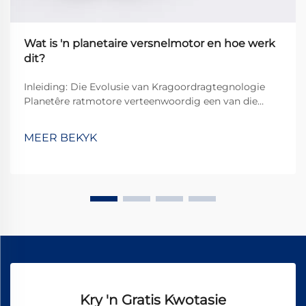
Wat is 'n planetaire versnelmotor en hoe werk
dit?
Inleiding: Die Evolusie van Kragoordragtegnologie
Planetêre ratmotore verteenwoordig een van die
mees gesofistikeerde en doeltreffende oplossings in
moderne kragoordragstelsels. Hierdie kompakte
MEER BEKYK
maar kragtige meganismes het die manier hoe...
Kry 'n Gratis Kwotasie