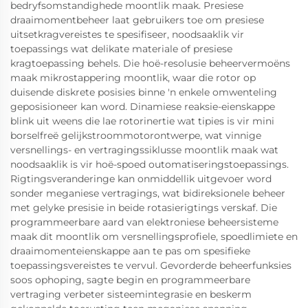
bedryfsomstandighede moontlik maak. Presiese
draaimomentbeheer laat gebruikers toe om presiese
uitsetkragvereistes te spesifiseer, noodsaaklik vir
toepassings wat delikate materiale of presiese
kragtoepassing behels. Die hoë-resolusie beheervermoëns
maak mikrostappering moontlik, waar die rotor op
duisende diskrete posisies binne 'n enkele omwenteling
geposisioneer kan word. Dinamiese reaksie-eienskappe
blink uit weens die lae rotorinertie wat tipies is vir mini
borselfreë gelijkstroommotorontwerpe, wat vinnige
versnellings- en vertragingssiklusse moontlik maak wat
noodsaaklik is vir hoë-spoed outomatiseringstoepassings.
Rigtingsveranderinge kan onmiddellik uitgevoer word
sonder meganiese vertragings, wat bidireksionele beheer
met gelyke presisie in beide rotasierigtings verskaf. Die
programmeerbare aard van elektroniese beheersisteme
maak dit moontlik om versnellingsprofiele, spoedlimiete en
draaimomenteienskappe aan te pas om spesifieke
toepassingsvereistes te vervul. Gevorderde beheerfunksies
soos ophoping, sagte begin en programmeerbare
vertraging verbeter sisteemintegrasie en beskerm