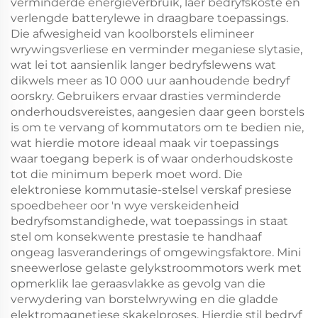
verminderde energieverbruik, laer bedryfskoste en
verlengde batterylewe in draagbare toepassings.
Die afwesigheid van koolborstels elimineer
wrywingsverliese en verminder meganiese slytasie,
wat lei tot aansienlik langer bedryfslewens wat
dikwels meer as 10 000 uur aanhoudende bedryf
oorskry. Gebruikers ervaar drasties verminderde
onderhoudsvereistes, aangesien daar geen borstels
is om te vervang of kommutators om te bedien nie,
wat hierdie motore ideaal maak vir toepassings
waar toegang beperk is of waar onderhoudskoste
tot die minimum beperk moet word. Die
elektroniese kommutasie-stelsel verskaf presiese
spoedbeheer oor 'n wye verskeidenheid
bedryfsomstandighede, wat toepassings in staat
stel om konsekwente prestasie te handhaaf
ongeag lasveranderings of omgewingsfaktore. Mini
sneewerlose gelaste gelykstroommotors werk met
opmerklik lae geraasvlakke as gevolg van die
verwydering van borstelwrywing en die gladde
elektromagnetiese skakelproses. Hierdie stil bedryf