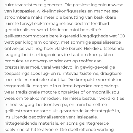
ruimtevereistes te genereer. Die presiese ingenieurswese
van lugspasies, wikkelingskonfigurasies en magnetiese
stroombane maksimeer die benutting van beskikbare
ruimte terwyl elektromagnetiese doeltreffendheid
geoptimaliseer word. Moderne mini borselfreë
gelikestroommotore bereik gereeld kragdigthede wat 100
watt per kilogram oorskry, met sommige spesialiseerde
ontwerpe wat nog hoër vlakke bereik. Hierdie uitstekende
kragdigtheid stel ingenieurs in staat om kompaktere
produkte te ontwerp sonder om op teoffer aan
prestasievermoë, veral waardevol in gewig-gevoelige
toepassings soos lug- en ruimtevaartsisteme, draagbare
toestelle en mobiele robotika. Die kompakte vormfaktor
vergemaklik integrasie in ruimte-beperkte omgewings
waar tradisionele motore onprakties of onmoontlik sou
wees om te akkommodeer. Termiese bestuur word krities
in hoë kragdigtheidsontwerpe, en mini borselfreë
gelikestroommotore sluit gevorderde koelstrategieë in,
insluitende geoptimaliseerde ventilasiepaaie,
hittegeleidende materiale, en soms geïntegreerde
koelvinne of hitte-afvoere. Die doeltreffende werking