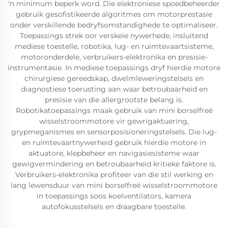
'n minimum beperk word. Die elektroniese spoedbeheerder
gebruik gesofistikeerde algoritmes om motorprestasie
onder verskillende bedryfsomstandighede te optimaliseer.
Toepassings strek oor verskeie nywerhede, insluitend
mediese toestelle, robotika, lug- en ruimtevaartsisteme,
motoronderdele, verbruikers-elektronika en presisie-
instrumentasie. In mediese toepassings dryf hierdie motore
chirurgiese gereedskap, dwelmleweringstelsels en
diagnostiese toerusting aan waar betroubaarheid en
presisie van die allergrootste belang is.
Robotikatoepassings maak gebruik van mini borselfreë
wisselstroommotore vir gewrigaktuering,
grypmeganismes en sensorposisioneringstelsels. Die lug-
en ruimtevaartnywerheid gebruik hierdie motore in
aktuatore, klepbeheer en navigasiesisteme waar
gewigvermindering en betroubaarheid kritieke faktore is.
Verbruikers-elektronika profiteer van die stil werking en
lang lewensduur van mini borselfreë wisselstroommotore
in toepassings soos koelventilators, kamera
autofokusstelsels en draagbare toestelle.