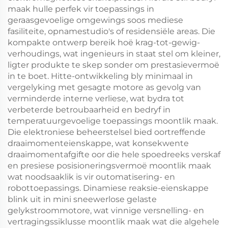
maak hulle perfek vir toepassings in
geraasgevoelige omgewings soos mediese
fasiliteite, opnamestudio's of residensiële areas. Die
kompakte ontwerp bereik hoë krag-tot-gewig-
verhoudings, wat ingenieurs in staat stel om kleiner,
ligter produkte te skep sonder om prestasievermoë
in te boet. Hitte-ontwikkeling bly minimaal in
vergelyking met gesagte motore as gevolg van
verminderde interne verliese, wat bydra tot
verbeterde betroubaarheid en bedryf in
temperatuurgevoelige toepassings moontlik maak.
Die elektroniese beheerstelsel bied oortreffende
draaimomenteienskappe, wat konsekwente
draaimomentafgifte oor die hele spoedreeks verskaf
en presiese posisioneringsvermoë moontlik maak
wat noodsaaklik is vir outomatisering- en
robottoepassings. Dinamiese reaksie-eienskappe
blink uit in mini sneewerlose gelaste
gelykstroommotore, wat vinnige versnelling- en
vertragingssiklusse moontlik maak wat die algehele