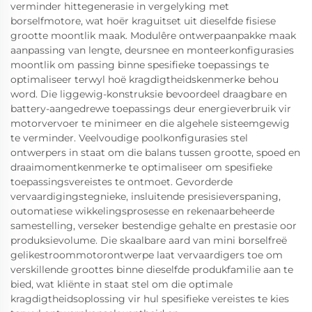
verminder hittegenerasie in vergelyking met
borselfmotore, wat hoër kraguitset uit dieselfde fisiese
grootte moontlik maak. Modulêre ontwerpaanpakke maak
aanpassing van lengte, deursnee en monteerkonfigurasies
moontlik om passing binne spesifieke toepassings te
optimaliseer terwyl hoë kragdigtheidskenmerke behou
word. Die liggewig-konstruksie bevoordeel draagbare en
battery-aangedrewe toepassings deur energieverbruik vir
motorvervoer te minimeer en die algehele sisteemgewig
te verminder. Veelvoudige poolkonfigurasies stel
ontwerpers in staat om die balans tussen grootte, spoed en
draaimomentkenmerke te optimaliseer om spesifieke
toepassingsvereistes te ontmoet. Gevorderde
vervaardigingstegnieke, insluitende presisieverspaning,
outomatiese wikkelingsprosesse en rekenaarbeheerde
samestelling, verseker bestendige gehalte en prestasie oor
produksievolume. Die skaalbare aard van mini borselfreë
gelikestroommotorontwerpe laat vervaardigers toe om
verskillende groottes binne dieselfde produkfamilie aan te
bied, wat kliënte in staat stel om die optimale
kragdigtheidsoplossing vir hul spesifieke vereistes te kies