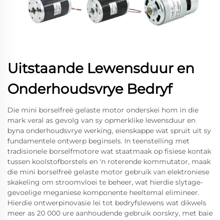
Uitstaande Lewensduur en
Onderhoudsvrye Bedryf
Die mini borselfreë gelaste motor onderskei hom in die
mark veral as gevolg van sy opmerklike lewensduur en
byna onderhoudsvrye werking, eienskappe wat spruit uit sy
fundamentele ontwerp beginsels. In teenstelling met
tradisionele borselfmotore wat staatmaak op fisiese kontak
tussen koolstofborstels en 'n roterende kommutator, maak
die mini borselfreë gelaste motor gebruik van elektroniese
skakeling om stroomvloei te beheer, wat hierdie slytage-
gevoelige meganiese komponente heeltemal elimineer.
Hierdie ontwerpinovasie lei tot bedryfslewens wat dikwels
meer as 20 000 ure aanhoudende gebruik oorskry, met baie