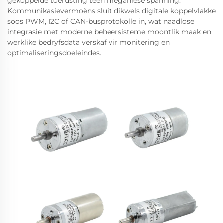
gekoppelde toerusting teen meganiese spanning.
Kommunikasievermoëns sluit dikwels digitale koppelvlakke
soos PWM, I2C of CAN-busprotokolle in, wat naadlose
integrasie met moderne beheersisteme moontlik maak en
werklike bedryfsdata verskaf vir monitering en
optimaliseringsdoeleindes.