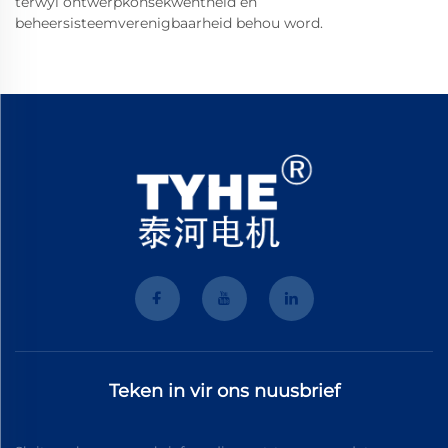
terwyl ontwerpkonsekwentheid en
beheersisteemverenigbaarheid behou word.
Teken in vir ons nuusbrief