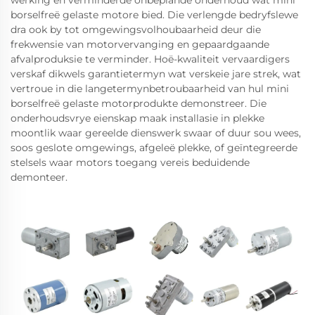
werking en verminderde onbeplande onderhoud wat mini
borselfreë gelaste motore bied. Die verlengde bedryfslewe
dra ook by tot omgewingsvolhoubaarheid deur die
frekwensie van motorvervanging en gepaardgaande
afvalproduksie te verminder. Hoë-kwaliteit vervaardigers
verskaf dikwels garantietermyn wat verskeie jare strek, wat
vertroue in die langetermynbetroubaarheid van hul mini
borselfreë gelaste motorprodukte demonstreer. Die
onderhoudsvrye eienskap maak installasie in plekke
moontlik waar gereelde dienswerk swaar of duur sou wees,
soos geslote omgewings, afgeleë plekke, of geïntegreerde
stelsels waar motors toegang vereis beduidende
demonteer.