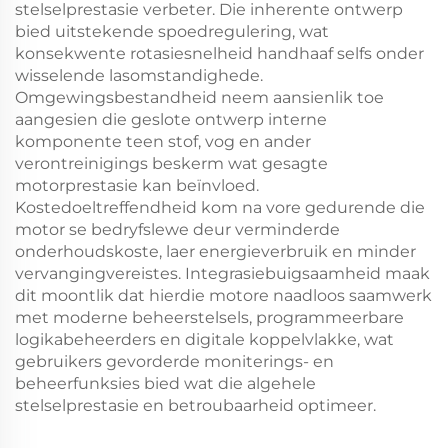
stelselprestasie verbeter. Die inherente ontwerp
bied uitstekende spoedregulering, wat
konsekwente rotasiesnelheid handhaaf selfs onder
wisselende lasomstandighede.
Omgewingsbestandheid neem aansienlik toe
aangesien die geslote ontwerp interne
komponente teen stof, vog en ander
verontreinigings beskerm wat gesagte
motorprestasie kan beïnvloed.
Kostedoeltreffendheid kom na vore gedurende die
motor se bedryfslewe deur verminderde
onderhoudskoste, laer energieverbruik en minder
vervangingvereistes. Integrasiebuigsaamheid maak
dit moontlik dat hierdie motore naadloos saamwerk
met moderne beheerstelsels, programmeerbare
logikabeheerders en digitale koppelvlakke, wat
gebruikers gevorderde moniterings- en
beheerfunksies bied wat die algehele
stelselprestasie en betroubaarheid optimeer.