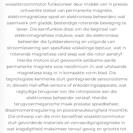
wisselstroommotor funksioneer deur middel van 'n presies
ontwerkte stelsel van permanente magnete,
elektromagnetiese spoel en elektroniese beheerders wat
saamwerk om gladde, bestendige roterende beweging te
lewer. Die kernfunksie draai om die beginsel van
elektromagnetiese induksie, waar die elektroniese
beheerder die tydsberekening en volgorde van
stroomlewering aan spesifieke wikkelinge bestuur, wat 'n
roterende magnetiese veld skep wat die rotor aandryf.
Hierdie motore sluit gewoonlik seldsame-aarde
permanente magnete soos neodimium in, wat uitstaande
magnetiese krag in 'n kompakte vorm bied. Die
tegnologiese kenmerke sluit geïntegreerde sensorsisteme
in, dikwels Hall-effek-sensore of enkoderingsapparate, wat
regtydige terugvoer oor die rotorposisie aan die
elektroniese beheerder verskaf. Hierdie
terugvoermeganisme maak presiese spoedbeheer,
draaimomentregulering en posisienaukeurigheid moontlik.
Die ontwerp van die mini borselfreë wisselstroommotor
sluit gevorderde materiale en vervaardigingstegnieke in
wat kragdigtheid maksimeer terwyl gewig en grootte tot