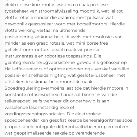
elektroniese kommutasiesisteem maak presiese
tydsbeheer van stroomafwisseling moontlik, wat lei tot
vlotte rotasie sonder die draaimomentpulsasie wat
gewoonlik geassosieer word met borselfmotors. Hierdie
vlotte werking vertaal na uitnemende
posisioneringsakkuraatheid, dikwels met resolusies van
minder as een graad rotasie, wat mini borselfreë
geliekstroommotors ideaal maak vir presisie-
instrumentasie en robotiese toepassings. Die
geïntegreerde terugvoersisteme, gewoonlik gebaseer op
Hall-effek-sensors of optiese enkoderings, verskaf werklike
posisie- en snelheidsinligting wat geslote-lusbeheer met
uitstekende akkuraatheid moontlik maak.
Spoedreguleringsvermoëns laat toe dat hierdie motore 'n
konstante rotasiesnelheid handhaaf binne 1% van die
teikenspoed, selfs wanneer dit onderhewig is aan
wisselende lasomstandighede of
voedingsspanningsvariasies. Die elektroniese
spoedbeheerder kan gesofistikeerde beheeralgoritmes soos
proporsionele-integrale-differentiaalbeheer implementeer,
wat geoptimaliseerde reaksie op veranderende