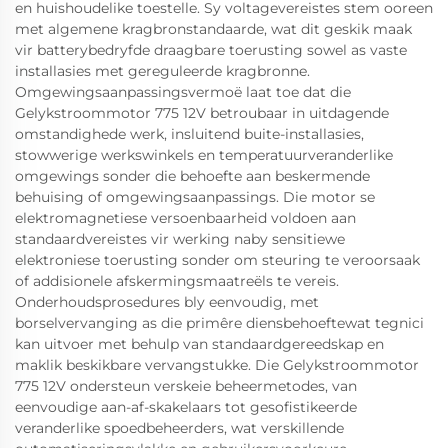
en huishoudelike toestelle. Sy voltagevereistes stem ooreen
met algemene kragbronstandaarde, wat dit geskik maak
vir batterybedryfde draagbare toerusting sowel as vaste
installasies met gereguleerde kragbronne.
Omgewingsaanpassingsvermoë laat toe dat die
Gelykstroommotor 775 12V betroubaar in uitdagende
omstandighede werk, insluitend buite-installasies,
stowwerige werkswinkels en temperatuurveranderlike
omgewings sonder die behoefte aan beskermende
behuising of omgewingsaanpassings. Die motor se
elektromagnetiese versoenbaarheid voldoen aan
standaardvereistes vir werking naby sensitiewe
elektroniese toerusting sonder om steuring te veroorsaak
of addisionele afskermingsmaatreëls te vereis.
Onderhoudsprosedures bly eenvoudig, met
borselvervanging as die primêre diensbehoeftewat tegnici
kan uitvoer met behulp van standaardgereedskap en
maklik beskikbare vervangstukke. Die Gelykstroommotor
775 12V ondersteun verskeie beheermetodes, van
eenvoudige aan-af-skakelaars tot gesofistikeerde
veranderlike spoedbeheerders, wat verskillende