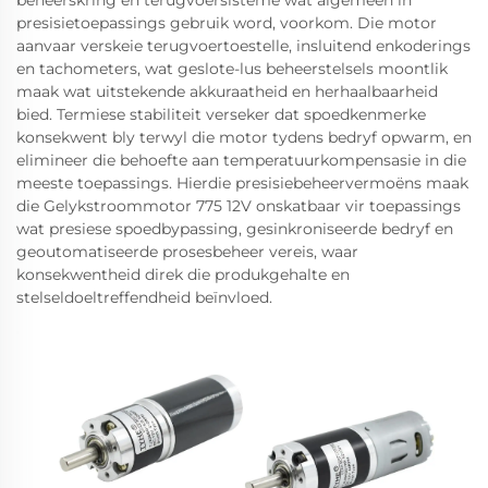
beheerskring en terugvoersisteme wat algemeen in
presisietoepassings gebruik word, voorkom. Die motor
aanvaar verskeie terugvoertoestelle, insluitend enkoderings
en tachometers, wat geslote-lus beheerstelsels moontlik
maak wat uitstekende akkuraatheid en herhaalbaarheid
bied. Termiese stabiliteit verseker dat spoedkenmerke
konsekwent bly terwyl die motor tydens bedryf opwarm, en
elimineer die behoefte aan temperatuurkompensasie in die
meeste toepassings. Hierdie presisiebeheervermoëns maak
die Gelykstroommotor 775 12V onskatbaar vir toepassings
wat presiese spoedbypassing, gesinkroniseerde bedryf en
geoutomatiseerde prosesbeheer vereis, waar
konsekwentheid direk die produkgehalte en
stelseldoeltreffendheid beïnvloed.