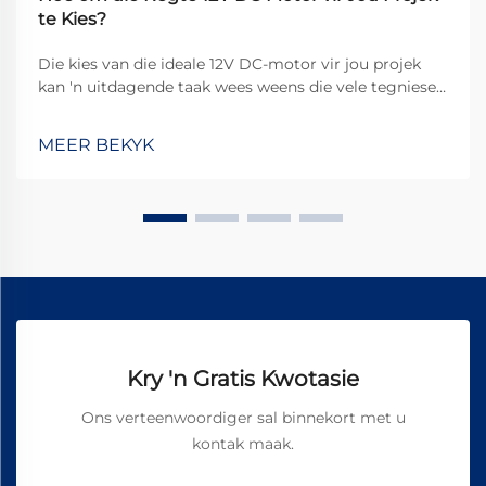
te Kies?
Die kies van die ideale 12V DC-motor vir jou projek
kan 'n uitdagende taak wees weens die vele tegniese
spesifikasies wat in ag geneem moet word. Of jy nou
'n geoutomatiseerde robot, 'n pasgemaakte
MEER BEKYK
motoraksessoir of 'n slim tuistoestel bou, kan 'n
verkeerde keuse lei tot ...
Kry 'n Gratis Kwotasie
Ons verteenwoordiger sal binnekort met u
kontak maak.