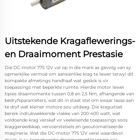
Uitstekende Kragaflewerings-
en Draaimoment Prestasie
Die DC-motor 775 12V val op in die mark as gevolg van sy
opmerklike vermoë om aansienlike krag te lewer terwyl dit
kompakte afmetings handhaaf wat geskik is vir
toepassings met beperkte ruimte. Hierdie motor lewer
tipies draaimomente tussen 0,8 en 2,5 Nm, afhangende van
bedryfsparameters, wat dit in staat stel om swaar lasse aan
te dryf wat kleiner motore sou uitdaag. Die kraguitset
bereik indrukwekkende vlakke van 200-400 watt, wat
voldoende krag verskaf vir veeleisende toepassings soos
kraggereedskap, vervoerstelsels en geoutomatiseerde
masjinerie. Wat die DC-motor 775 12V veral waardevol
maak, is sy konsekwente draaimomentlewering oor