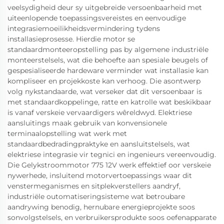
veelsydigheid deur sy uitgebreide versoenbaarheid met
uiteenlopende toepassingsvereistes en eenvoudige
integrasiemoeilikheidsvermindering tydens
installasieprosesse. Hierdie motor se
standaardmonteeropstelling pas by algemene industriële
monteerstelsels, wat die behoefte aan spesiale beugels of
gespesialiseerde hardeware verminder wat installasie kan
kompliseer en projekkoste kan verhoog. Die asontwerp
volg nykstandaarde, wat verseker dat dit versoenbaar is
met standaardkoppelinge, ratte en katrolle wat beskikbaar
is vanaf verskeie vervaardigers wêreldwyd. Elektriese
aansluitings maak gebruik van konvensionele
terminaalopstelling wat werk met
standaardbedradingpraktyke en aansluitstelsels, wat
elektriese integrasie vir tegnici en ingenieurs vereenvoudig.
Die Gelykstroommotor 775 12V werk effektief oor verskeie
nywerhede, insluitend motorvertoepassings waar dit
venstermeganismes en sitplekverstellers aandryf,
industriële outomatiseringsisteme wat betroubare
aandrywing benodig, hernubare energieprojekte soos
sonvolgstelsels, en verbruikersprodukte soos oefenapparate