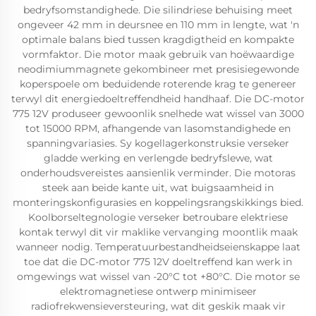
bedryfsomstandighede. Die silindriese behuising meet
ongeveer 42 mm in deursnee en 110 mm in lengte, wat 'n
optimale balans bied tussen kragdigtheid en kompakte
vormfaktor. Die motor maak gebruik van hoëwaardige
neodimiummagnete gekombineer met presisiegewonde
koperspoele om beduidende roterende krag te genereer
terwyl dit energiedoeltreffendheid handhaaf. Die DC-motor
775 12V produseer gewoonlik snelhede wat wissel van 3000
tot 15000 RPM, afhangende van lasomstandighede en
spanningvariasies. Sy kogellagerkonstruksie verseker
gladde werking en verlengde bedryfslewe, wat
onderhoudsvereistes aansienlik verminder. Die motoras
steek aan beide kante uit, wat buigsaamheid in
monteringskonfigurasies en koppelingsrangskikkings bied.
Koolborseltegnologie verseker betroubare elektriese
kontak terwyl dit vir maklike vervanging moontlik maak
wanneer nodig. Temperatuurbestandheidseienskappe laat
toe dat die DC-motor 775 12V doeltreffend kan werk in
omgewings wat wissel van -20°C tot +80°C. Die motor se
elektromagnetiese ontwerp minimiseer
radiofrekwensieversteuring, wat dit geskik maak vir