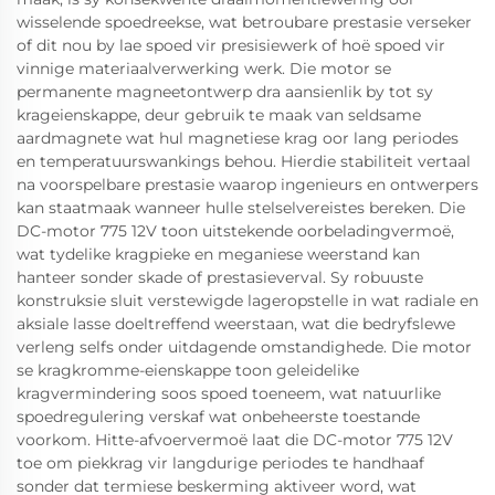
wisselende spoedreekse, wat betroubare prestasie verseker
of dit nou by lae spoed vir presisiewerk of hoë spoed vir
vinnige materiaalverwerking werk. Die motor se
permanente magneetontwerp dra aansienlik by tot sy
krageienskappe, deur gebruik te maak van seldsame
aardmagnete wat hul magnetiese krag oor lang periodes
en temperatuurswankings behou. Hierdie stabiliteit vertaal
na voorspelbare prestasie waarop ingenieurs en ontwerpers
kan staatmaak wanneer hulle stelselvereistes bereken. Die
DC-motor 775 12V toon uitstekende oorbeladingvermoë,
wat tydelike kragpieke en meganiese weerstand kan
hanteer sonder skade of prestasieverval. Sy robuuste
konstruksie sluit verstewigde lageropstelle in wat radiale en
aksiale lasse doeltreffend weerstaan, wat die bedryfslewe
verleng selfs onder uitdagende omstandighede. Die motor
se kragkromme-eienskappe toon geleidelike
kragvermindering soos spoed toeneem, wat natuurlike
spoedregulering verskaf wat onbeheerste toestande
voorkom. Hitte-afvoervermoë laat die DC-motor 775 12V
toe om piekkrag vir langdurige periodes te handhaaf
sonder dat termiese beskerming aktiveer word, wat