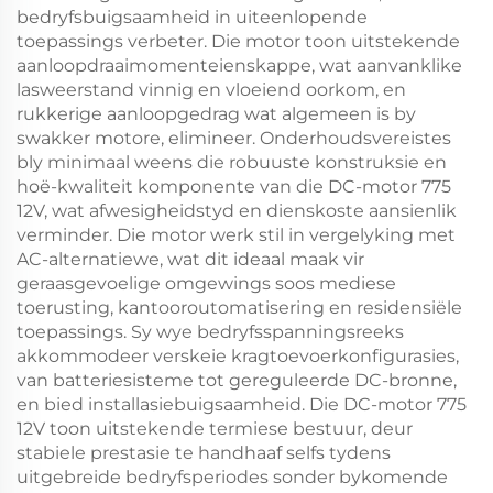
bedryfsbuigsaamheid in uiteenlopende
toepassings verbeter. Die motor toon uitstekende
aanloopdraaimomenteienskappe, wat aanvanklike
lasweerstand vinnig en vloeiend oorkom, en
rukkerige aanloopgedrag wat algemeen is by
swakker motore, elimineer. Onderhoudsvereistes
bly minimaal weens die robuuste konstruksie en
hoë-kwaliteit komponente van die DC-motor 775
12V, wat afwesigheidstyd en dienskoste aansienlik
verminder. Die motor werk stil in vergelyking met
AC-alternatiewe, wat dit ideaal maak vir
geraasgevoelige omgewings soos mediese
toerusting, kantooroutomatisering en residensiële
toepassings. Sy wye bedryfsspanningsreeks
akkommodeer verskeie kragtoevoerkonfigurasies,
van batteriesisteme tot gereguleerde DC-bronne,
en bied installasiebuigsaamheid. Die DC-motor 775
12V toon uitstekende termiese bestuur, deur
stabiele prestasie te handhaaf selfs tydens
uitgebreide bedryfsperiodes sonder bykomende