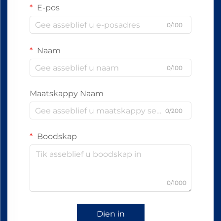
E-pos
0/100
Naam
0/100
Maatskappy Naam
0/200
Boodskap
0/1000
Dien in