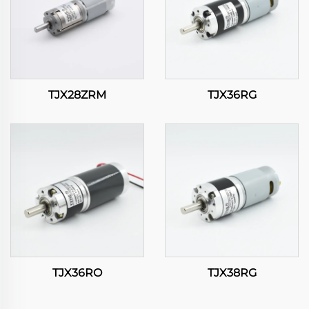
TJX28ZRM
TJX36RG
TJX36RO
TJX38RG