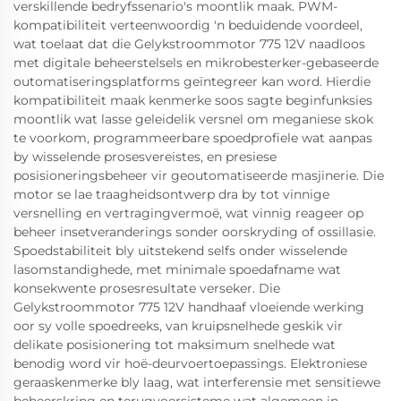
verskillende bedryfssenario's moontlik maak. PWM-
kompatibiliteit verteenwoordig 'n beduidende voordeel,
wat toelaat dat die Gelykstroommotor 775 12V naadloos
met digitale beheerstelsels en mikrobesterker-gebaseerde
outomatiseringsplatforms geïntegreer kan word. Hierdie
kompatibiliteit maak kenmerke soos sagte beginfunksies
moontlik wat lasse geleidelik versnel om meganiese skok
te voorkom, programmeerbare spoedprofiele wat aanpas
by wisselende prosesvereistes, en presiese
posisioneringsbeheer vir geoutomatiseerde masjinerie. Die
motor se lae traagheidsontwerp dra by tot vinnige
versnelling en vertragingvermoë, wat vinnig reageer op
beheer insetveranderings sonder oorskryding of ossillasie.
Spoedstabiliteit bly uitstekend selfs onder wisselende
lasomstandighede, met minimale spoedafname wat
konsekwente prosesresultate verseker. Die
Gelykstroommotor 775 12V handhaaf vloeiende werking
oor sy volle spoedreeks, van kruipsnelhede geskik vir
delikate posisionering tot maksimum snelhede wat
benodig word vir hoë-deurvoertoepassings. Elektroniese
geraaskenmerke bly laag, wat interferensie met sensitiewe