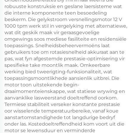
robuuste konstruksie en geslane laersisteme wat
die interne komponente teen besoedeling
beskerm. Die gelykstroom versnellingsmotor 12 V
1000 tpm werk stil in vergelyking met alternatiewe,
wat dit geskik maak vir geraasgevoelige
omgewings soos mediese fasiliteite en residensiële
toepassings. Snelheidsbeheervermoëns laat
gebruikers toe om rotasiesnelheid akkuraat aan te
pas, wat fyn afgestemde prestasie-optimisering vir
spesifieke take moontlik maak. Omkeerbare
werking bied tweerigting-funksionaliteit, wat
toepassingsmoontlikhede aansienlik uitbrei. Die
motor toon uitstekende begin-
draaimomenteienskappe, wat statiese wrywing en
aanvanklike lasweerstand doeltreffend oorkom.
Termiese stabiliteit verseker konstante prestasie
oor wisselende temperatuurbereike, vanaf koue
aanstartomstandighede tot langdurige bedryf
onder las. Kostedoeltreffendheid kom voort uit die
motor se lewensduur en verminderde