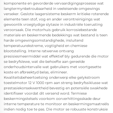
komponente en gevorderde vervaardigingsprosesse wat
langtermynbetroubaarheid in veeleisende omgewings
verseker. Geslote laagersisteme beskerm kritieke roterende
elemente teen stof, vog en ander verontreinigings wat
gewoonlik vroegtydige slytasie in industriële toerusting
veroorsaak. Die motorhuis gebruik korrosiebestande
materiale en beskermende bedekkings wat bestand is teen
harde omgewingsomstandighede, insluitend
temperatuurekstreme, vogtigheid en chemiese
blootstelling. Interne ratwerwe ontvang
presisiesmeermiddel wat effektief bly gedurende die motor
se bedryfslewe, wat die behoefte aan gereelde
onderhoudsintervalle wat gebruikers met voortgesette
koste en afbreektyd belas, elimineer.
Kwaliteitsbeheertoetsing onderwerp elke gelykstroom
toestelmotor 12 V 1000 rpm aan streng bedryfssiklusse wat
prestasiekonsekwentheid bevestig en potensiële swakhede
identifiseer voordat dit versend word. Termiese
beskermingstelsels voorkom oorverhittingsskade deur
interne temperature te monitoor en beskermingsmaatreëls
indien nodig toe te pas. Die motor se robuuste konstruksie