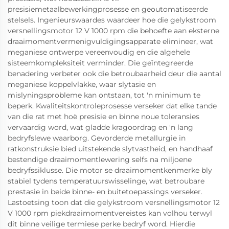
presisiemetaalbewerkingprosesse en geoutomatiseerde
stelsels. Ingenieurswaardes waardeer hoe die gelykstroom
versnellingsmotor 12 V 1000 rpm die behoefte aan eksterne
draaimomentvermenigvuldigingsapparate elimineer, wat
meganiese ontwerpe vereenvoudig en die algehele
sisteemkompleksiteit verminder. Die geïntegreerde
benadering verbeter ook die betroubaarheid deur die aantal
meganiese koppelvlakke, waar slytasie en
mislyningsprobleme kan ontstaan, tot 'n minimum te
beperk. Kwaliteitskontroleprosesse verseker dat elke tande
van die rat met hoë presisie en binne noue toleransies
vervaardig word, wat gladde kragoordrag en 'n lang
bedryfslewe waarborg. Gevorderde metallurgie in
ratkonstruksie bied uitstekende slytvastheid, en handhaaf
bestendige draaimomentlewering selfs na miljoene
bedryfssiklusse. Die motor se draaimomentkenmerke bly
stabiel tydens temperatuurswisselinge, wat betroubare
prestasie in beide binne- en buitetoepassings verseker.
Lastoetsing toon dat die gelykstroom versnellingsmotor 12
V 1000 rpm piekdraaimomentvereistes kan volhou terwyl
dit binne veilige termiese perke bedryf word. Hierdie