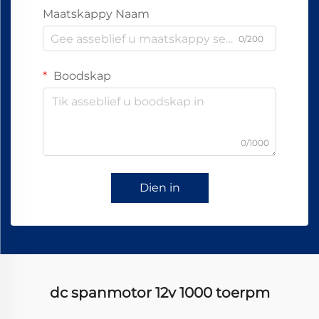
Maatskappy Naam
0/200
Boodskap
0/1000
Dien in
dc spanmotor 12v 1000 toerpm