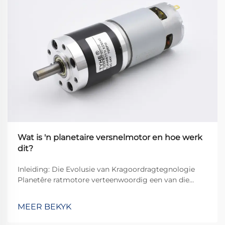
Wat is 'n planetaire versnelmotor en hoe werk
dit?
Inleiding: Die Evolusie van Kragoordragtegnologie
Planetêre ratmotore verteenwoordig een van die
mees gesofistikeerde en doeltreffende oplossings in
moderne kragoordragstelsels. Hierdie kompakte
MEER BEKYK
maar kragtige meganismes het die manier hoe...