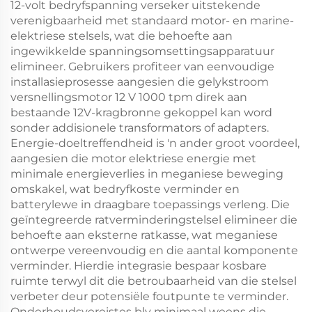
12-volt bedryfspanning verseker uitstekende
verenigbaarheid met standaard motor- en marine-
elektriese stelsels, wat die behoefte aan
ingewikkelde spanningsomsettingsapparatuur
elimineer. Gebruikers profiteer van eenvoudige
installasieprosesse aangesien die gelykstroom
versnellingsmotor 12 V 1000 tpm direk aan
bestaande 12V-kragbronne gekoppel kan word
sonder addisionele transformators of adapters.
Energie-doeltreffendheid is 'n ander groot voordeel,
aangesien die motor elektriese energie met
minimale energieverlies in meganiese beweging
omskakel, wat bedryfkoste verminder en
batterylewe in draagbare toepassings verleng. Die
geïntegreerde ratverminderingstelsel elimineer die
behoefte aan eksterne ratkasse, wat meganiese
ontwerpe vereenvoudig en die aantal komponente
verminder. Hierdie integrasie bespaar kosbare
ruimte terwyl dit die betroubaarheid van die stelsel
verbeter deur potensiële foutpunte te verminder.
Onderhoudsvereistes bly minimaal weens die