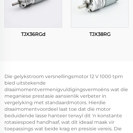
TJX36RGd
TJX38RG
Die gelykstroom versnellingsmotor 12 V 1000 tpm
bied uitstekende
draaimomentvermenigvuldigingsvermoëns wat die
meganiese prestasie aansienlik verbeter in
vergelyking met standaardmotors. Hierdie
draaimomentvoordeel laat toe dat die motor
beduidende lasse hanteer terwyl dit 'n konstante
rotasiespoed handhaaf, wat dit ideaal maak vir
toepassings wat beide krag en presisie vereis. Die