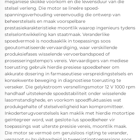
meganiese skokke voorkom en die lewensduur van die
stelsel verleng. Die motor se lineêre spoed-
spanningsverhouding vereenvoudig die ontwerp van
beheerstelsels en maak voorspelbare
prestasiekarakteristieke moontlik waarop ingenieurs tydens
stelselontwikkeling kan staatmaak. Veranderlike
spoedvermoë is noodsaaklik in toepassings soos
geoutomatiseerde vervaardiging, waar verskillende
produksiefases wisselende vervoerbandspoed of
prosesseringstempo's vereis. Vervaardigers van mediese
toerusting gebruik hierdie presiese spoedbeheer om
akkurate dosering in farmaseutiese verspreidingstelsels en
konsekwente beweging in diagnostiese toerusting te
verseker. Die gelykstroom versnellingsmotor 12 V 1000 rpm
handhaaf uitstekende spoedstabiliteit onder wisselende
lasomstandighede, en voorkom spoedfluktuasies wat
produkgehalte of stelselveiligheid kan kompromitteer.
Inkoderterugvoerstelsels kan maklik met hierdie motortipe
geïntegreer word, wat geslote-lus spoedbeheer vir
toepassings wat uiterste presisie vereis, moontlik maak.
Die motor se vermoë om geruisloos rigting te verander,
vergroot sy bruikbaarheid in tweerigtingtoepassings soos