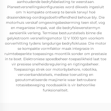
aanhoudende bedryfsbelasting te weerstaan.
Planeetversnellingskonfigurasies word dikwels ingesluit
om 'n kompakte ontwerp te bereik terwyl hoë
draaiendekrag-oordragsdoeltreffendheid behoue bly. Die
motorhuis verskaf omgewingsbeskerming teen stof, vog
en meganiese impak, wat die bedryfslewenstermyn
aansienlik verleng. Termiese bestuurstelsels binne die
gelykstroom versnellingsmotor 12 V 1000 tpm voorkom
oorverhitting tydens langdurige bedryfsiklusse. Die motor
se kompakte vormfaktor maak integrasie in
ruimtebeperkte toepassings moontlik sonder om prestasie
in te boet. Elektroniese spoedbeheer-toepaslikheid laat toe
vir presiese snelheidsregulering en rigtingsbeheer.
Toepassings strek oor motorbybehore, robotika,
vervoerbandstelsels, mediese toerusting en
geoutomatiseerde masjinerie waar betroubare
rotasiebeweging noodsaaklik is vir behoorlike
funksionaliteit.