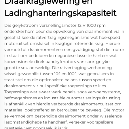
Draaikraglewering en
Ladinghanteringskapasiteit
Die gelykstroom versnellingsmotor 12 V 1000 rpm
onderskei hom deur die opwekking van draaimoment via 'n
gesofistikeerde ratvertragingsmeganisme wat hoë-spoed
motoruitset omskakel in kragtige roterende krag. Hierdie
vermoë tot draaimomentvermenigvuldiging stel die motor
in staat om beduidende meganiese lasse te hanteer wat
konvensionele direk-aandryfmotors van soortgelyke
grootte sou oorweldig. Die ratvertragingsverhouding
wissel gewoonlik tussen 10:1 en 100:1, wat gebruikers in
staat stel om die optimaalste balans tussen spoed en
draaimoment vir hul spesifieke toepassings te kies.
Toepassings wat swaar werk behels, soos vervoersysteme,
hefmeganismes en industriële outomatiseringsuitrusting,
is afhanklik van hierdie verbeterde draaimomentuitset om
materiaal doeltreffend en betroubaar te beweeg. Die motor
se vermoë om bestendige draaimoment onder wisselende
lasomstandighede te handhaaf, verseker voorspelbare
prestasie, wat noodsaaklik is vir