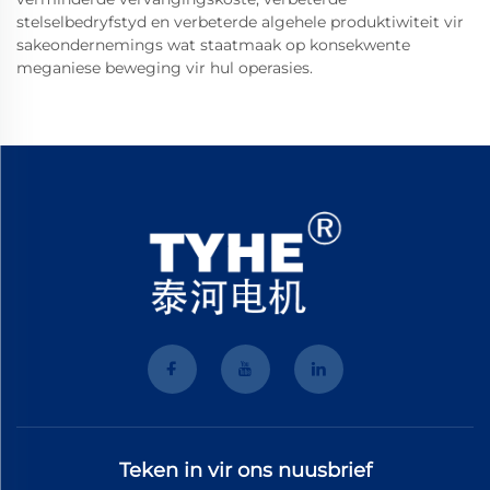
stelselbedryfstyd en verbeterde algehele produktiwiteit vir
sakeondernemings wat staatmaak op konsekwente
meganiese beweging vir hul operasies.
Teken in vir ons nuusbrief