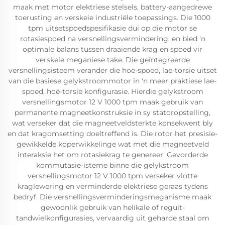
maak met motor elektriese stelsels, battery-aangedrewe
toerusting en verskeie industriële toepassings. Die 1000
tpm uitsetspoedspesifikasie dui op die motor se
rotasiespoed na versnellingsvermindering, en bied 'n
optimale balans tussen draaiende krag en spoed vir
verskeie meganiese take. Die geïntegreerde
versnellingsisteem verander die hoë-spoed, lae-torsie uitset
van die basiese gelykstroommotor in 'n meer praktiese lae-
spoed, hoë-torsie konfigurasie. Hierdie gelykstroom
versnellingsmotor 12 V 1000 tpm maak gebruik van
permanente magneetkonstruksie in sy statoropstelling,
wat verseker dat die magneetveldsterkte konsekwent bly
en dat kragomsetting doeltreffend is. Die rotor het presisie-
gewikkelde koperwikkelinge wat met die magneetveld
interaksie het om rotasiekrag te genereer. Gevorderde
kommutasie-isteme binne die gelykstroom
versnellingsmotor 12 V 1000 tpm verseker vlotte
kraglewering en verminderde elektriese geraas tydens
bedryf. Die versnellingsverminderingsmeganisme maak
gewoonlik gebruik van helikale of reguit-
tandwielkonfigurasies, vervaardig uit geharde staal om