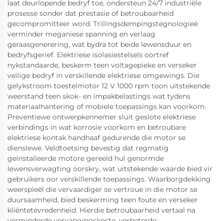
laat deurlopende bedryf toe, ondersteun 24/7 industriële
prosesse sonder dat prestasie of betroubaarheid
gecompromitteer word. Trillingsdempingstegnologieë
verminder meganiese spanning en verlaag
geraasgenerering, wat bydra tot beide lewensduur en
bedryfsgerief. Elektriese isolasiestelsels oortref
nykstandaarde, beskerm teen voltagepieke en verseker
veilige bedryf in verskillende elektriese omgewings. Die
gelykstroom toestelmotor 12 V 1000 rpm toon uitstekende
weerstand teen skok- en impakbelastings wat tydens
materiaalhantering of mobiele toepassings kan voorkom.
Preventiewe ontwerpkennemer sluit geslote elektriese
verbindings in wat korrosie voorkom en betroubare
elektriese kontak handhaaf gedurende die motor se
dienslewe. Veldtoetsing bevestig dat regmatig
geïnstalleerde motore gereeld hul genormde
lewensverwagting oorskry, wat uitstekende waarde bied vir
gebruikers oor verskillende toepassings. Waarborgdekking
weerspieël die vervaardiger se vertroue in die motor se
duursaamheid, bied beskerming teen foute en verseker
kliëntetevredenheid. Hierdie betroubaarheid vertaal na
verminderde vervangingskoste, verbeterde