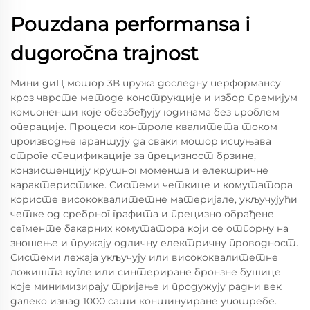
Pouzdana performansa i
dugoročna trajnost
Мини диЦ мотор 3В пружа доследну перформансу
кроз чврсте методе конструкције и избор премијум
компоненти које обезбеђују годинама без проблем
операције. Процеси контроле квалитета током
производње гарантују да сваки мотор испуњава
строге спецификације за прецизност брзине,
конзистенцију крутног момента и електричне
карактеристике. Системи четкице и комутатора
користе висококвалитетне материјале, укључујући
четке од сребрног графита и прецизно обрађене
сегменте бакарних комутатора који се отпорну на
зношење и пружају одличну електричну проводност.
Системи лежаја укључују или висококвалитетне
ложишта кугле или синтериране бронзне бушице
које минимизирају тријање и продужују радни век
далеко изнад 1000 сати континуиране употребе.