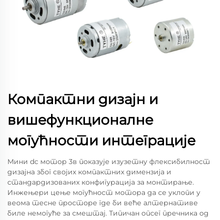
Компактни дизајн и
вишефункционалне
могућности интеграције
Мини dc мотор 3в показује изузетну флексибилност
дизајна због својих компактних димензија и
стандардизованих конфигурација за монтирање.
Инжењери цење могућност мотора да се уклопи у
веома тесне просторе где би веће алтернативе
биле немогуће за смештај. Типичан опсег пречника од