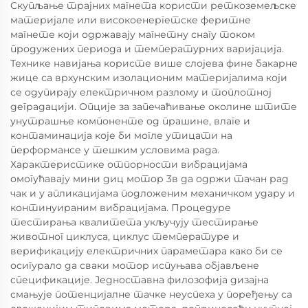
Скупљање трајних магнета користи реткоземељске
материјале или високоенергетске феритне
магнете који одржавају магнетну снагу током
продужених периода и температурних варијација.
Технике навијања користе више слојева фине бакарне
жице са врхунским изолационим материјалима који
се одупирају електричном разлому и топлотној
деградацији. Опције за запечаћивање околине штите
унутрашње компоненте од прашине, влаге и
контаминација које би могле утицати на
перформансе у тешким условима рада.
Характеристике отпорности вибрацијама
омогућавају мини диц мотор 3в да одржи тачан рад
чак и у апликацијама подложеним механичком удару и
континуираним вибрацијама. Процедуре
тестирања квалитета укључују тестирање
животног циклуса, циклус температуре и
верификацију електричних параметара како би се
осигурало да сваки мотор испуњава објављене
спецификације. Једноставна филозофија дизајна
смањује потенцијалне тачке неуспеха у поређењу са