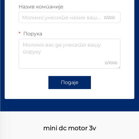
Назив компаније
0/200
Порука
0/1000
Подаје
mini dc motor 3v