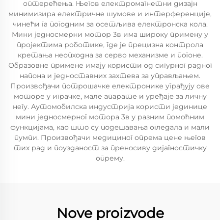
оптерећења. Његов електромагнетни дизајн
минимизира електричне шумове и интерференције,
чинећи га погодним за осетљива електронска кола.
Мини једносмерни мотор 3в има широку примену у
пројектима роботике, где је прецизна контрола
кретања неопходна за серво механизме и погоне.
Образовне примене имају користи од сигурног радног
напона и једноставних захтева за управљањем.
Произвођачи потрошачке електронике уграђују ове
моторе у играчке, мале апарате и уређаје за личну
негу. Аутомобилска индустрија користи јединице
мини једносмерног мотора 3в у разним помоћним
функцијама, као што су подешавања огледала и мали
пумпи. Произвођачи медициног опрема цене његов
тих рад и поузданост за преносиву дијагностичку
опрему.
Nove proizvode