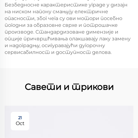
Безбедносне карактеристике уграде у дизајн
на ниском напону смањују електричне
опасности, због чега су ови мотори посебно
погодни за образовне сврхе и потрошачке
производе. Стандардизоване димензије и
опције причвршћивања олакшавају лаку замену
и надоградњу, осигуравајући дугорочну
сервисабилност и доступност делова.
Савети и трикови
21
Oct