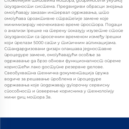
сложенијим типовима мотора, доприносећи укупној
поузданости система. Предвидиви обрасци знојања
омогућавају заказан интервал одржавања, што
омогућава проактивне стратегије замене које
минимизирају неочекивано време простора. Подаци
о анализи грешке на терену показују изузетне стопе
поузданости са просечним временом између грешки
који прелази 5000 сати у типичним апликацијама.
Стандардизовани дизајн олакшава једноставне
процедуре замене, омогућавајући особље за
одржавање да брзо обнови функционалност опреме
користећи лако доступне резервне делове.
Свеобухватна техничка документација пружа
водиче за решавање проблема и процедуре
одржавања које подржавају дугорочну сервисну
способност и поверење корисника у технологију
мини диц мотора 3в.