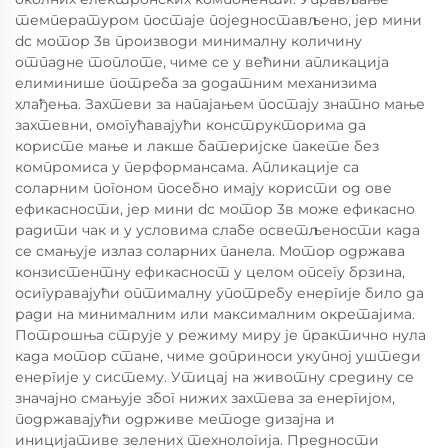
температуром постаје поједностављено, јер мини
dc мотор 3в производи минималну количину
отпадне топлоте, чиме се у већини апликација
елиминише потреба за додатним механизима
хлађења. Захтеви за напајањем постају знатно мање
захтевни, омогућавајући конструкторима да
користе мање и лакше батеријске пакете без
компромиса у перформансама. Апликације са
соларним погоном посебно имају користи од ове
ефикасности, јер мини dc мотор 3в може ефикасно
радити чак и у условима слабе осветљености када
се смањује излаз соларних панела. Мотор одржава
конзистентну ефикасност у целом опсегу брзина,
осигуравајући оптималну употребу енергије било да
ради на минималним или максималним окретајима.
Потрошња струје у режиму миру је практично нула
када мотор стане, чиме доприноси укупној уштеди
енергије у систему. Утицај на животну средину се
значајно смањује због нижих захтева за енергијом,
подржавајући одрживе методе дизајна и
иницијативе зелених технологија. Предности