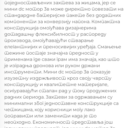
поједностављених захтева за жицама, јер се
мини dc мотор 3в може директно повезати на
стандардне батеријске пакете без додатних
компоненти за конверзију напона. Компактна
конструкција омогућава дизајнерима
дотадашњу флексибилност у распореду
производа, омогућавајући стварање
елегантнијих и преносивијих уређаја. Смањење
тежине постаје значајна предност у
применама где сваки грам има значаја, као што
је изградња дронова или руком држани
инструменти. Мини dc мотор 3в показује
изузетну издржљивост кроз своју чврсту
конструкцију и квалитетне материјале,
осигуравајући сталан рад у току продужених
радних периода. Захтеви за одржавањем су
минимални због једноставне конструкције са
четкицама, коју корисници могу лако
поправити или заменити када је то
неопходно. Економичност представља још