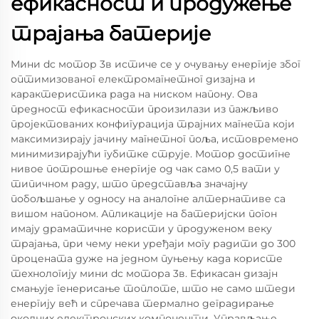
ефикасност и продужење
трајања батерије
Мини dc мотор 3в истиче се у очувању енергије због
оптимизованог електромагнетног дизајна и
карактеристика рада на ниском напону. Ова
предност ефикасности произилази из пажљиво
пројектованих конфигурација трајних магнета који
максимизирају јачину магнетног поља, истовремено
минимизирајући губитке струје. Мотор достигне
нивое потрошње енергије од чак само 0,5 вати у
типичном раду, што представља значајну
побољшање у односу на аналогне алтернативе са
вишом напоном. Апликације на батеријски погон
имају драматичне користи у продуженом веку
трајања, при чему неки уређаји могу радити до 300
процената дуже на једном пуњењу када користе
технологију мини dc мотора 3в. Ефикасан дизајн
смањује генерисање топлоте, што не само штеди
енергију већ и спречава термално деградирање
околних електронских компоненти. Управљање