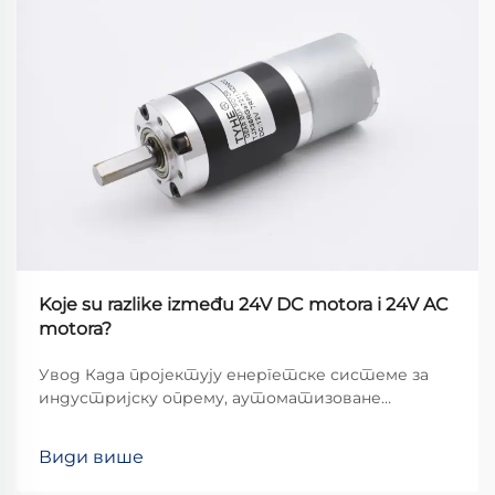
Koje su razlike između 24V DC motora i 24V AC
motora?
Увод Када пројектују енергетске системе за
индустријску опрему, аутоматизоване
примене или комерцијалне уређаје, инжењери
се често суочавају са основним избором: 24V DC
Види више
мотори или 24V AC мотори? Иако оба раде на
истом номиналном напону, њихове унутрашње