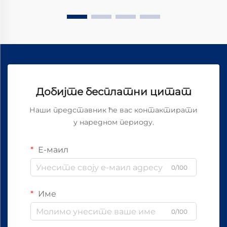
разлике...
Добијте бесплатни цитат
Наши представник ће вас контактирати
у наредном периоду.
Е-маил
0/100
Име
0/100