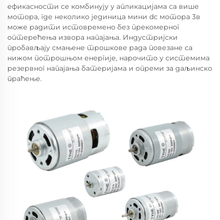
ефикасности се комбинују у апликацијама са више
мотора, где неколико јединица мини dc мотора 3в
може радити истовремено без прекомерног
оптерећења извора напајања. Индустријски
пробављају смањене трошкове рада повезане са
нижом потрошњом енергије, нарочито у системима
резервног напајања батеријама и опреми за даљинско
праћење.