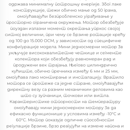
одржава минималну потрошњу енергије. Због лаке
конструкције, тежи обично мање од 50 грама,
омогућавајући безпроблемско уграђивање у
просторно ограничена окружења. Мотор обезбеђује
поуздан излазни момент окретања упркос својој
ситној величини, при чему се брзине ротације крећу
од 100 до 15.000 ОСМ, у зависности од специфичне
конфигурације модела. Мини једносмерни мотор 3в
укључује висококвалитетне четкице и сегменте
колектора који обезбеђују равномеран рад и
продужени век трајања. Његово цилиндрично
кућиште, обично пречника између 6 мм и 25 мм,
омогућава лако монтирање и инсталацију. Вратило
мотора се протеже са једне стране, омогућавајући
директну везу са разним механичким деловима као
што су зупчаници, точкови или витла.
Карактеристике отпорности на температуру
омогућавају мини једносмерном мотору 3в да
ефикасно функционише у условима између -10°C и
60°C. Мотор показује одличне способности
регулације брзине, брзо реагујући на измене напона и