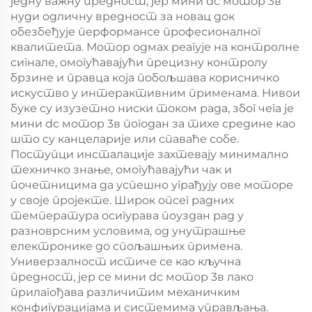
једну важну предност, јер мини dc мотор 3в
нуди одличну вредност за новац док
обезбеђује перформансе професионалног
квалитета. Мотор одмах реагује на контролне
сигнале, омогућавајући прецизну контролу
брзине и правца која побољшава корисничко
искуство у интерактивним применама. Нивои
буке су изузетно ниски током рада, због чега је
мини dc мотор 3в погодан за тихе средине као
што су канцеларије или спаваће собе.
Поступци инсталације захтевају минимално
техничко знање, омогућавајући чак и
почетницима да успешно уграђују ове моторе
у своје пројекте. Широк опсег радних
температура осигурава поуздан рад у
разноврсним условима, од унутрашње
електронике до спољашњих примена.
Универзалност истиче се као кључна
предност, јер се мини dc мотор 3в лако
прилагођава различитим механичким
конфигурацијама и системима управљања.