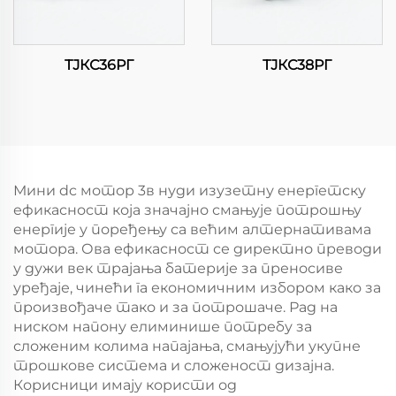
ТЈКС36РГ
ТЈКС38РГ
Мини dc мотор 3в нуди изузетну енергетску
ефикасност која значајно смањује потрошњу
енергије у поређењу са већим алтернативама
мотора. Ова ефикасност се директно преводи
у дужи век трајања батерије за преносиве
уређаје, чинећи га економичним избором како за
произвођаче тако и за потрошаче. Рад на
ниском напону елиминише потребу за
сложеним колима напајања, смањујући укупне
трошкове система и сложеност дизајна.
Корисници имају користи од