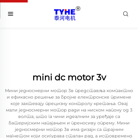
mini dc motor 3v
Мини једносмерни мотор 3в представља компактно
и ефикасно решење за бројне електронске примене
које захтевају прецизну контролу кретања. Овај
мали једносмерни мотор ради на ниском напону од 3
волта, што га чини идеалним за уређаје са
батеријским напајањем и преносиву опрему. Мини
једносмерни мотор 3в има дизајн са трајним
магнетом који осигурава сталан рад, а истовремено