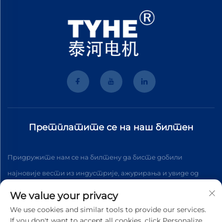
Претплатите се на наш билтен
Придружите нам се на билтену да бисте добили
најновије вести из индустрије, ажурирања и увиде од
стране нашег тима.
We value your privacy
We use cookies and similar tools to provide our services.
If you don't want to accept all cookies, click Personalize