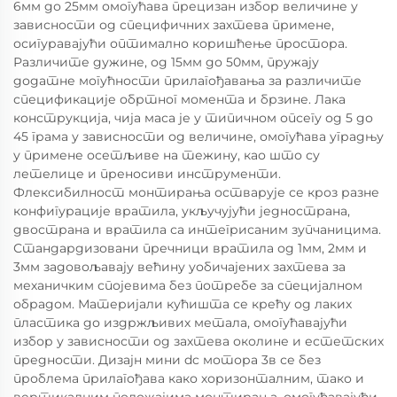
6мм до 25мм омогућава прецизан избор величине у
зависности од специфичних захтева примене,
осигуравајући оптимално коришћење простора.
Различите дужине, од 15мм до 50мм, пружају
додатне могућности прилагођавања за различите
спецификације обртног момента и брзине. Лака
конструкција, чија маса је у типичном опсегу од 5 до
45 грама у зависности од величине, омогућава уградњу
у примене осетљиве на тежину, као што су
летелице и преносиви инструменти.
Флексибилност монтирања остварује се кроз разне
конфигурације вратила, укључујући једнострана,
двострана и вратила са интегрисаним зупчаницима.
Стандардизовани пречници вратила од 1мм, 2мм и
3мм задовољавају већину уобичајених захтева за
механичким спојевима без потребе за специјалном
обрадом. Материјали кућишта се крећу од лаких
пластика до издржљивих метала, омогућавајући
избор у зависности од захтева околине и естетских
предности. Дизајн мини dc мотора 3в се без
проблема прилагођава како хоризонталним, тако и