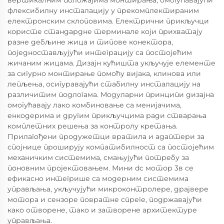
вертикалним положајима монтирања, омогућавајући
флексибилну инсталацију у прекомплектираним
електронским склоповима. Електрични прикључци
користе стандардне терминале који прихватају
разне дебљине жица и типове конектора,
поједностављујући интеграцију са постојећим
жичаним жицама. Дизајн кућишта укључује елементе
за сигурно монтирање помоћу вијака, клинова или
лепљења, осигуравајући стабилну инсталацију на
различитим подлогама. Модуларни принципи дизајна
омогућавају лако комбиновање са менијачима,
енкодерима и другим прикључцима ради стварања
комплетних решења за контролу кретања.
Прилагођени продужетци вратила и адаптери за
спојнице проширују компатибилност са постојећим
механичким системима, смањујући потребу за
поновним пројектовањем. Мини dc мотор 3в се
ефикасно интегрише са модерним системима
управљања, укључујући микроконтролере, драјвере
мотора и сензоре повратне спреге, подржавајући
како отворене, тако и затворене архитектуре
управљања.