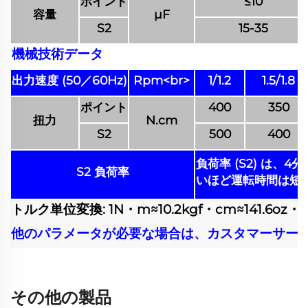
ポイント
≤10
容量
μF
S2
15-35
機械技術データ
出力速度 (50／60Hz)
Rpm<br>
1/1.2
1.5/1.8
ポイント
400
350
扭力
N.cm
S2
500
400
負荷率 (S2) は
S2 負荷率
いほど運転時間は短
トルク単位変換: 1N・m≈10.2kgf・cm≈141.6oz・in
他のパラメータが必要な場合は、カスタマーサー
その他の製品