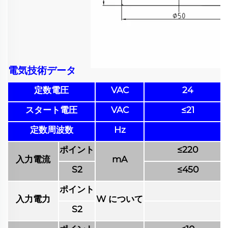
電気技術データ
定数電圧
VAC
24
スタート電圧
VAC
≤21
定数周波数
Hz
ポイント
≤220
入力電流
mA
S2
≤450
ポイント
入力電力
W について
S2