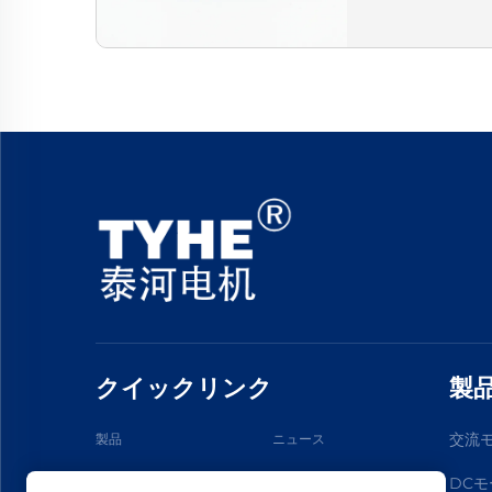
クイックリンク
製
交流
製品
ニュース
DCモ
応用
私たちについて