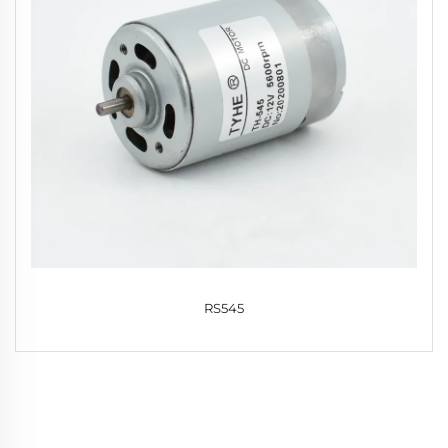
RS545