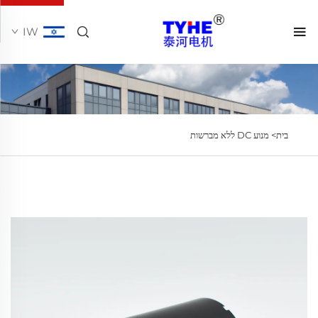
IW
בית>
מנוע DC ללא מברשות