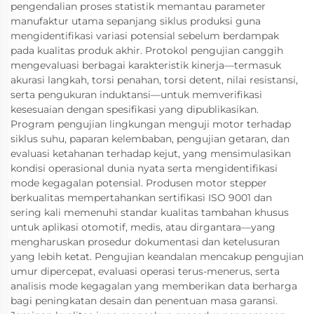
pengendalian proses statistik memantau parameter
manufaktur utama sepanjang siklus produksi guna
mengidentifikasi variasi potensial sebelum berdampak
pada kualitas produk akhir. Protokol pengujian canggih
mengevaluasi berbagai karakteristik kinerja—termasuk
akurasi langkah, torsi penahan, torsi detent, nilai resistansi,
serta pengukuran induktansi—untuk memverifikasi
kesesuaian dengan spesifikasi yang dipublikasikan.
Program pengujian lingkungan menguji motor terhadap
siklus suhu, paparan kelembaban, pengujian getaran, dan
evaluasi ketahanan terhadap kejut, yang mensimulasikan
kondisi operasional dunia nyata serta mengidentifikasi
mode kegagalan potensial. Produsen motor stepper
berkualitas mempertahankan sertifikasi ISO 9001 dan
sering kali memenuhi standar kualitas tambahan khusus
untuk aplikasi otomotif, medis, atau dirgantara—yang
mengharuskan prosedur dokumentasi dan ketelusuran
yang lebih ketat. Pengujian keandalan mencakup pengujian
umur dipercepat, evaluasi operasi terus-menerus, serta
analisis mode kegagalan yang memberikan data berharga
bagi peningkatan desain dan penentuan masa garansi.