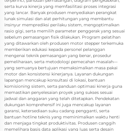
terperinci, panduan pemasangan, diagram pengkabelan,
serta kurva kinerja yang memfasilitasi proses integrasi
yang lancar. Banyak produsen menyediakan perangkat
lunak simulasi dan alat perhitungan yang membantu
insinyur memprediksi perilaku sistem, mengoptimalkan
rasio gigi, serta memilih parameter penggerak yang sesuai
sebelum pemasangan fisik dilakukan. Program pelatihan
yang ditawarkan oleh produsen motor stepper terkemuka
memberikan edukasi kepada personel pelanggan
mengenai teknik pemasangan yang benar, prosedur
pemeliharaan, serta metodologi pemecahan masalah—
yang semuanya bertujuan memaksimalkan masa pakai
motor dan konsistensi kinerjanya. Layanan dukungan
lapangan mencakup konsultasi di lokasi, bantuan
komisioning sistem, serta panduan optimasi kinerja guna
memastikan penyelesaian proyek yang sukses sesuai
jadwal dan anggaran yang telah ditetapkan. Pendekatan
dukungan komprehensif ini juga mencakup layanan
garansi, ketersediaan suku cadang pengganti, serta
bantuan hotline teknis yang meminimalkan waktu henti
dan menjaga tingkat produktivitas. Produsen canggih
memelihara basis data aplikasi yang luas serta desain