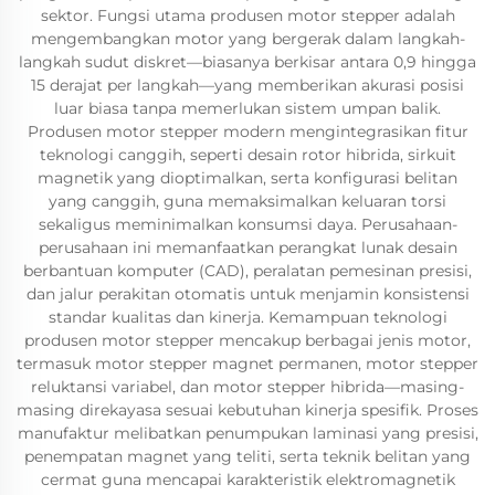
sektor. Fungsi utama produsen motor stepper adalah
mengembangkan motor yang bergerak dalam langkah-
langkah sudut diskret—biasanya berkisar antara 0,9 hingga
15 derajat per langkah—yang memberikan akurasi posisi
luar biasa tanpa memerlukan sistem umpan balik.
Produsen motor stepper modern mengintegrasikan fitur
teknologi canggih, seperti desain rotor hibrida, sirkuit
magnetik yang dioptimalkan, serta konfigurasi belitan
yang canggih, guna memaksimalkan keluaran torsi
sekaligus meminimalkan konsumsi daya. Perusahaan-
perusahaan ini memanfaatkan perangkat lunak desain
berbantuan komputer (CAD), peralatan pemesinan presisi,
dan jalur perakitan otomatis untuk menjamin konsistensi
standar kualitas dan kinerja. Kemampuan teknologi
produsen motor stepper mencakup berbagai jenis motor,
termasuk motor stepper magnet permanen, motor stepper
reluktansi variabel, dan motor stepper hibrida—masing-
masing direkayasa sesuai kebutuhan kinerja spesifik. Proses
manufaktur melibatkan penumpukan laminasi yang presisi,
penempatan magnet yang teliti, serta teknik belitan yang
cermat guna mencapai karakteristik elektromagnetik