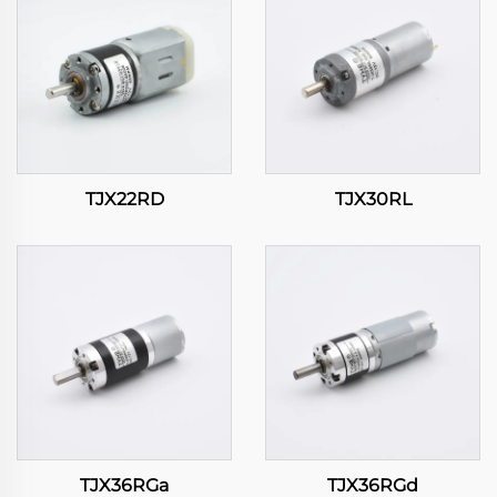
TJX22RD
TJX30RL
TJX36RGa
TJX36RGd