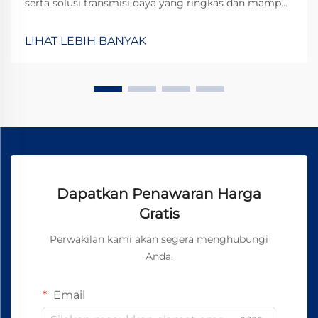
serta solusi transmisi daya yang ringkas dan mampu
bertahan terhadap tuntutan operasional yang keras.
Motor gear planetary mewakili puncak keunggulan
LIHAT LEBIH BANYAK
teknik dalam teknologi transmisi daya.
Dapatkan Penawaran Harga
Gratis
Perwakilan kami akan segera menghubungi
Anda.
Email