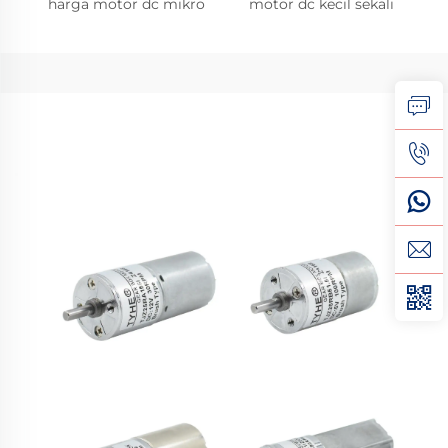
harga motor dc mikro
motor dc kecil sekali