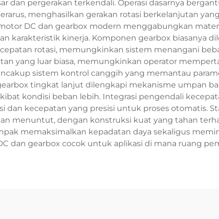
r dan pergerakan terkendali. Operasi dasarnya bergan
arus, menghasilkan gerakan rotasi berkelanjutan yang d
m motor DC dan gearbox modern menggabungkan materia
an karakteristik kinerja. Komponen gearbox biasanya di
patan rotasi, memungkinkan sistem menangani beban b
n yang luar biasa, memungkinkan operator mempertaha
mencakup sistem kontrol canggih yang memantau parame
gearbox tingkat lanjut dilengkapi mekanisme umpan bali
at kondisi beban lebih. Integrasi pengendali kecepata
i dan kecepatan yang presisi untuk proses otomatis. 
n menuntut, dengan konstruksi kuat yang tahan terhada
 kompak memaksimalkan kepadatan daya sekaligus memi
C dan gearbox cocok untuk aplikasi di mana ruang pe