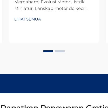
Memahami Evolusi Motor Listrik
Miniatur. Lanskap motor dc kecil
telah berubah secara dramatis
LIHAT SEMUA
selama dekade terakhir, merevolusi
segala sesuatu mulai dari elektronik
konsumen hingga otomasi industri.
Motor kompak yang penuh tenaga
ini telah...