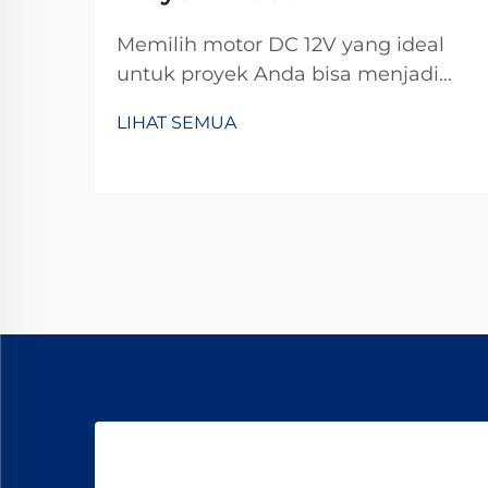
Memilih motor DC 12V yang ideal
untuk proyek Anda bisa menjadi
tugas yang menantang dengan
LIHAT SEMUA
banyak spesifikasi teknis yang perlu
dipertimbangkan. Baik Anda
sedang membangun robot
otomatis, aksesori mobil khusus,
atau perangkat rumah pintar,
memilih dengan salah dapat
menyebabkan ...