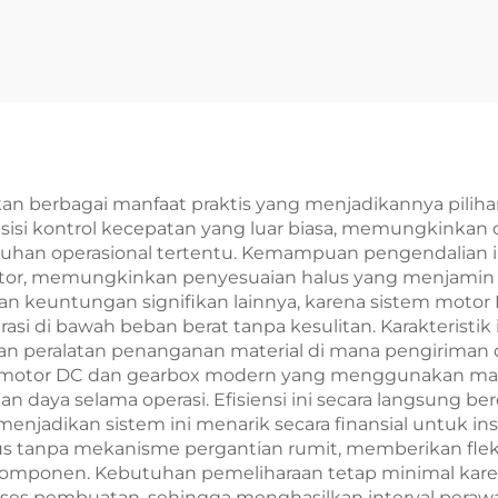
berbagai manfaat praktis yang menjadikannya pilihan 
esisi kontrol kecepatan yang luar biasa, memungkinkan
tuhan operasional tertentu. Kemampuan pengendalian in
or, memungkinkan penyesuaian halus yang menjamin kin
an keuntungan signifikan lainnya, karena sistem mot
i di bawah beban berat tanpa kesulitan. Karakteristik i
 peralatan penanganan material di mana pengiriman day
motor DC dan gearbox modern yang menggunakan mate
 daya selama operasi. Efisiensi ini secara langsung b
jadikan sistem ini menarik secara finansial untuk instal
 tanpa mekanisme pergantian rumit, memberikan fleks
mponen. Kebutuhan pemeliharaan tetap minimal karen
oses pembuatan, sehingga menghasilkan interval peraw