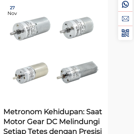
27
15
Nov
De
Metronom Kehidupan: Saat
Mo
Motor Gear DC Melindungi
St
Setiap Tetes dengan Presisi
Dip