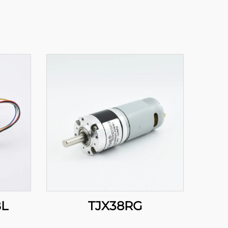
BL
TJX38RG