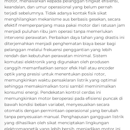
motor, menawarkan kepada pelanggan tingkat efisiensi,
keandalan, dan umur operasional yang belum pernah
terjadi sebelumnya. Tidak adanya kontak fisik sikat
menghilangkan mekanisme aus berbasis gesekan, secara
efektif memperpanjang masa pakai motor dari ratusan jam
menjadi puluhan ribu jam operasi tanpa memerlukan
intervensi perawatan. Perbaikan daya tahan yang drastis ini
diterjemahkan menjadi penghematan biaya besar bagi
pelanggan melalui frekuensi penggantian yang lebih
rendah dan kebutuhan perawatan minimal. Sistem
komutasi elektronik yang digunakan oleh produsen
canggih memanfaatkan sensor efek Hall atau encoder
optik yang presisi untuk menentukan posisi rotor,
memungkinkan waktu pensaklaran listrik yang optimal
sehingga memaksimalkan torsi sambil meminimalkan
konsumsi energi. Pendekatan kontrol cerdas ini
memungkinkan motor beroperasi pada efisiensi puncak di
bawah kondisi beban variabel, menyesuaikan secara
otomatis dengan permintaan operasional yang berubah
tanpa penyesuaian manual. Penghapusan gangguan listrik
yang dihasilkan oleh sikat menciptakan lingkungan
elektromagnetik yang lebih bersih, menjadikan motor ini