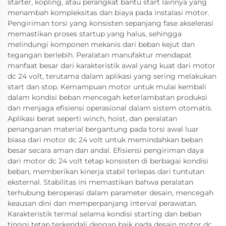
starter, kopling, atau perangkat bantu start lainnya yang
menambah kompleksitas dan biaya pada instalasi motor.
Pengiriman torsi yang konsisten sepanjang fase akselerasi
memastikan proses startup yang halus, sehingga
melindungi komponen mekanis dari beban kejut dan
tegangan berlebih. Peralatan manufaktur mendapat
manfaat besar dari karakteristik awal yang kuat dari motor
dc 24 volt, terutama dalam aplikasi yang sering melakukan
start dan stop. Kemampuan motor untuk mulai kembali
dalam kondisi beban mencegah keterlambatan produksi
dan menjaga efisiensi operasional dalam sistem otomatis.
Aplikasi berat seperti winch, hoist, dan peralatan
penanganan material bergantung pada torsi awal luar
biasa dari motor dc 24 volt untuk memindahkan beban
besar secara aman dan andal. Efisiensi pengiriman daya
dari motor dc 24 volt tetap konsisten di berbagai kondisi
beban, memberikan kinerja stabil terlepas dari tuntutan
eksternal. Stabilitas ini memastikan bahwa peralatan
terhubung beroperasi dalam parameter desain, mencegah
keausan dini dan memperpanjang interval perawatan.
Karakteristik termal selama kondisi starting dan beban
tinggi tetap terkendali dengan baik pada desain motor dc