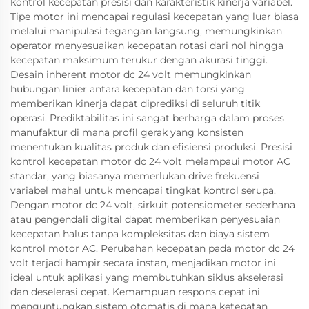
kontrol kecepatan presisi dan karakteristik kinerja variabel.
Tipe motor ini mencapai regulasi kecepatan yang luar biasa
melalui manipulasi tegangan langsung, memungkinkan
operator menyesuaikan kecepatan rotasi dari nol hingga
kecepatan maksimum terukur dengan akurasi tinggi.
Desain inherent motor dc 24 volt memungkinkan
hubungan linier antara kecepatan dan torsi yang
memberikan kinerja dapat diprediksi di seluruh titik
operasi. Prediktabilitas ini sangat berharga dalam proses
manufaktur di mana profil gerak yang konsisten
menentukan kualitas produk dan efisiensi produksi. Presisi
kontrol kecepatan motor dc 24 volt melampaui motor AC
standar, yang biasanya memerlukan drive frekuensi
variabel mahal untuk mencapai tingkat kontrol serupa.
Dengan motor dc 24 volt, sirkuit potensiometer sederhana
atau pengendali digital dapat memberikan penyesuaian
kecepatan halus tanpa kompleksitas dan biaya sistem
kontrol motor AC. Perubahan kecepatan pada motor dc 24
volt terjadi hampir secara instan, menjadikan motor ini
ideal untuk aplikasi yang membutuhkan siklus akselerasi
dan deselerasi cepat. Kemampuan respons cepat ini
menguntungkan sistem otomatis di mana ketepatan