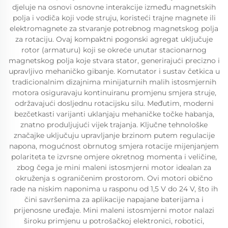
djeluje na osnovi osnovne interakcije između magnetskih
polja i vodiča koji vode struju, koristeći trajne magnete ili
elektromagnete za stvaranje potrebnog magnetskog polja
za rotaciju. Ovaj kompaktni pogonski agregat uključuje
rotor (armaturu) koji se okreće unutar stacionarnog
magnetskog polja koje stvara stator, generirajući precizno i
upravljivo mehaničko gibanje. Komutator i sustav četkica u
tradicionalnim dizajnima minijaturnih malih istosmjernih
motora osiguravaju kontinuiranu promjenu smjera struje,
održavajući dosljednu rotacijsku silu. Međutim, moderni
bezčetkasti varijanti uklanjaju mehaničke točke habanja,
znatno produljujući vijek trajanja. Ključne tehnološke
značajke uključuju upravljanje brzinom putem regulacije
napona, mogućnost obrnutog smjera rotacije mijenjanjem
polariteta te izvrsne omjere okretnog momenta i veličine,
zbog čega je mini maleni istosmjerni motor idealan za
okruženja s ograničenim prostorom. Ovi motori obično
rade na niskim naponima u rasponu od 1,5 V do 24 V, što ih
čini savršenima za aplikacije napajane baterijama i
prijenosne uređaje. Mini maleni istosmjerni motor nalazi
široku primjenu u potrošačkoj elektronici, robotici,