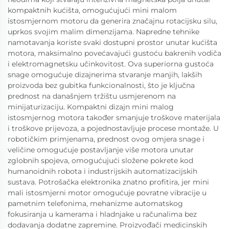
kompaktnih kućišta, omogućujući mini malom
istosmjernom motoru da generira značajnu rotacijsku silu,
uprkos svojim malim dimenzijama. Napredne tehnike
namotavanja koriste svaki dostupni prostor unutar kućišta
motora, maksimalno povećavajući gustoću bakrenih vodiča
i elektromagnetsku učinkovitost. Ova superiorna gustoća
snage omogućuje dizajnerima stvaranje manjih, lakših
proizvoda bez gubitka funkcionalnosti, što je ključna
prednost na današnjem tržištu usmjerenom na
minijaturizaciju. Kompaktni dizajn mini malog
istosmjernog motora također smanjuje troškove materijala
i troškove prijevoza, a pojednostavljuje procese montaže. U
robotičkim primjenama, prednost ovog omjera snage i
veličine omogućuje postavljanje više motora unutar
zglobnih spojeva, omogućujući složene pokrete kod
humanoidnih robota i industrijskih automatizacijskih
sustava. Potrošačka elektronika znatno profitira, jer mini
mali istosmjerni motor omogućuje povratne vibracije u
pametnim telefonima, mehanizme automatskog
fokusiranja u kamerama i hladnjake u računalima bez
dodavanja dodatne zapremine. Proizvođači medicinskih