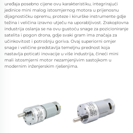
uređaja posebno cijene ovu karakteristiku, integrirajući
jedinice mini malog istosmjernog motora u prijenosnu
dijagnostičku opremu, proteze i kirurške instrumente gdje
težina i veličina izravno utječu na uporabljivost. Zrakoplovna
industrija oslanja se na ovu gustoću snage za pozicioniranje
satelita i pogon drona, gdje svaki gram ima značaja za
učinkovitost i potrošnju goriva. Ovaj superiorni omjer
snage i veličine predstavlja temeljnu prednost koja
nastavlja poticati inovacije u više industrija, čineći mini
mali istosmjerni motor nezamjenjivim sastojkom u
modernim inženjerskim rješenjima.