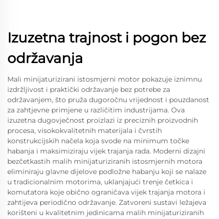
Izuzetna trajnost i pogon bez
održavanja
Mali minijaturizirani istosmjerni motor pokazuje iznimnu
izdržljivost i praktički održavanje bez potrebe za
održavanjem, što pruža dugoročnu vrijednost i pouzdanost
za zahtjevne primjene u različitim industrijama. Ova
izuzetna dugovječnost proizlazi iz preciznih proizvodnih
procesa, visokokvalitetnih materijala i čvrstih
konstrukcijskih načela koja svode na minimum točke
habanja i maksimiziraju vijek trajanja rada. Moderni dizajni
bezčetkastih malih minijaturiziranih istosmjernih motora
eliminiraju glavne dijelove podložne habanju koji se nalaze
u tradicionalnim motorima, uklanjajući trenje četkica i
komutatora koje obično ograničava vijek trajanja motora i
zahtijeva periodično održavanje. Zatvoreni sustavi ležajeva
korišteni u kvalitetnim jedinicama malih minijaturiziranih