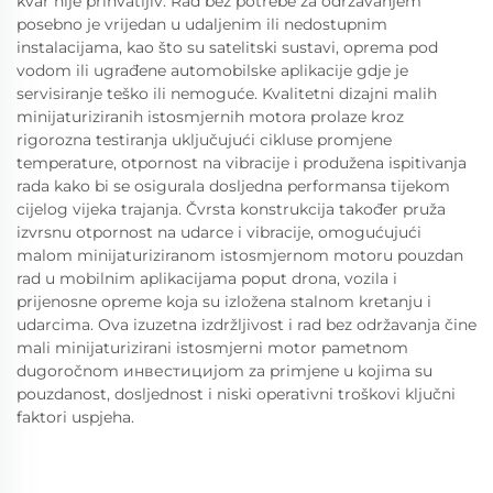
kvar nije prihvatljiv. Rad bez potrebe za održavanjem
posebno je vrijedan u udaljenim ili nedostupnim
instalacijama, kao što su satelitski sustavi, oprema pod
vodom ili ugrađene automobilske aplikacije gdje je
servisiranje teško ili nemoguće. Kvalitetni dizajni malih
minijaturiziranih istosmjernih motora prolaze kroz
rigorozna testiranja uključujući cikluse promjene
temperature, otpornost na vibracije i produžena ispitivanja
rada kako bi se osigurala dosljedna performansa tijekom
cijelog vijeka trajanja. Čvrsta konstrukcija također pruža
izvrsnu otpornost na udarce i vibracije, omogućujući
malom minijaturiziranom istosmjernom motoru pouzdan
rad u mobilnim aplikacijama poput drona, vozila i
prijenosne opreme koja su izložena stalnom kretanju i
udarcima. Ova izuzetna izdržljivost i rad bez održavanja čine
mali minijaturizirani istosmjerni motor pametnom
dugoročnom инвестициjom za primjene u kojima su
pouzdanost, dosljednost i niski operativni troškovi ključni
faktori uspjeha.