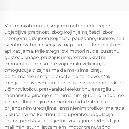
Mali minijaturni istosmjerni motor nudi brojne
ubjedljive prednosti zbog kojih je najčešći izbor
inženjera i dizajnera koji traže pouzdane, učinkovite i
sveobuhvatne rješenja za napajanje u kompaktnim
aplikacijama. Prije svega, ovi motori nude izuzetnu
gustoću snage, pružajući impresivni okretni
moment u odnosu na svoju malu veličinu, što
omogućuje dizajnerima da maksimaliziraju
performanse i smanje prostorne zahtjeve. Mali
minijaturni istosmjerni motor ističe se energetskom
učinkovitošću, pretvarajući električnu energiju u
mehaničko gibanje s minimalnim gubitkom topline,
što rezultira duljim vremenom rada baterije u
prijenosnim uređajima i smanjenim troškovima rada
u slučajevima kontinuirane uporabe. Regulacija
brzine predstavlja još jednu značajnu prednost, jer
mali minijaturni istosmjerni motor trenutačno