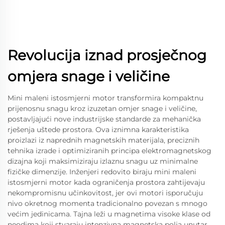
Revolucija iznad prosječnog
omjera snage i veličine
Mini maleni istosmjerni motor transformira kompaktnu
prijenosnu snagu kroz izuzetan omjer snage i veličine,
postavljajući nove industrijske standarde za mehanička
rješenja uštede prostora. Ova iznimna karakteristika
proizlazi iz naprednih magnetskih materijala, preciznih
tehnika izrade i optimiziranih principa elektromagnetskog
dizajna koji maksimiziraju izlaznu snagu uz minimalne
fizičke dimenzije. Inženjeri redovito biraju mini maleni
istosmjerni motor kada ograničenja prostora zahtijevaju
nekompromisnu učinkovitost, jer ovi motori isporučuju
nivo okretnog momenta tradicionalno povezan s mnogo
većim jedinicama. Tajna leži u magnetima visoke klase od
neodima koji stvaraju intenzivna magnetska polja unutar