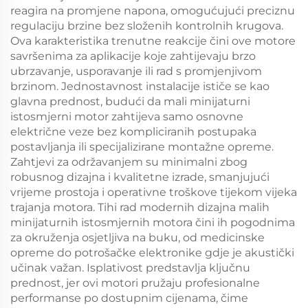
reagira na promjene napona, omogućujući preciznu
regulaciju brzine bez složenih kontrolnih krugova.
Ova karakteristika trenutne reakcije čini ove motore
savršenima za aplikacije koje zahtijevaju brzo
ubrzavanje, usporavanje ili rad s promjenjivom
brzinom. Jednostavnost instalacije ističe se kao
glavna prednost, budući da mali minijaturni
istosmjerni motor zahtijeva samo osnovne
električne veze bez kompliciranih postupaka
postavljanja ili specijalizirane montažne opreme.
Zahtjevi za održavanjem su minimalni zbog
robusnog dizajna i kvalitetne izrade, smanjujući
vrijeme prostoja i operativne troškove tijekom vijeka
trajanja motora. Tihi rad modernih dizajna malih
minijaturnih istosmjernih motora čini ih pogodnima
za okruženja osjetljiva na buku, od medicinske
opreme do potrošačke elektronike gdje je akustički
učinak važan. Isplativost predstavlja ključnu
prednost, jer ovi motori pružaju profesionalne
performanse po dostupnim cijenama, čime