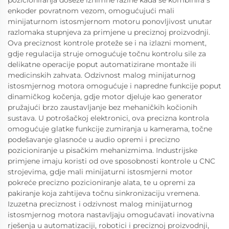
pozicioniranja doseže iznimne razine kada se kombinira s
enkoder povratnom vezom, omogućujući mali
minijaturnom istosmjernom motoru ponovljivost unutar
razlomaka stupnjeva za primjene u preciznoj proizvodnji.
Ova preciznost kontrole proteže se i na izlazni moment,
gdje regulacija struje omogućuje točnu kontrolu sile za
delikatne operacije poput automatizirane montaže ili
medicinskih zahvata. Odzivnost malog minijaturnog
istosmjernog motora omogućuje i napredne funkcije poput
dinamičkog kočenja, gdje motor djeluje kao generator
pružajući brzo zaustavljanje bez mehaničkih kočionih
sustava. U potrošačkoj elektronici, ova precizna kontrola
omogućuje glatke funkcije zumiranja u kamerama, točne
podešavanje glasnoće u audio opremi i precizno
pozicioniranje u pisačkim mehanizmima. Industrijske
primjene imaju koristi od ove sposobnosti kontrole u CNC
strojevima, gdje mali minijaturni istosmjerni motor
pokreće precizno pozicioniranje alata, te u opremi za
pakiranje koja zahtijeva točnu sinkronizaciju vremena.
Izuzetna preciznost i odzivnost malog minijaturnog
istosmjernog motora nastavljaju omogućavati inovativna
rješenja u automatizaciji, robotici i preciznoj proizvodnji,