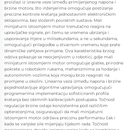
proizlazi iz izravne veze između primijenjenog napona i
brzine motora, što inženjerima omogućuje postizanje
precizne kontrole kretanja jednostavnim elektroničkim
sklopovima, bez složenih povratnih sustava. Mali
minijaturni istosmjerni motor trenutačno reagira na
upravljačke signale, pri čemu se vremena ubrzanja i
usporavanja mjere u milisekundama, a ne u sekundama,
omogućujući prilagodbe u stvarnom vremenu koje prate
dinamičke zahtjeve primjene. Ova karakteristika brzog
odziva pokazuje se neocjenjivom u robotici, gdje mali
minijaturni istosmjerni motor omogućuje glatke, prirodne
pokrete u robotskim rukama, mehanizmima za hodanje i
autonomnim vozilima koja moraju brzo reagirati na
promjene u okolini. Linearna veza između napona i brzine
pojednostavljuje algoritme upravljanja, omogućujući
programerima implementaciju sofisticiranih profila
kretanja bez obimnih kalibracijskih postupaka. Točnost
regulacije brzine ostaje konzistentna pod različitim
opterećenjima, osiguravajući da mali minijaturni
istosmjerni motor održava preciznu performansu čak i
kada se vanjske sile mijenjaju tijekom rada. Točnost