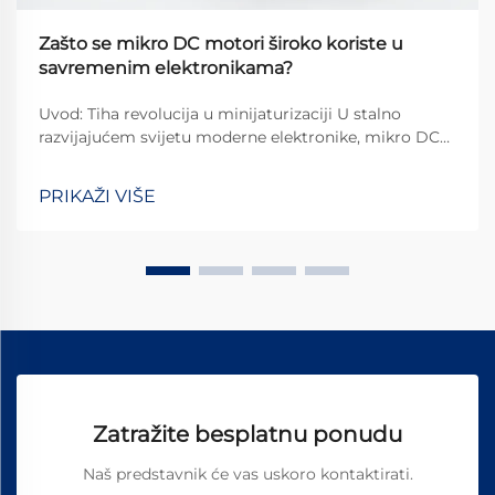
Zašto se mikro DC motori široko koriste u
savremenim elektronikama?
Uvod: Tiha revolucija u minijaturizaciji U stalno
razvijajućem svijetu moderne elektronike, mikro DC
motori su postali nezaobilazni sastojci koji
omogućuju naše svakodnevne tehnološke interakcije.
PRIKAŽI VIŠE
Od suptilnog vibriranja u...
Zatražite besplatnu ponudu
Naš predstavnik će vas uskoro kontaktirati.