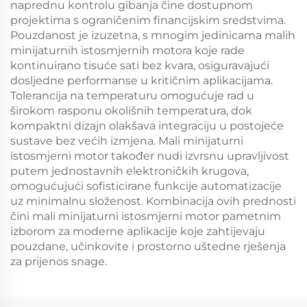
naprednu kontrolu gibanja čine dostupnom
projektima s ograničenim financijskim sredstvima.
Pouzdanost je izuzetna, s mnogim jedinicama malih
minijaturnih istosmjernih motora koje rade
kontinuirano tisuće sati bez kvara, osiguravajući
dosljedne performanse u kritičnim aplikacijama.
Tolerancija na temperaturu omogućuje rad u
širokom rasponu okolišnih temperatura, dok
kompaktni dizajn olakšava integraciju u postojeće
sustave bez većih izmjena. Mali minijaturni
istosmjerni motor također nudi izvrsnu upravljivost
putem jednostavnih elektroničkih krugova,
omogućujući sofisticirane funkcije automatizacije
uz minimalnu složenost. Kombinacija ovih prednosti
čini mali minijaturni istosmjerni motor pametnim
izborom za moderne aplikacije koje zahtijevaju
pouzdane, učinkovite i prostorno uštedne rješenja
za prijenos snage.