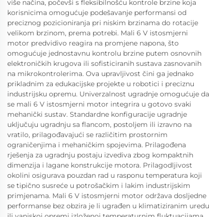
više načina, počevši s fleksibilnošću kontrole brzine koja
korisnicima omogućuje podešavanje performansi od
preciznog pozicioniranja pri niskim brzinama do rotacije
velikom brzinom, prema potrebi. Mali 6 V istosmjerni
motor predvidivo reagira na promjene napona, što
omogućuje jednostavnu kontrolu brzine putem osnovnih
elektroničkih krugova ili sofisticiranih sustava zasnovanih
na mikrokontrolerima. Ova upravljivost čini ga jednako
prikladnim za edukacijske projekte u robotici i preciznu
industrijsku opremu. Univerzalnost ugradnje omogućuje da
se mali 6 V istosmjerni motor integrira u gotovo svaki
mehanički sustav. Standardne konfiguracije ugradnje
uključuju ugradnju sa flancom, postoljem ili izravno na
vratilo, prilagođavajući se različitim prostornim
ograničenjima i mehaničkim spojevima. Prilagođena
rješenja za ugradnju postaju izvediva zbog kompaktnih
dimenzija i lagane konstrukcije motora. Prilagodljivost
okolini osigurava pouzdan rad u rasponu temperatura koji
se tipično susreće u potrošačkim i lakim industrijskim
primjenama. Mali 6 V istosmjerni motor održava dosljedne
performanse bez obzira je li ugrađen u klimatiziranim uredu
ili vanjskoj opremi izloženoj temperaturnim fluktuacijama.