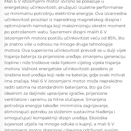
Mali 6 V istosmjerni motor izvrsno se pokazuje u
energetskoj učinkovitosti, pružajući izuzetne performanse
uz minimalnu potrošnju električne energije. Ova izvanredna
učinkovitost proizlazi iz naprednog magnetskog dizajna i
optimiziranih namotaja koji maksimiziraju okretni moment
po potrošenom watu. Savremeni dizajni malih 6 V
istosmjernih motora postižu učinkovitost veću od 85%, što
je znatno više u odnosu na mnoge druge tehnologije
motora. Ova superiorna učinkovitost prevodi se u dulji vijek
trajanja baterija za prijenosne uređaje, smanjenu generaciju
topline i niže troškove rada tijekom cijelog vijeka trajanja
motora. Važnost energetske učinkovitosti posebno je
izražena kod uređaja koji rade na baterije, gdje svaki milivat
ima značaja. Mali 6 V istosmjerni motor može neprekidno
raditi satima na standardnim baterijama, što ga čini
idealnim za daljinski upravljane igračke, prijenosne
ventilatore i opremu za hitne slučajeve. Smanjena
potrošnja energije također minimizira zagrijavanje,
eliminirajući potrebu za složenim sustavima hlađenja i
omogućujući kompaktniji dizajn uređaja. Ekološka
svjesnost utječe na mnoge odluke o kupnji, a mali 6 V
istosmjerni motor doprinosi ciljevima održivosti svojim