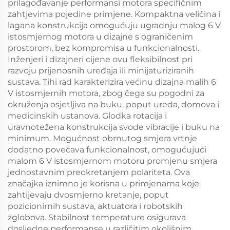
prilagođavanje performansi motora specifičnim
zahtjevima pojedine primjene. Kompaktna veličina i
lagana konstrukcija omogućuju ugradnju malog 6 V
istosmjernog motora u dizajne s ograničenim
prostorom, bez kompromisa u funkcionalnosti.
Inženjeri i dizajneri cijene ovu fleksibilnost pri
razvoju prijenosnih uređaja ili minijaturiziranih
sustava. Tihi rad karakterizira većinu dizajna malih 6
V istosmjernih motora, zbog čega su pogodni za
okruženja osjetljiva na buku, poput ureda, domova i
medicinskih ustanova. Glodka rotacija i
uravnotežena konstrukcija svode vibracije i buku na
minimum. Mogućnost obrnutog smjera vrtnje
dodatno povećava funkcionalnost, omogućujući
malom 6 V istosmjernom motoru promjenu smjera
jednostavnim preokretanjem polariteta. Ova
značajka iznimno je korisna u primjenama koje
zahtijevaju dvosmjerno kretanje, poput
pozicionirnih sustava, aktuatora i robotskih
zglobova. Stabilnost temperature osigurava
dosljedne performanse u različitim okolišnim