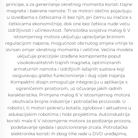
principe, a za generiranje okretnog momenta koristi trajne
magnete i bakrene namote. Ti se motori obično pojavljuju
u izvedbama s četkicama ili bez njih, pri čemu su inačice s
četkicama ekonomičnije, dok one bez četkica nude veću
izdržljivost i učinkovitost. Tehnološka svojstva malog 6 V
istosmjernog motora uključuju upravljanje brzinom
regulacijom napona, mogućnost obrnutog smjera vrtnje te
izvrsan omjer okretnog momenta i veličine. Većina modela
uključuje precizijski izrađene komponente poput
visokokvalitetnih trajnih magneta, optimiziranih
armaturnih namota i izdržljivih ležajnih sustava koji
osiguravaju glatko funkcioniranje i dug vijek trajanja.
Kompaktni dizajn omogućuje integraciju u aplikacije s
ograničenim prostorom, uz očuvanje jakih radnih
karakteristika. Primjena malog 6 V istosmjernog motora
obuhvaća brojne industrije i potrošačke proizvode. U
robotici, ti motori pokreću kotače, zglobove i aktuatore u
edukacijskim robotima i hobi projektima. Autoindustrija
koristi male 6 V istosmjerne motore za podizanje prozora,
podešavanje sjedala i pozicioniranje zrcala. Potrošačka
elektronika koristi ih zbog tihe rade u DVD uređajima,