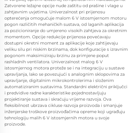
Zatvorene ležajne opcije nude zaštitu od prašine i vlage u
zahtjevnim uvjetima. Univerzalnost pri prijenosu
opterećenja omogućuje malom 6 V istosmjernom motoru
pogon različitih mehaničkih sustava, od laganih aplikacija
za pozicioniranje do umjereno visokih zahtjeva za okretnim
momentom. Opcije redukcije prijenosa povećavaju
dostupni okretni moment za aplikacije koje zahtijevaju
veliku silu pri niskim brzinama, dok konfiguracije s izravnim
pogonom maksimiziraju brzinu za primjene poput
rashladnih ventilatora. Univerzalnost malog 6 V
istosmjernog motora proteže se i na integraciju u sustave
upravljanja, lako se povezujući s analognim sklopovima za
upravljanje, digitalnim mikrokontrolerima i složenim
automatiziranim sustavima. Standardni električni priključci
i predvidive radne karakteristike pojednostavljuju
projektiranje sustava i skraćuju vrijeme razvoja. Ova
fleksibilnost ubrzava cikluse razvoja proizvoda i smanjuje
inženjerske troškove proizvođačima opreme koji ugrađuju
tehnologiju malih 6 V istosmjernih motora u svoje
proizvode.