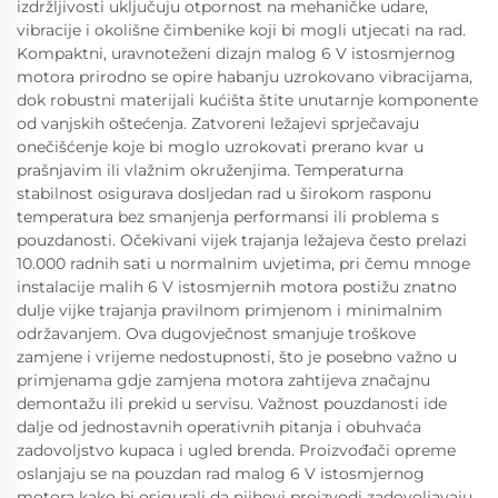
izdržljivosti uključuju otpornost na mehaničke udare,
vibracije i okolišne čimbenike koji bi mogli utjecati na rad.
Kompaktni, uravnoteženi dizajn malog 6 V istosmjernog
motora prirodno se opire habanju uzrokovano vibracijama,
dok robustni materijali kućišta štite unutarnje komponente
od vanjskih oštećenja. Zatvoreni ležajevi sprječavaju
onečišćenje koje bi moglo uzrokovati prerano kvar u
prašnjavim ili vlažnim okruženjima. Temperaturna
stabilnost osigurava dosljedan rad u širokom rasponu
temperatura bez smanjenja performansi ili problema s
pouzdanosti. Očekivani vijek trajanja ležajeva često prelazi
10.000 radnih sati u normalnim uvjetima, pri čemu mnoge
instalacije malih 6 V istosmjernih motora postižu znatno
dulje vijke trajanja pravilnom primjenom i minimalnim
održavanjem. Ova dugovječnost smanjuje troškove
zamjene i vrijeme nedostupnosti, što je posebno važno u
primjenama gdje zamjena motora zahtijeva značajnu
demontažu ili prekid u servisu. Važnost pouzdanosti ide
dalje od jednostavnih operativnih pitanja i obuhvaća
zadovoljstvo kupaca i ugled brenda. Proizvođači opreme
oslanjaju se na pouzdan rad malog 6 V istosmjernog
motora kako bi osigurali da njihovi proizvodi zadovoljavaju