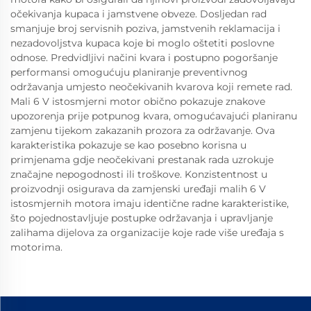
očekivanja kupaca i jamstvene obveze. Dosljedan rad
smanjuje broj servisnih poziva, jamstvenih reklamacija i
nezadovoljstva kupaca koje bi moglo oštetiti poslovne
odnose. Predvidljivi načini kvara i postupno pogoršanje
performansi omogućuju planiranje preventivnog
održavanja umjesto neočekivanih kvarova koji remete rad.
Mali 6 V istosmjerni motor obično pokazuje znakove
upozorenja prije potpunog kvara, omogućavajući planiranu
zamjenu tijekom zakazanih prozora za održavanje. Ova
karakteristika pokazuje se kao posebno korisna u
primjenama gdje neočekivani prestanak rada uzrokuje
značajne nepogodnosti ili troškove. Konzistentnost u
proizvodnji osigurava da zamjenski uređaji malih 6 V
istosmjernih motora imaju identične radne karakteristike,
što pojednostavljuje postupke održavanja i upravljanje
zalihama dijelova za organizacije koje rade više uređaja s
motorima.