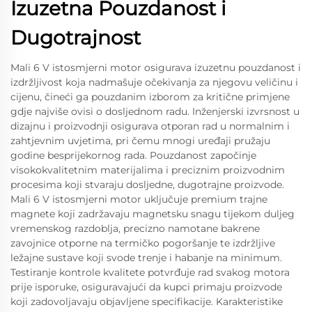
Izuzetna Pouzdanost i
Dugotrajnost
Mali 6 V istosmjerni motor osigurava izuzetnu pouzdanost i
izdržljivost koja nadmašuje očekivanja za njegovu veličinu i
cijenu, čineći ga pouzdanim izborom za kritične primjene
gdje najviše ovisi o dosljednom radu. Inženjerski izvrsnost u
dizajnu i proizvodnji osigurava otporan rad u normalnim i
zahtjevnim uvjetima, pri čemu mnogi uređaji pružaju
godine besprijekornog rada. Pouzdanost započinje
visokokvalitetnim materijalima i preciznim proizvodnim
procesima koji stvaraju dosljedne, dugotrajne proizvode.
Mali 6 V istosmjerni motor uključuje premium trajne
magnete koji zadržavaju magnetsku snagu tijekom duljeg
vremenskog razdoblja, precizno namotane bakrene
zavojnice otporne na termičko pogoršanje te izdržljive
ležajne sustave koji svode trenje i habanje na minimum.
Testiranje kontrole kvalitete potvrđuje rad svakog motora
prije isporuke, osiguravajući da kupci primaju proizvode
koji zadovoljavaju objavljene specifikacije. Karakteristike