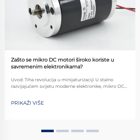
Zašto se mikro DC motori široko koriste u
savremenim elektronikama?
Uvod: Tiha revolucija u minijaturizaciji U stalno
razvijajućem svijetu moderne elektronike, mikro DC
motori su postali nezaobilazni sastojci koji
omogućuju naše svakodnevne tehnološke interakcije.
PRIKAŽI VIŠE
Od suptilnog vibriranja u...