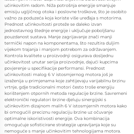
učinkovitim radom. Niža potrošnja energije smanjuje
emisiju ugljičnog otoka i poslovne troškove, što je osobito
važno za poduzeća koja koriste više uređaja s motorima.
Prednost učinkovitosti proteže se daleko izvan
jednostavnog štednje energije i uključuje poboljšanu
pouzdanost sustava. Manje zagrijavanje znači manji
termički napon na komponentama, što rezultira duljim
vijekom trajanja i manjom potrebom za održavanjem.
Kontrola kvalitete u proizvodnji osigurava dosljednu
učinkovitost unutar serija proizvodnje, dajući kupcima
povjerenje u specifikacije performansi. Prednost
učinkovitosti malog 6 V istosmjernog motora još je
izraženija u primjenama koje zahtijevaju varijabilnu brzinu
vrtnje, gdje tradicionalni motori često troše energiju
korištenjem otpornih metoda regulacije brzine. Savremeni
elektronički regulatori brzine djeluju sinergijski s
učinkovitim dizajnom malih 6 V istosmjernih motora kako
bi omogućili preciznu regulaciju brzine uz očuvanje
optimalne iskoristivosti energije. Ova kombinacija
omogućuje sofisticirane strategije upravljanja koje su
nemoguće s manje učinkovitim tehnologijama motora.