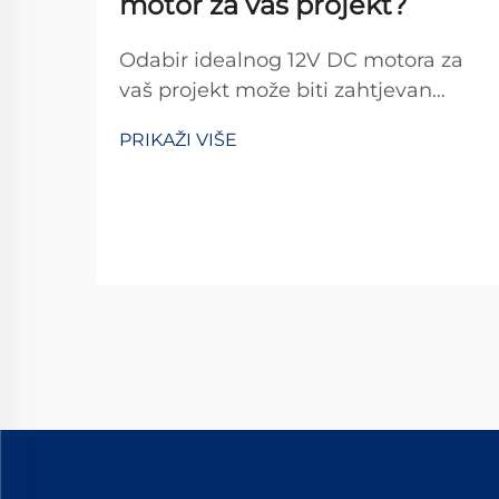
motor za vaš projekt?
Odabir idealnog 12V DC motora za
vaš projekt može biti zahtjevan
zadatak s obzirom na brojne
PRIKAŽI VIŠE
tehničke specifikacije koje treba
uzeti u obzir. Bez obzira gradite li
automatiziranog robota, prilagođeni
automobilski dodatak ili pametni
uređaj za kuću, pogrešan izbor
može dovesti do ...