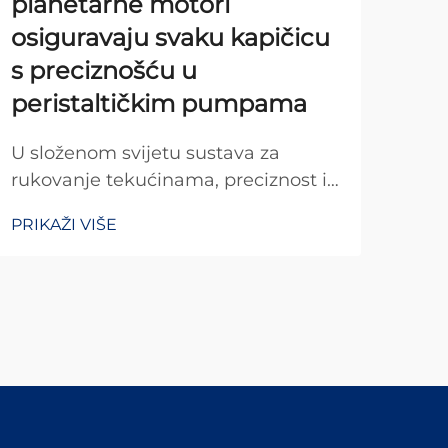
planetarne motori
po
osiguravaju svaku kapičicu
mo
s preciznošću u
pos
peristaltičkim pumpama
pa
U složenom svijetu sustava za
Teh
rukovanje tekućinama, preciznost i
tran
pouzdanost čine temelj uspješnih
aut
PRIKAŽI VIŠE
PRIK
operacija u brojnim industrijama.
nev
Peristaltičke pumpe izdvojile su se
kont
kao vrhunski izbor za točnu dostavu
sus
tekućina, zahvaljujući svojim
koji
izuzetnim per...
meh