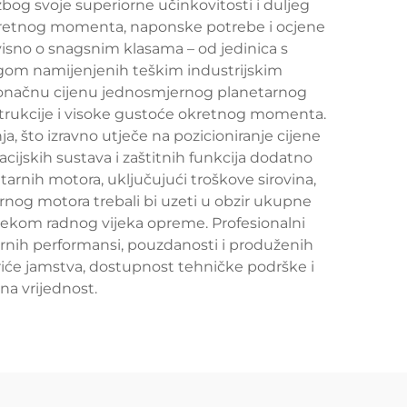
zbog svoje superiorne učinkovitosti i duljeg
je okretnog momenta, naponske potrebe i ocjene
visno o snagsnim klasama – od jedinica s
gom namijenjenih teškim industrijskim
 konačnu cijenu jednosmjernog planetarnog
strukcije i visoke gustoće okretnog momenta.
a, što izravno utječe na pozicioniranje cijene
ijskih sustava i zaštitnih funkcija dodatno
arnih motora, uključujući troškove sirovina,
rnog motora trebali bi uzeti u obzir ukupne
tijekom radnog vijeka opreme. Profesionalni
nih performansi, pouzdanosti i produženih
kriće jamstva, dostupnost tehničke podrške i
na vrijednost.