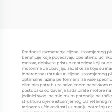
Prednosti razmatranja cijene istosmjernog p
beneficije koje povećavaju operativnu učinko
motora, dobivate pristup motorima koji nu
motorima da obavljaju zadatke za koje su inač
inherentna u strukturi cijene istosmjernog p
optimalne razine performansi za vaše specifi
eliminira potrebu za odvojenom nabavkom moto
postupaka održavanja kada birate motore na 
jedinici svodi na minimum potencijalne točke
strukturu cijene istosmjernog planetarnog mo
razinama učinkovitosti uz manju potrošnju en