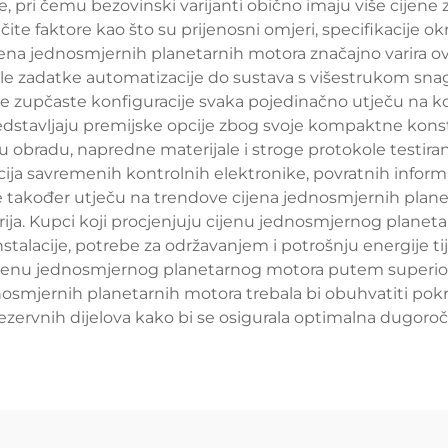
e, pri čemu bezovinski varijanti obično imaju više cijene 
zličite faktore kao što su prijenosni omjeri, specifikaci
ijena jednosmjernih planetarnih motora značajno varira o
zadatke automatizacije do sustava s višestrukom sna
ne zupčaste konfiguracije svaka pojedinačno utječu na
redstavljaju premijske opcije zbog svoje kompaktne kon
 obradu, napredne materijale i stroge protokole testiranj
ja savremenih kontrolnih elektronike, povratnih informac
e također utječu na trendove cijena jednosmjernih planet
ja. Kupci koji procjenjuju cijenu jednosmjernog planeta
instalacije, potrebe za održavanjem i potrošnju energije 
cijenu jednosmjernog planetarnog motora putem superior
dnosmjernih planetarnih motora trebala bi obuhvatiti po
zervnih dijelova kako bi se osigurala optimalna dugoroč