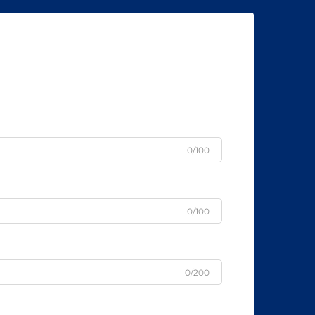
u
0/100
0/100
0/200