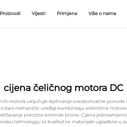
Proizvodi
Vijesti
Primjena
Više o nama
cijena čeličnog motora DC
nih motora uključuje ispitivanje sveobuhvatne ponude 
ticirani mehanički uređaji kombiniraju električne motore
ržavanje precizne kontrole brzine. Cijena jednosmjer
jersku tehnologiju te kvalitetne materijale ugrađene u s