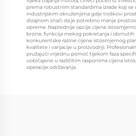
vijeka trajanja motora, čineći početnu invest
prema robustnim standardima izrade koji se 
industrijskim okruženjima gdje troškovi pro
dizajnom znači da je potrebno manje prostora 
opreme. Naprednije opcije cijene istosmjerno
brzine, funkcija mekog pokretanja i obrnutih 
konkurentske razine cijene istosmjernog plan
kvalitete i varijacije u proizvodnji. Profesi
pružajući vrijednu pomoć tijekom faza specifik
uobičajene u različitim rasponima cijena is
operacije održavanja.