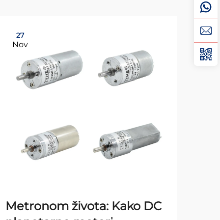
27
2
Nov
No
Metronom života: Kako DC
Pre