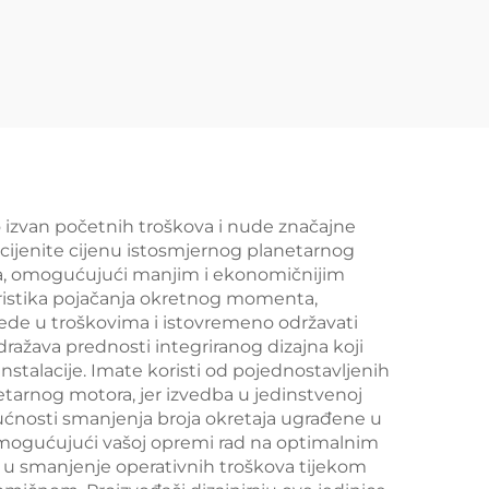
 izvan početnih troškova i nude značajne
cijenite cijenu istosmjernog planetarnog
, omogućujući manjim i ekonomičnijim
teristika pojačanja okretnog momenta,
tede u troškovima i istovremeno održavati
ražava prednosti integriranog dizajna koji
stalacije. Imate koristi od pojednostavljenih
tarnog motora, jer izvedba u jedinstvenoj
gućnosti smanjenja broja okretaja ugrađene u
 omogućujući vašoj opremi rad na optimalnim
i u smanjenje operativnih troškova tijekom