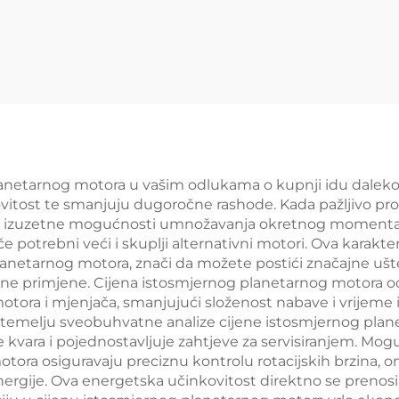
lanetarnog motora u vašim odlukama o kupnji idu daleko
vitost te smanjuju dugoročne rashode. Kada pažljivo pro
de izuzetne mogućnosti umnožavanja okretnog momenta
e potrebni veći i skuplji alternativni motori. Ova karak
lanetarnog motora, znači da možete postići značajne uš
čne primjene. Cijena istosmjernog planetarnog motora od
ra i mjenjača, smanjujući složenost nabave i vrijeme in
temelju sveobuhvatne analize cijene istosmjernog plane
 kvara i pojednostavljuje zahtjeve za servisiranjem. Mo
tora osiguravaju preciznu kontrolu rotacijskih brzina,
ergije. Ova energetska učinkovitost direktno se prenos