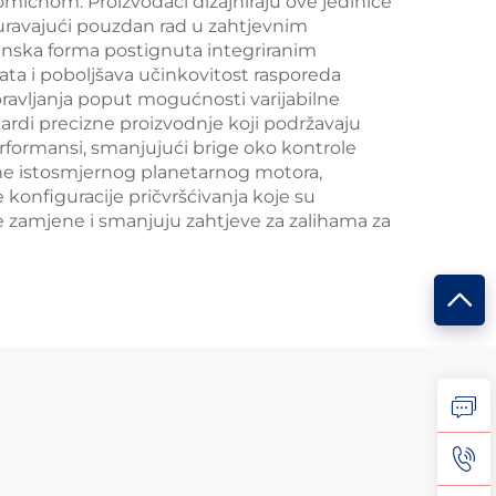
omičnom. Proizvođači dizajniraju ove jedinice
uravajući pouzdan rad u zahtjevnim
inska forma postignuta integriranim
ata i poboljšava učinkovitost rasporeda
ravljanja poput mogućnosti varijabilne
ardi precizne proizvodnje koji podržavaju
rformansi, smanjujući brige oko kontrole
jene istosmjernog planetarnog motora,
 konfiguracije pričvršćivanja koje su
 zamjene i smanjuju zahtjeve za zalihama za