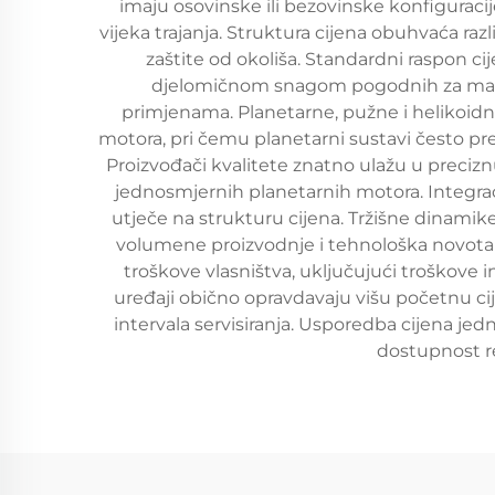
imaju osovinske ili bezovinske konfiguracij
vijeka trajanja. Struktura cijena obuhvaća ra
zaštite od okoliša. Standardni raspon c
djelomičnom snagom pogodnih za male 
primjenama. Planetarne, pužne i helikoid
motora, pri čemu planetarni sustavi često p
Proizvođači kvalitete znatno ulažu u preciznu
jednosmjernih planetarnih motora. Integraci
utječe na strukturu cijena. Tržišne dinamik
volumene proizvodnje i tehnološka novotari
troškove vlasništva, uključujući troškove 
uređaji obično opravdavaju višu početnu 
intervala servisiranja. Usporedba cijena je
dostupnost re