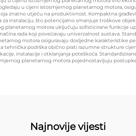
iciju u cijenu istosmjernog planetarnog motora vrlo ekon
ogledaju u cijeni istosmjernog planetarnog motora, osig
stoja znatno utječu na produktivnost. Kompaktna građev
za instalaciju, što potencijalno smanjuje troškove objek
g planetarnog motora uključuju sofisticirane funkcije up
načina rada koji povećavaju univerzalnost sustava. Stand
etarnog motora osiguravaju dosljedne karakteristike pe
onalna tehnička podrška obično prati razumne strukture ci
acije, instalacije i otklanjanja poteškoća. Standardizirane
tosmjernog planetarnog motora pojednostavljuju postupke
Najnovije vijesti