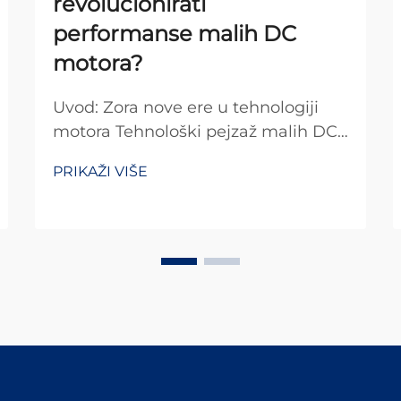
revolucionirati
performanse malih DC
motora?
Uvod: Zora nove ere u tehnologiji
motora Tehnološki pejzaž malih DC
motora nalazi se na rubu
PRIKAŽI VIŠE
transformacijske revolucije. Dok
prolazimo kroz Četvrtu industrijsku
revoluciju, nove tehnologije
spremne su...