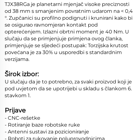
TJX38RGa je planetarni mjenjač visoke preciznosti
od 38 mm s smanjenim povratnim udarom na < 0,4
°. Zupčanici su profilno podignuti i krunirani kako bi
se osigurao ravnomjeran kontakt pod
opterećenjem. Izlazni obrtni moment je 40 Nm. U
slučaju da se primjenjuje primjena ovog članka,
primjenjuje se sljedeći postupak: Torzijska krutost
povećana je za 30% u usporedbi s standardnim
verzijama.
Širok izbor:
U slučaju da je to potrebno, za svaki proizvod koji je
pod uvjetom da se upotrijebi u skladu s člankom 6.
stavkom 1.
Prijave
- CNC-rešetke
- Rotiranje baze robotske ruke
- Antenni sustavi za pozicioniranje
- Roboti za rukovanje poluprovodnicima