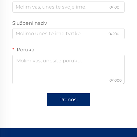
0/100
Službeni naziv
0/200
Poruka
0/1000
Prenosi