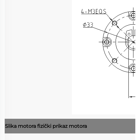
Slika motora
fizički prikaz motora