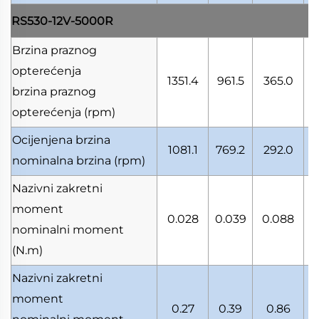
RS530-12V-5000R
Brzina praznog
opterećenja
1351.4
961.5
365.0
brzina praznog
opterećenja
(rpm)
Ocijenjena brzina
1081.1
769.2
292.0
nominalna brzina
(rpm)
Nazivni zakretni
moment
0.028
0.039
0.088
nominalni moment
(N.m)
Nazivni zakretni
moment
0.27
0.39
0.86