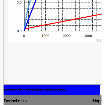
Proizvodni kombinat
ostali pribor
Dodaci
naziv
Napo