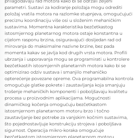
prilagođavaju rad motora kako bi se održali željeni
parametri. Sustavi za kodiranje položaja mogu odrediti
položaj vratila motora na razlomke stupnjeva, omogućujući
preciznu koordinaciju više osi u složenim mehaničkim
sustavima. Momentna karakteristika bezčetkastog
istosmjernog planetarnog motora ostaje konstantna u
cijelom rasponu brzina, osiguravajući dosljedan rad od
mirovanja do maksimalne nazivne brzine, bez pada
momenta kakav se javlja kod drugih vrsta motora. Profili
ubrzanja i usporavanja mogu se programirati u kontrolere
bezčetkastih istosmjernih planetarnih motora kako bi se
optimizirao odziv sustava i smanjilo mehaničko
opterećenje povezane opreme. Ova programabilna kontrola
omogućuje glatke pokrete i zaustavljanja koja smanjuju
trošenje mehaničkih komponenti i poboljšavaju kvalitetu
procesa u proizvodnim aplikacijama. Mogućnosti
dinamičkog kočenja omogućuju bezčetkastom
istosmjernom planetarnom motoru brzo i točno
zaustavljanje bez potrebe za vanjskim kočnim sustavima,
što pojednostavljuje konstrukciju strojeva i poboljšava
sigurnost. Operacija mikro-koraka omogućuje
bezčetkastom istosmjernom planetarnom motoru