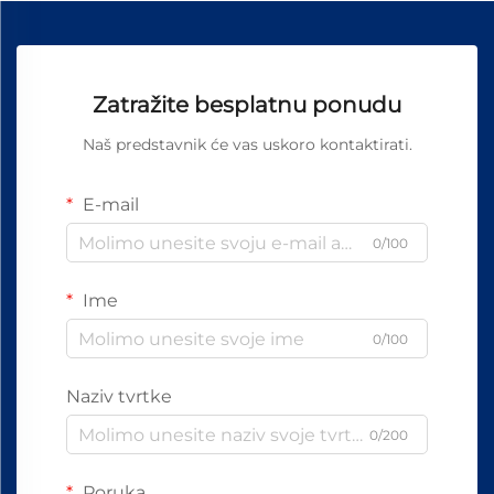
Zatražite besplatnu ponudu
Naš predstavnik će vas uskoro kontaktirati.
E-mail
0/100
Ime
0/100
Naziv tvrtke
0/200
Poruka