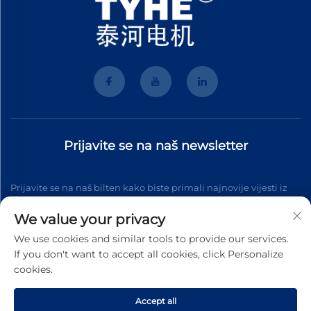
Prijavite se na naš newsletter
Prijavite se na naš bilten kako biste primali najnovije vijesti iz
industrije, ažuriranja i uvide od našeg tima.
We value your privacy
We use cookies and similar tools to provide our services.
If you don't want to accept all cookies, click Personalize
Pretplati se
cookies.
Accept all
Autorska prava © 2025 Wenzhou Tyhe Motor Co.,ltd. Sva prava