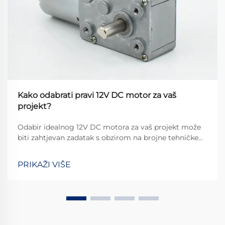
Kako odabrati pravi 12V DC motor za vaš
projekt?
Odabir idealnog 12V DC motora za vaš projekt može
biti zahtjevan zadatak s obzirom na brojne tehničke
specifikacije koje treba uzeti u obzir. Bez obzira
gradite li automatiziranog robota, prilagođeni
PRIKAŽI VIŠE
automobilski dodatak ili pametni uređaj za kuću,
pogrešan izbor može dovesti do ...