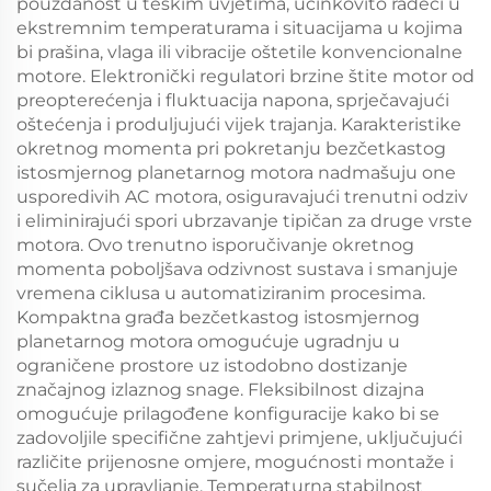
pouzdanost u teškim uvjetima, učinkovito radeći u
ekstremnim temperaturama i situacijama u kojima
bi prašina, vlaga ili vibracije oštetile konvencionalne
motore. Elektronički regulatori brzine štite motor od
preopterećenja i fluktuacija napona, sprječavajući
oštećenja i produljujući vijek trajanja. Karakteristike
okretnog momenta pri pokretanju bezčetkastog
istosmjernog planetarnog motora nadmašuju one
usporedivih AC motora, osiguravajući trenutni odziv
i eliminirajući spori ubrzavanje tipičan za druge vrste
motora. Ovo trenutno isporučivanje okretnog
momenta poboljšava odzivnost sustava i smanjuje
vremena ciklusa u automatiziranim procesima.
Kompaktna građa bezčetkastog istosmjernog
planetarnog motora omogućuje ugradnju u
ograničene prostore uz istodobno dostizanje
značajnog izlaznog snage. Fleksibilnost dizajna
omogućuje prilagođene konfiguracije kako bi se
zadovoljile specifične zahtjevi primjene, uključujući
različite prijenosne omjere, mogućnosti montaže i
sučelja za upravljanje. Temperaturna stabilnost