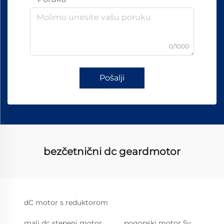
0/1000
Pošalji
bezčetnični dc geardmotor
dC motor s reduktorom
mali dc stepeni motor
pogonski motor 5v