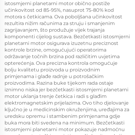
istosmjerni planetarni motor obično postiže
učinkovitost od 85-95%, nasuprot 75-80% kod
motora s četkicama. Ova poboljšana učinkovitost
rezultira nižim računima za struju i smanjenim
zagrijavanjem, što produžuje vijek trajanja
komponenti cijelog sustava. Bezčetkasti istosmjerni
planetarni motor osigurava izuzetnu preciznost
kontrole brzine, omogućujući operatorima
održavanje točnih brzina pod različitim uvjetima
opterećenja. Ova precizna kontrola omogućuje
bolju kvalitetu proizvoda u proizvodnim
primjenama i glađe radnje u potrošačkim
proizvodima. Razina buke tijekom rada ostaje
iznimno niska jer bezčetkasti istosmjerni planetarni
motor uklanja trenje četkica i radi s glađim
elektromagnetskim prijelazima. Ovo tiho djelovanje
ključno je u medicinskim okruženjima, uređajima za
uredsku opremu i stambenim primjenama gdje
buka mora biti svedena na minimum. Bezčetkasti
istosmjerni planetarni motor pokazuje nadmoćnu