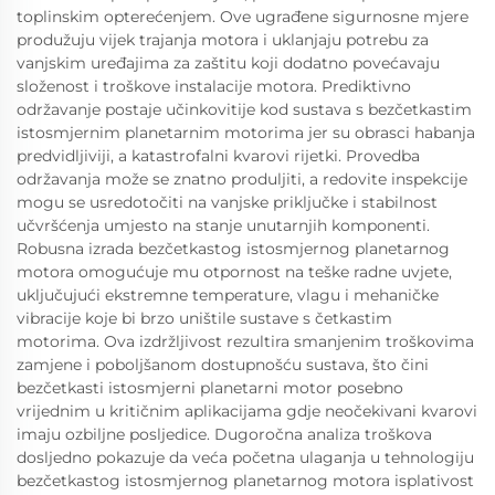
toplinskim opterećenjem. Ove ugrađene sigurnosne mjere
produžuju vijek trajanja motora i uklanjaju potrebu za
vanjskim uređajima za zaštitu koji dodatno povećavaju
složenost i troškove instalacije motora. Prediktivno
održavanje postaje učinkovitije kod sustava s bezčetkastim
istosmjernim planetarnim motorima jer su obrasci habanja
predvidljiviji, a katastrofalni kvarovi rijetki. Provedba
održavanja može se znatno produljiti, a redovite inspekcije
mogu se usredotočiti na vanjske priključke i stabilnost
učvršćenja umjesto na stanje unutarnjih komponenti.
Robusna izrada bezčetkastog istosmjernog planetarnog
motora omogućuje mu otpornost na teške radne uvjete,
uključujući ekstremne temperature, vlagu i mehaničke
vibracije koje bi brzo uništile sustave s četkastim
motorima. Ova izdržljivost rezultira smanjenim troškovima
zamjene i poboljšanom dostupnošću sustava, što čini
bezčetkasti istosmjerni planetarni motor posebno
vrijednim u kritičnim aplikacijama gdje neočekivani kvarovi
imaju ozbiljne posljedice. Dugoročna analiza troškova
dosljedno pokazuje da veća početna ulaganja u tehnologiju
bezčetkastog istosmjernog planetarnog motora isplativost