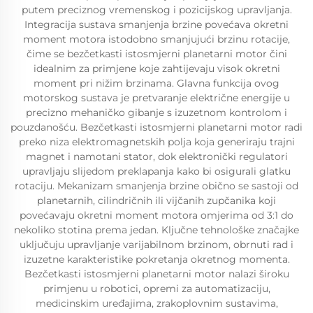
putem preciznog vremenskog i pozicijskog upravljanja.
Integracija sustava smanjenja brzine povećava okretni
moment motora istodobno smanjujući brzinu rotacije,
čime se bezčetkasti istosmjerni planetarni motor čini
idealnim za primjene koje zahtijevaju visok okretni
moment pri nižim brzinama. Glavna funkcija ovog
motorskog sustava je pretvaranje električne energije u
precizno mehaničko gibanje s izuzetnom kontrolom i
pouzdanošću. Bezčetkasti istosmjerni planetarni motor radi
preko niza elektromagnetskih polja koja generiraju trajni
magnet i namotani stator, dok elektronički regulatori
upravljaju slijedom preklapanja kako bi osigurali glatku
rotaciju. Mekanizam smanjenja brzine obično se sastoji od
planetarnih, cilindričnih ili vijčanih zupčanika koji
povećavaju okretni moment motora omjerima od 3:1 do
nekoliko stotina prema jedan. Ključne tehnološke značajke
uključuju upravljanje varijabilnom brzinom, obrnuti rad i
izuzetne karakteristike pokretanja okretnog momenta.
Bezčetkasti istosmjerni planetarni motor nalazi široku
primjenu u robotici, opremi za automatizaciju,
medicinskim uređajima, zrakoplovnim sustavima,