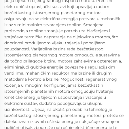
polja tijekom cijelog radnog raspona motora. Precizni
elektronički upravljački sustavi koji upravljaju radom
bezčetkastog istosmjernog planetarnog motora
osiguravaju da se električna energija pretvara u mehanički
izlaz s minimalnim stvaranjem topline. Smanjena
proizvodnja topline smanjuje potrebu za hlađenjem i
sprječava termička naprezanja na dijelovima motora, što
doprinosi produljenom vijeku trajanja i poboljšanoj
pouzdanosti. Varijabilna brzina rada bezčetkastog
istosmjernog planetarnog motora omogućuje sustavima
da točno prilagode brzinu motora zahtjevima opterećenja,
eliminirajući gubitke energije povezane s regulacijskim
ventilima, mehaničkim reduktorima brzine ili drugim
metodama kontrole brzine. Mogućnosti regenerativnog
kočenja u mnogim konfiguracijama bezčetkastih
istosmjernih planetarnih motora omogućuju hvatanje
kinetičke energije tijekom usporavanja i vraćanje u
električni sustav, dodatno poboljšavajući ukupnu
učinkovitost. Utjecaj na okoliš pri odabiru tehnologije
bezčetkastog istosmjernog planetarnog motora proteže se
daleko izvan izravnih ušteda energije i uključuje smanjeni
ugljični otisak zbog niže potrošnje električne energije te