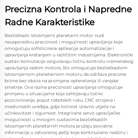
Precizna Kontrola i Napredne
Radne Karakteristike
Bezčetkasti istosmjerni planetarni motor nudi
neusporedivu preciznost i mogućnosti upravljanja koje
omogućuju sofisticirane aplikacije automatizacije i
upravljanja kretanjem u različitim industrijama. Elektronički
sustavi komutacije osiguravaju točnu kontrolu vremenskog
upravljanja radom motora, što omogućuje bezčetkastom
istosmjernom planetarnom motoru da održava precizne
brzine bez obzira na promjene opterećenja ili vanjske
smetnje. Ova razina preciznosti upravljanja omogućuje
primjenu u situacijama koje zahtijevaju točno
pozicioniranje, poput robotskih ruku, CNC strojeva i
medicinskih uređaja, gdje točnost izravno utječe na
učinkovitost i sigurnost. Integrirane servo upravljačke
mogućnosti u mnogim sustavima bezčetkastih
istosmjernih planetarnih motora pružaju povratne
informacije u zatvorenoj petlji koje kontinuirano nadziru i