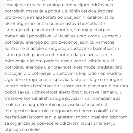
smanjenje otpada nastalog eliminacijom održavanja
potrošnih materijala poput ugljičnih četkica. Procesi
proizvodnje imaju koristi od dosljednih karakteristika
okretnog momenta i brzine sustava bezčetkastih
istosmjernih planetarnih motora, smanjujući otpad
materijala i poboljšavajući kvalitetu proizvoda, uz manju
potrošnju energije po proizvedenoj jedinici. Pametne
kontrolne značajke omogućuju sustavima bezčetkastih
istosmjernih planetarnih motora da prelaze u stanje
mirovanja tijekom perioda neaktivnosti, eliminirajući
potrošnju energije u pripravnosti koja može predstavljati
značajan dio potrošnje u sustavima koji rade neprekidno.
Ugrađene mogućnosti ispravka faktora snage u mnogim
kontrolerima bezčetkastih istosmjernih planetarnih motora
poboljšavaju učinkovitost električnog sustava i smanjuju
troškove komunalnih usluga povezanih s naknadama za
reaktivnu snagu. Kombinacija visoke učinkovitosti,
inteligentne kontrole i odgovornosti prema okolišu čini
bezčetkasti istosmjerni planetarni motor idealnim izborom
za organizacije posvećene održivom radu i smanjenju
utjecaja na okoliš.