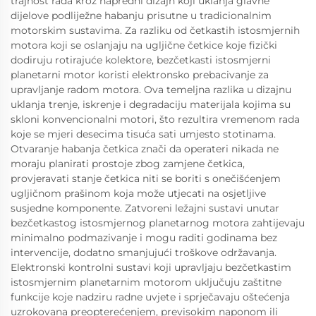
trajnost rada kroz napredni dizajn koji uklanja glavne
dijelove podliježne habanju prisutne u tradicionalnim
motorskim sustavima. Za razliku od četkastih istosmjernih
motora koji se oslanjaju na ugljične četkice koje fizički
dodiruju rotirajuće kolektore, bezčetkasti istosmjerni
planetarni motor koristi elektronsko prebacivanje za
upravljanje radom motora. Ova temeljna razlika u dizajnu
uklanja trenje, iskrenje i degradaciju materijala kojima su
skloni konvencionalni motori, što rezultira vremenom rada
koje se mjeri desecima tisuća sati umjesto stotinama.
Otvaranje habanja četkica znači da operateri nikada ne
moraju planirati prostoje zbog zamjene četkica,
provjeravati stanje četkica niti se boriti s onečišćenjem
ugljičnom prašinom koja može utjecati na osjetljive
susjedne komponente. Zatvoreni ležajni sustavi unutar
bezčetkastog istosmjernog planetarnog motora zahtijevaju
minimalno podmazivanje i mogu raditi godinama bez
intervencije, dodatno smanjujući troškove održavanja.
Elektronski kontrolni sustavi koji upravljaju bezčetkastim
istosmjernim planetarnim motorom uključuju zaštitne
funkcije koje nadziru radne uvjete i sprječavaju oštećenja
uzrokovana preopterećenjem, previsokim naponom ili