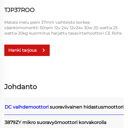
TJP37ROO
Matala melu pieni 37mm vaihteisto korkea
vääntömomentti 50rpm 12v 24v 12v24v 30w 20 wattia 25
wattia 20kg kuormitus harjattu tasavirtamoottori CE Rohs
Hanki tarjous
Johdanto
DC vaihdemoottori
suoraviivainen hidastusmoottori
3879ZY mikro suoravyömoottori korvakorolla