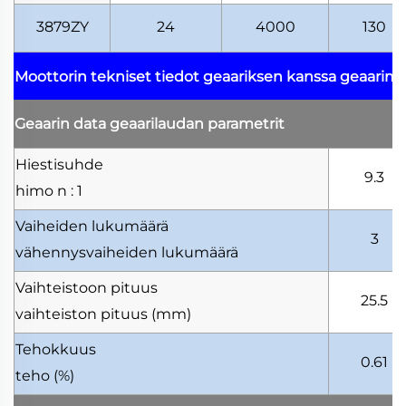
3879ZY
24
4000
130
Moottorin tekniset tiedot geaariksen kanssa
geaarimo
Geaarin data
geaarilaudan parametrit
Hiestisuhde
9.3
himo
n : 1
Vaiheiden lukumäärä
3
vähennysvaiheiden lukumäärä
Vaihteistoon pituus
25.5
vaihteiston pituus
(mm)
Tehokkuus
0.61
teho
(%)