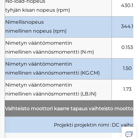
No-load-nopeus
430.1
tyhjän kisan nopeus
(rpm)
Nimellisnopeus
344.1
nimellinen nopeus
(rpm)
Nimetyn vääntömomentin
0.153
nimellinen väännösmomentti
(N·m)
Nimetyn vääntömomentin
1.50
nimellinen väännösmomentti
(KG.CM)
Nimetyn vääntömomentin
1.73
nimellinen väännösmomentti
(LB.IN)
Vaihteisto moottori kaarre tapaus
vaihteisto moottori
Projekti
projektin nimi
:
DC vaihde