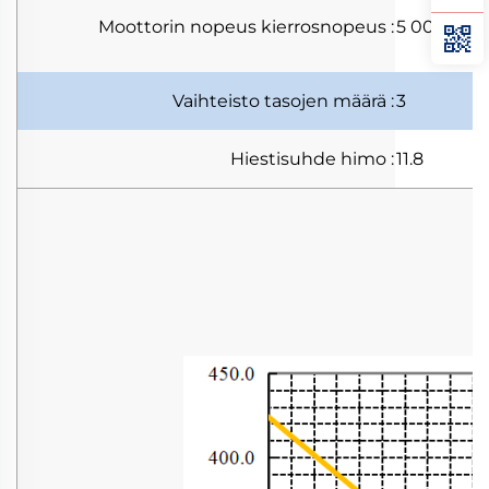
Moottorin nopeus
kierrosnopeus
:
5 000 kier
Vaihteisto
tasojen määrä
:
3
Hiestisuhde
himo
:
11.8