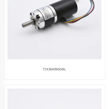
TJX36R3650BL