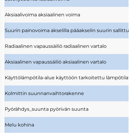
Aksiaalivoima
aksiaalinen voima
Suurin painovoima akselilla
pääakselin suurin sallittu
Radiaalinen vapaussäiliö
radiaalinen vartalo
Aksiaalinen vapaussäiliö
aksiaalinen vartalo
Käyttölämpötila-alue
käyttöön tarkoitettu lämpötilavä
Kolmittin
suunnanvaihtorakenne
Pyörähdys_suunta
pyörivän suunta
Melu
kohina