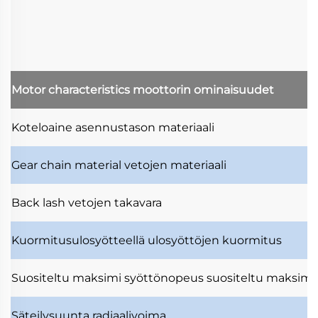
Motor characteristics
moottorin ominaisuudet
Koteloaine
asennustason materiaali
Gear chain material
vetojen materiaali
Back lash
vetojen takavara
Kuormitusulosyötteellä
ulosyöttöjen kuormitus
Suositeltu maksimi syöttönopeus
suositeltu maksimi
Säteilysuunta
radiaalivoima