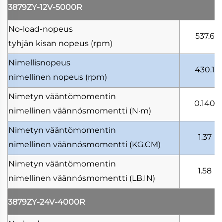
3879ZY-12V-5000R
No-load-nopeus
537.6
tyhjän kisan nopeus
(rpm)
Nimellisnopeus
430.1
nimellinen nopeus
(rpm)
Nimetyn vääntömomentin
0.140
nimellinen väännösmomentti
(N·m)
Nimetyn vääntömomentin
1.37
nimellinen väännösmomentti
(KG.CM)
Nimetyn vääntömomentin
1.58
nimellinen väännösmomentti
(LB.IN)
3879ZY-24V-4000R