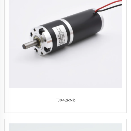
TJX42RNb