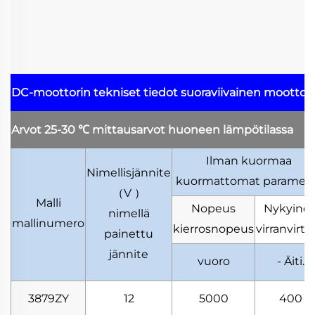
DC-moottorin tekniset tiedot
suoraviivainen moottor
Arvot 25-30
℃
mittausarvot huoneen lämpötilassa
Ilman kuormaa
Nimellisjännite
kuormattomat parametr
（
V
）
Malli
Nopeus
Nykyine
nimellä
mallinumero
kierrosnopeus
virranvirta
painettu
jännite
vuoro
- Äiti.
3879ZY
12
5000
400