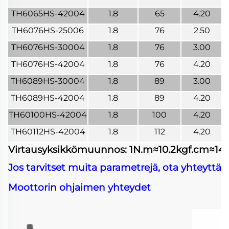
TH6065HS-42004
1.8
65
4.20
TH6076HS-25006
1.8
76
2.50
TH6076HS-30004
1.8
76
3.00
TH6076HS-42004
1.8
76
4.20
TH6089HS-30004
1.8
89
3.00
TH6089HS-42004
1.8
89
4.20
TH60100HS-42004
1.8
100
4.20
TH60112HS-42004
1.8
112
4.20
Virtausyksikkömuunnos: 1N.m≈10.2kgf.cm≈141.6
Jos tarvitset muita parametrejä, ota yhteyttä 
Moottorin ohjaimen yhteydet