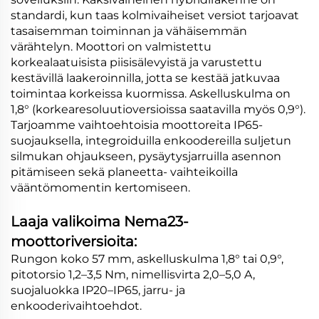
standardi, kun taas kolmivaiheiset versiot tarjoavat
tasaisemman toiminnan ja vähäisemmän
värähtelyn. Moottori on valmistettu
korkealaatuisista piisisälevyistä ja varustettu
kestävillä laakeroinnilla, jotta se kestää jatkuvaa
toimintaa korkeissa kuormissa. Askelluskulma on
1,8° (korkearesoluutioversioissa saatavilla myös 0,9°).
Tarjoamme vaihtoehtoisia moottoreita IP65-
suojauksella, integroiduilla enkoodereilla suljetun
silmukan ohjaukseen, pysäytysjarruilla asennon
pitämiseen sekä planeetta- vaihteikoilla
vääntömomentin kertomiseen.
Laaja valikoima Nema23-
moottoriversioita:
Rungon koko 57 mm, askelluskulma 1,8° tai 0,9°,
pitotorsio 1,2–3,5 Nm, nimellisvirta 2,0–5,0 A,
suojaluokka IP20–IP65, jarru- ja
enkooderivaihtoehdot.