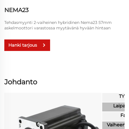
NEMA23
Tehdasmyynti 2-vaiheinen hybridinen Nema23 57mm
askelmoottori varastossa myytävänä hyvään hintaan
Hanki tarjous
Johdanto
TYY
Laipan
Faa
Vaiheen 