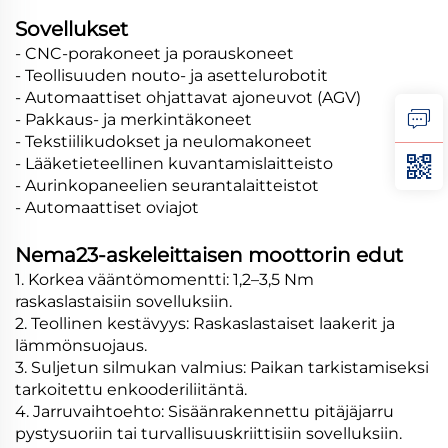
Sovellukset
- CNC-porakoneet ja porauskoneet
- Teollisuuden nouto- ja asettelurobotit
- Automaattiset ohjattavat ajoneuvot (AGV)
- Pakkaus- ja merkintäkoneet
- Tekstiilikudokset ja neulomakoneet
- Lääketieteellinen kuvantamislaitteisto
- Aurinkopaneelien seurantalaitteistot
- Automaattiset oviajot
Nema23-askeleittaisen moottorin edut
1. Korkea vääntömomentti: 1,2–3,5 Nm
raskaslastaisiin sovelluksiin.
2. Teollinen kestävyys: Raskaslastaiset laakerit ja
lämmönsuojaus.
3. Suljetun silmukan valmius: Paikan tarkistamiseksi
tarkoitettu enkooderiliitäntä.
4. Jarruvaihtoehto: Sisäänrakennettu pitäjäjarru
pystysuoriin tai turvallisuuskriittisiin sovelluksiin.