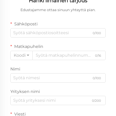
Hanki ilmainen tarjous
Edustajamme ottaa sinuun yhteyttä pian.
Sähköposti
0/100
Matkapuhelin
Koodi
0/16
Nimi
0/100
Yrityksen nimi
0/200
Viesti