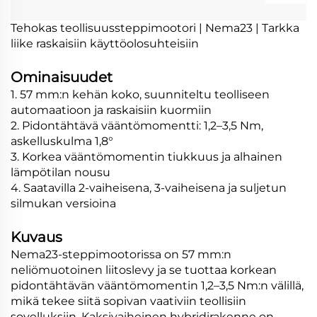
Tehokas teollisuussteppimootori | Nema23 | Tarkka
liike raskaisiin käyttöolosuhteisiin
Ominaisuudet
1. 57 mm:n kehän koko, suunniteltu teolliseen
automaatioon ja raskaisiin kuormiin
2. Pidontähtävä vääntömomentti: 1,2–3,5 Nm,
askelluskulma 1,8°
3. Korkea vääntömomentin tiukkuus ja alhainen
lämpötilan nousu
4. Saatavilla 2-vaiheisena, 3-vaiheisena ja suljetun
silmukan versioina
Kuvaus
Nema23-steppimootorissa on 57 mm:n
neliömuotoinen liitoslevy ja se tuottaa korkean
pidontähtävän vääntömomentin 1,2–3,5 Nm:n välillä,
mikä tekee siitä sopivan vaativiin teollisiin
sovelluksiin. Kaksivaiheinen hybridirakenne on