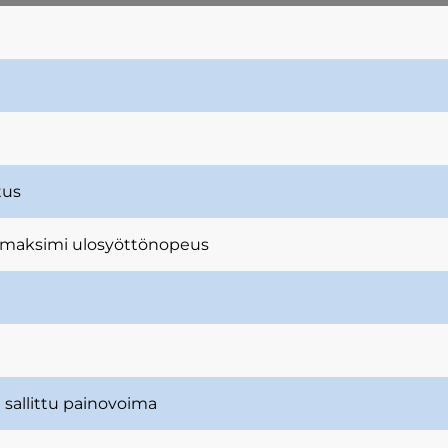
tus
u maksimi ulosyöttönopeus
 sallittu painovoima