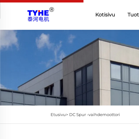
Kotisivu
Tuot
Etusivu>
DC Spur -vaihdemoottori