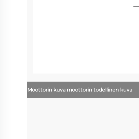
Moottorin kuva
moottorin todellinen kuva