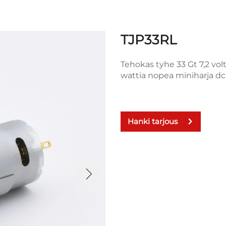
TJP33RL
Tehokas tyhe 33 Gt 7,2 vol
wattia nopea miniharja dc
Hanki tarjous