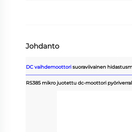
Johdanto
DC vaihdemoottori
suoraviivainen hidastusm
RS385 mikro juotettu dc-moottori pyöriverral