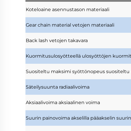
Koteloaine
asennustason materiaali
Gear chain material
vetojen materiaali
Back lash
vetojen takavara
Kuormitusulosyötteellä
ulosyöttöjen kuormi
Suositeltu maksimi syöttönopeus
suositelt
Säteilysuunta
radiaalivoima
Aksiaalivoima
aksiaalinen voima
Suurin painovoima akselilla
pääakselin suurin