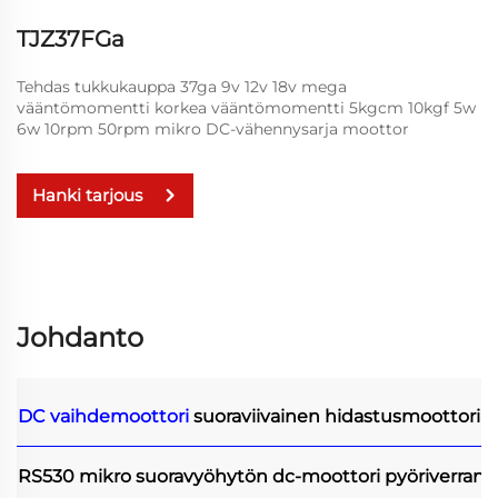
TJZ37FGa
Tehdas tukkukauppa 37ga 9v 12v 18v mega
vääntömomentti korkea vääntömomentti 5kgcm 10kgf 5w
6w 10rpm 50rpm mikro DC-vähennysarja moottor
Hanki tarjous
Johdanto
DC vaihdemoottori
suoraviivainen hidastusmoottori
RS530 mikro suoravyöhytön dc-moottori pyöriverran 