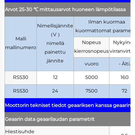
Arvot 25-30
℃
mittausarvot huoneen lämpötilassa
Ilman kuormaa
Nimellisjännite
kuormattomat parametr
（
V
）
Malli
Nopeus
Nykyine
nimellä
mallinumero
kierrosnopeus
virranvirta
painettu
jännite
vuoro
- Äiti.
RS530
12
5000
160
RS530
24
7500
72
Moottorin tekniset tiedot geaariksen kanssa
geaarimo
Geaarin data
geaarilaudan parametrit
Hiestisuhde