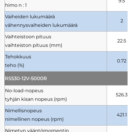
9.5
himo
n : 1
Vaiheiden lukumäärä
2
vähennysvaiheiden lukumäärä
Vaihteistoon pituus
22.5
vaihteiston pituus
(mm)
Tehokkuus
0.72
teho
(%)
RS530-12V-5000R
No-load-nopeus
526.3
tyhjän kisan nopeus
(rpm)
Nimellisnopeus
421.1
nimellinen nopeus
(rpm)
Nimetyn vääntömomentin