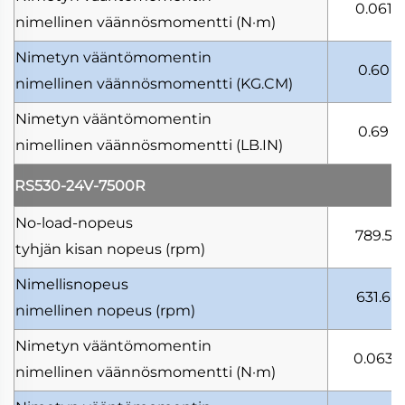
0.061
nimellinen väännösmomentti
(N·m)
Nimetyn vääntömomentin
0.60
nimellinen väännösmomentti
(KG.CM)
Nimetyn vääntömomentin
0.69
nimellinen väännösmomentti
(LB.IN)
RS530-24V-7500R
No-load-nopeus
789.5
tyhjän kisan nopeus
(rpm)
Nimellisnopeus
631.6
nimellinen nopeus
(rpm)
Nimetyn vääntömomentin
0.063
nimellinen väännösmomentti
(N·m)