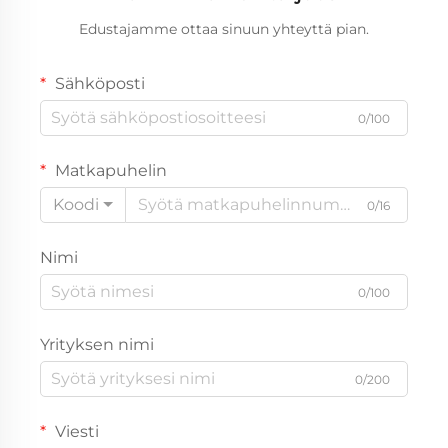
Edustajamme ottaa sinuun yhteyttä pian.
Sähköposti
0/100
Matkapuhelin
Koodi
0/16
Nimi
0/100
Yrityksen nimi
0/200
Viesti