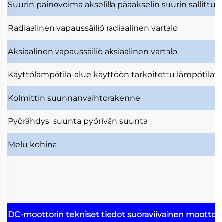
Suurin painovoima akselilla
pääakselin suurin sallittu
Radiaalinen vapaussäiliö
radiaalinen vartalo
Aksiaalinen vapaussäiliö
aksiaalinen vartalo
Käyttölämpötila-alue
käyttöön tarkoitettu lämpötilavä
Kolmittin
suunnanvaihtorakenne
Pyörähdys_suunta
pyörivän suunta
Melu
kohina
DC-moottorin tekniset tiedot
suoraviivainen moottor