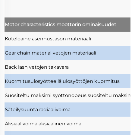
Motor characteristics
moottorin ominaisuudet
Koteloaine
asennustason materiaali
Gear chain material
vetojen materiaali
Back lash
vetojen takavara
Kuormitusulosyötteellä
ulosyöttöjen kuormitus
Suositeltu maksimi syöttönopeus
suositeltu maksimi
Säteilysuunta
radiaalivoima
Aksiaalivoima
aksiaalinen voima