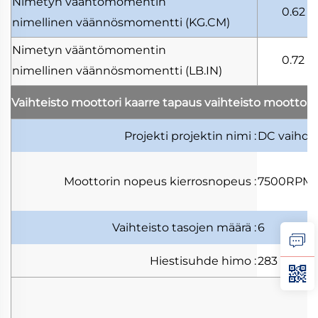
Nimetyn vääntömomentin
0.62
nimellinen väännösmomentti
(KG.CM)
Nimetyn vääntömomentin
0.72
nimellinen väännösmomentti
(LB.IN)
Vaihteisto moottori kaarre tapaus
vaihteisto moottori
Projekti
projektin nimi
:
DC vaihde
Moottorin nopeus
kierrosnopeus
:
7500RPM
Vaihteisto
tasojen määrä
:
6
Hiestisuhde
himo
:
283