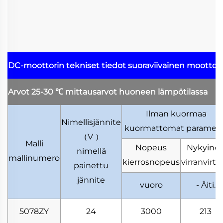
DC-moottorin tekniset tiedot
suoraviivainen moottor
Arvot 25-30
℃
mittausarvot huoneen lämpötilassa
Ilman kuormaa
Nimellisjännite
kuormattomat parametr
（
V
）
Malli
Nopeus
Nykyine
nimellä
mallinumero
kierrosnopeus
virranvirta
painettu
jännite
vuoro
- Äiti.
5078ZY
24
3000
213