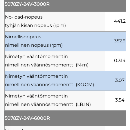
5078ZY-24V-3000R
No-load-nopeus
441.2
tyhjän kisan nopeus
(rpm)
Nimellisnopeus
352.9
nimellinen nopeus
(rpm)
Nimetyn vääntömomentin
0.314
nimellinen väännösmomentti
(N·m)
Nimetyn vääntömomentin
3.07
nimellinen väännösmomentti
(KG.CM)
Nimetyn vääntömomentin
3.54
nimellinen väännösmomentti
(LB.IN)
5078ZY-24V-6000R