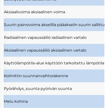
Aksiaalivoima
aksiaalinen voima
Suurin painovoima akselilla
pääakselin suurin sallittu
Radiaalinen vapaussäiliö
radiaalinen vartalo
Aksiaalinen vapaussäiliö
aksiaalinen vartalo
Käyttölämpötila-alue
käyttöön tarkoitettu lämpötilavä
Kolmittin
suunnanvaihtorakenne
Pyörähdys_suunta
pyörivän suunta
Melu
kohina