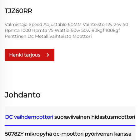
TJZ60RR
Valmistaja Speed Adjustable 60MM Vaihteisto 12v 24v 50
Rpmta 1000 Rpmta 75 Wattia 60w 50w 80kgf 100kgf
Penttinen Dc Metallivaihteisto Moottori
Hanki tarjous
Johdanto
DC vaihdemoottori
suoraviivainen hidastusmoottori
5078ZY mikropyhä dc-moottori pyöriverran kanssa