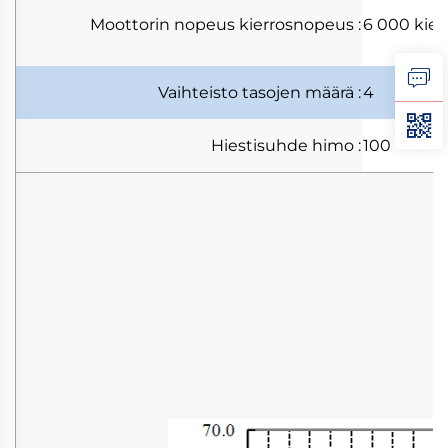
Moottorin nopeus
kierrosnopeus
:
6 000 kier
Vaihteisto
tasojen määrä
:
4
Hiestisuhde
himo
:
100