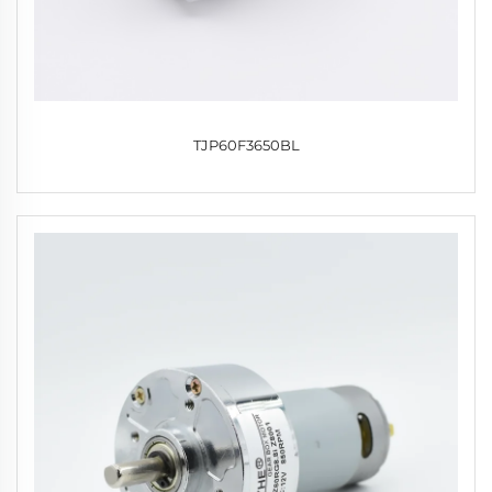
TJP60F3650BL