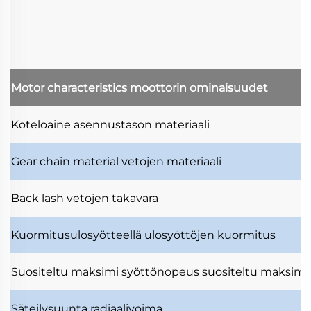
Motor characteristics
moottorin ominaisuudet
Koteloaine
asennustason materiaali
Gear chain material
vetojen materiaali
Back lash
vetojen takavara
Kuormitusulosyötteellä
ulosyöttöjen kuormitus
Suositeltu maksimi syöttönopeus
suositeltu maksimi
Säteilysuunta
radiaalivoima