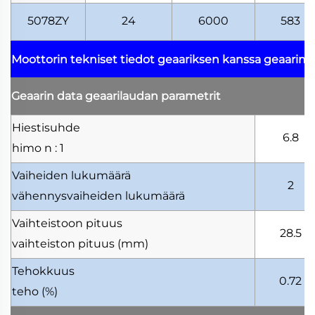
5078ZY
24
6000
583
Moottorin tekniset tiedot geaariksen kanssa
geaarimo
Geaarin data
geaarilaudan parametrit
Hiestisuhde
6.8
himo
n : 1
Vaiheiden lukumäärä
2
vähennysvaiheiden lukumäärä
Vaihteistoon pituus
28.5
vaihteiston pituus
(mm)
Tehokkuus
0.72
teho
(%)