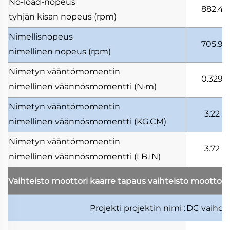
No-load-nopeus
882.4
tyhjän kisan nopeus
(rpm)
Nimellisnopeus
705.9
nimellinen nopeus
(rpm)
Nimetyn vääntömomentin
0.329
nimellinen väännösmomentti
(N·m)
Nimetyn vääntömomentin
3.22
nimellinen väännösmomentti
(KG.CM)
Nimetyn vääntömomentin
3.72
nimellinen väännösmomentti
(LB.IN)
Vaihteisto moottori kaarre tapaus
vaihteisto moottori
Projekti
projektin nimi
:
DC vaihde