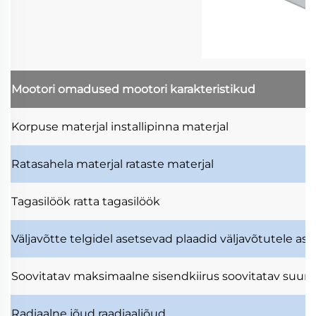
Mootori omadused
mootori karakteristikud
Korpuse materjal
installipinna materjal
Ratasahela materjal
rataste materjal
Tagasilöök
ratta tagasilöök
Väljavõtte telgidel asetsevad plaadid
väljavõtutele as
Soovitatav maksimaalne sisendkiirus
soovitatav suuri
Radiaalne jõud
raadiaaljõud