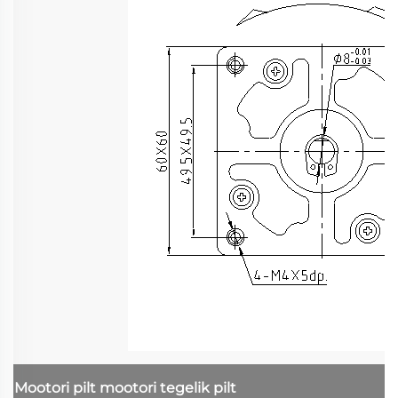
Mootori pilt
mootori tegelik pilt