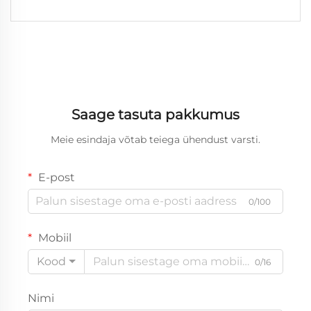
Saage tasuta pakkumus
Meie esindaja võtab teiega ühendust varsti.
E-post
0/100
Mobiil
Kood
0/16
Nimi