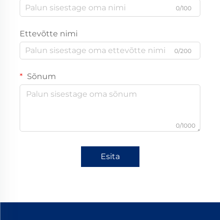
0/100
Ettevõtte nimi
0/200
Sõnum
0/1000
Esita