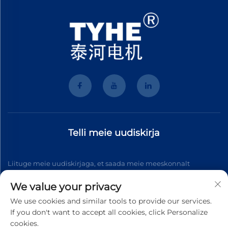
Telli meie uudiskirja
Liituge meie uudiskirjaga, et saada meie meeskonnalt
uusimaid valdkonnauudiseid, värskendusi ja teadmisi.
We value your privacy
We use cookies and similar tools to provide our services.
If you don't want to accept all cookies, click Personalize
Telli
cookies.