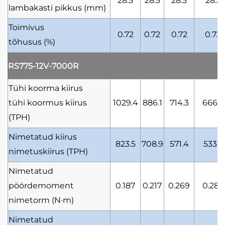
28.5
28.5
28.5
28.5
lambakasti pikkus
(mm)
Toimivus
0.72
0.72
0.72
0.72
tõhusus
(%)
RS775-12V-7000R
Tühi koorma kiirus
tühi koormus kiirus
1029.4
886.1
714.3
666.7
(TPH)
Nimetatud kiirus
823.5
708.9
571.4
533.3
nimetuskiirus
(TPH)
Nimetatud
pöördemoment
0.187
0.217
0.269
0.288
nimetorm
(N·m)
Nimetatud