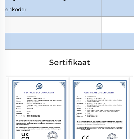
5
enkoder
Sertifikaat