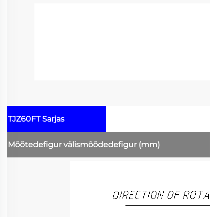
TJZ60FT Sarjas
Mõõtedefigur
välismõõdedefigur
(mm)