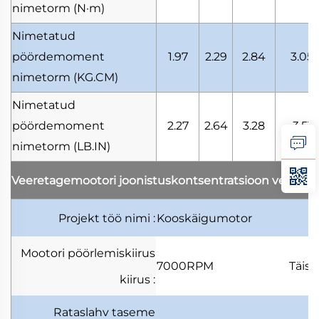
nimetorm
(N·m)
Nimetatud
pöördemoment
1.97
2.29
2.84
3.05
nimetorm
(KG.CM)
Nimetatud
pöördemoment
2.27
2.64
3.28
3.51
nimetorm
(LB.IN)
Veeretagemootori joonistuskontsentratsioon
veereta
Projekt
töö nimi
:
Kooskäigumotor
Mootori pöörlemiskiirus
7000RPM
Täis
kiirus
:
Rataslahv
taseme