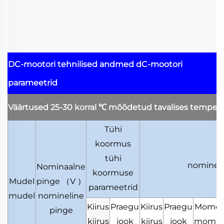
DC-mootori tehnilised andmed
dC-mootori
parameetrid
Väärtused 25-30 korral
℃
mõõdetud tavalises tempera
Tühi
koormus
N
tühi
nomineli
Nominaalne
koormuse
Mudel
pinge
（
V
）
parameetrid
mudel
nomineline
Kiirus
Praegu
Kiirus
Praegu
Momen
pinge
kiirus
jook
kiirus
jook
momen