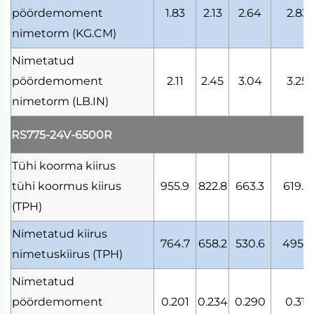
pöördemoment
1.83
2.13
2.64
2.83
nimetorm
(KG.CM)
Nimetatud
pöördemoment
2.11
2.45
3.04
3.25
nimetorm
(LB.IN)
RS775-24V-6500R
Tühi koorma kiirus
tühi koormus kiirus
955.9
822.8
663.3
619.0
(TPH)
Nimetatud kiirus
764.7
658.2
530.6
495.2
nimetuskiirus
(TPH)
Nimetatud
pöördemoment
0.201
0.234
0.290
0.311