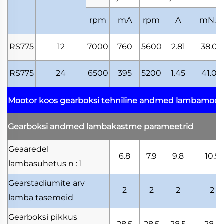
rpm
mA
rpm
A
mN.
RS775
12
7000
760
5600
2.81
38.00
RS775
24
6500
395
5200
1.45
41.00
Mootor koos gearboksi tehniline andmed
lambamooto
Gearboksi andmed
lambakastme parameetrid
Geaaredel
6.8
7.9
9.8
10.5
lambasuhetus
n : 1
Gearstadiumite arv
2
2
2
2
lamba tasemeid
Gearboksi pikkus