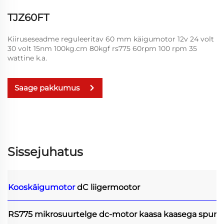
TJZ60FT
Kiiruseseadme reguleeritav 60 mm käigumotor 12v 24 volt
30 volt 15nm 100kg.cm 80kgf rs775 60rpm 100 rpm 35
wattine k.a.
Saage pakkumus
Sissejuhatus
Kooskäigumotor
dC liigermootor
RS775 mikrosuurtelge dc-motor kaasa kaasega spur k