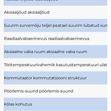
Aksiaaljõud
aksiaaljõud
Suurim survemõju teljel
peatael suurim lubatud surut
Raadiaalvabaerinevus
raadiaalvabaerinevus
Aksiaalne vaba ruum
aksiaalne vaba ruum
Töötemperatuurivahemik
kasutustemperatuuri ulatu
Kommutaator
kommutatsiooni struktuur
Pöörlemis-suund
pöörlemis-suund
Kõlas
kohutus