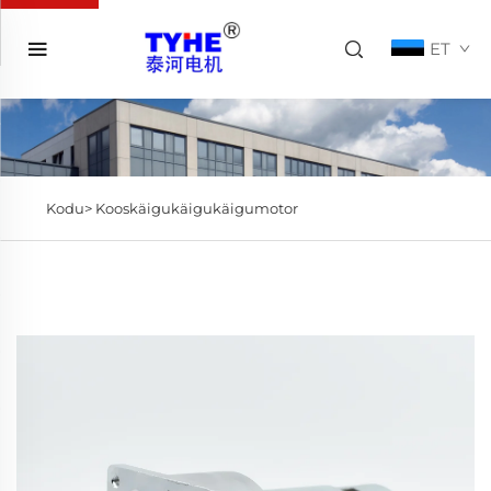
ET
Kodu>
Kooskäigukäigukäigumotor