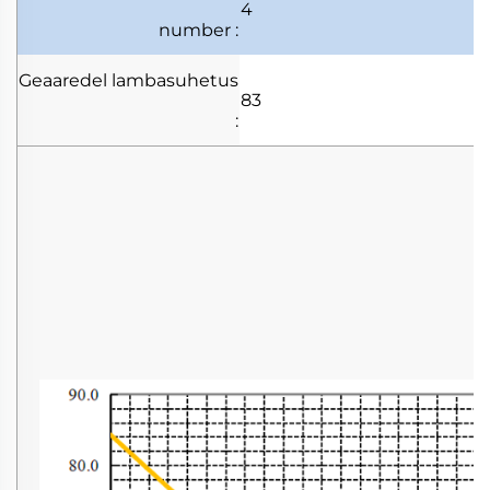
4
number
:
Geaaredel
lambasuhetus
83
: