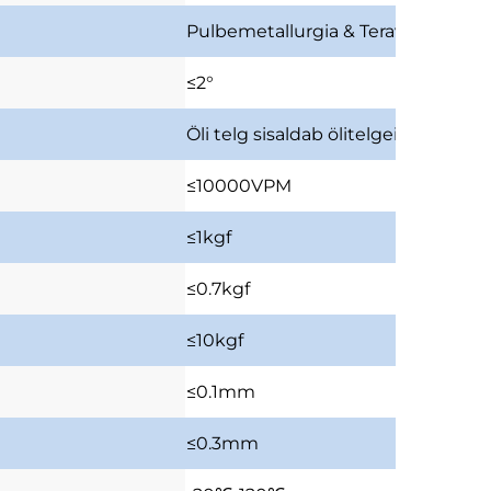
Pulbemetallurgia & Terav
pulbemet
≤2°
Öli telg
sisaldab ölitelgeid
≤10000VPM
≤1kgf
≤0.7kgf
≤10kgf
≤0.1mm
≤0.3mm