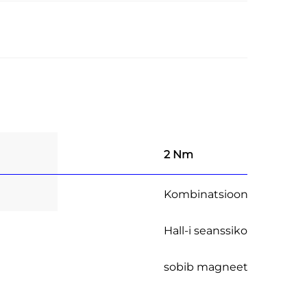
2 Nm
20 Watti
Kombinatsiooniga
Hall-i seanssikooder
sobib magneetkooderiga