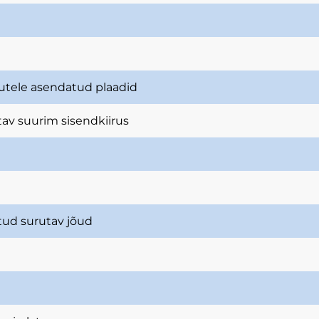
tutele asendatud plaadid
tav suurim sisendkiirus
tud surutav jõud