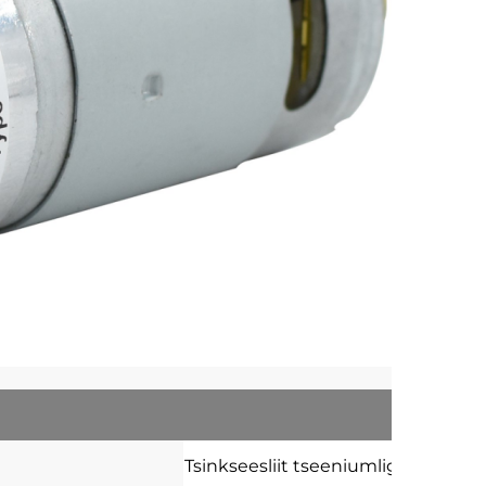
Tsinkseesliit
tseeniumligas