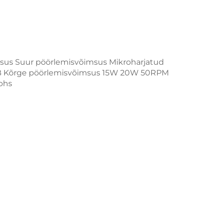
msus Suur pöörlemisvõimsus Mikroharjatud
GB Kõrge pöörlemisvõimsus 15W 20W 50RPM
ohs