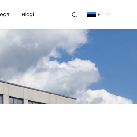
eega
Blogi
ET