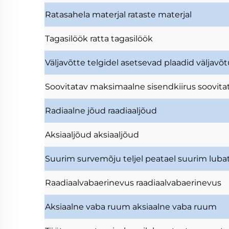
Ratasahela materjal
rataste materjal
Tagasilöök
ratta tagasilöök
Väljavõtte telgidel asetsevad plaadid
väljavõ
Soovitatav maksimaalne sisendkiirus
soovita
Radiaalne jõud
raadiaaljõud
Aksiaaljõud
aksiaaljõud
Suurim survemõju teljel
peatael suurim luba
Raadiaalvabaerinevus
raadiaalvabaerinevus
Aksiaalne vaba ruum
aksiaalne vaba ruum