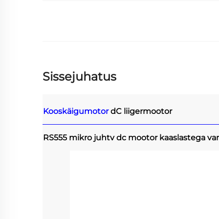
Sissejuhatus
Kooskäigumotor
dC liigermootor
RS555 mikro juhtv dc mootor kaaslastega va