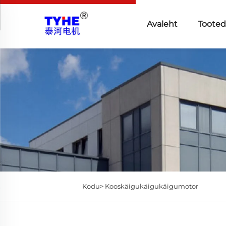
Avaleht
Toote
Kodu>
Kooskäigukäigukäigumotor