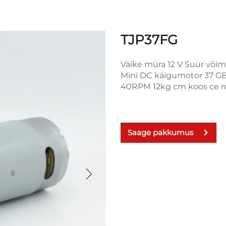
TJP37FG
Väike müra 12 V Suur või
Mini DC käigumotor 37 
40RPM 12kg cm koos ce r
Saage pakkumus