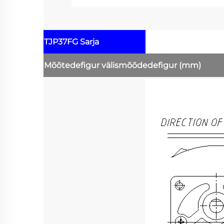
TJP37FG Sarja
Mõõtedefigur
välismõõdedefigur
(mm)