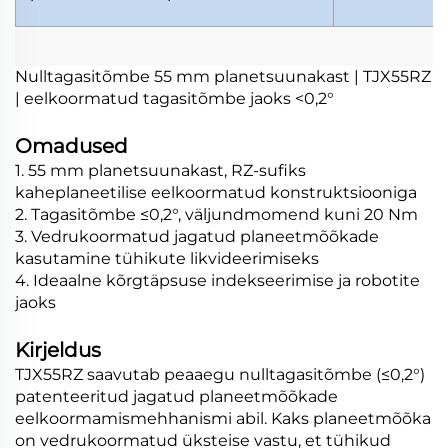
Nulltagasitõmbe 55 mm planetsuunakast | TJX55RZ
| eelkoormatud tagasitõmbe jaoks <0,2°
Omadused
1. 55 mm planetsuunakast, RZ-sufiks
kaheplaneetilise eelkoormatud konstruktsiooniga
2. Tagasitõmbe ≤0,2°, väljundmomend kuni 20 Nm
3. Vedrukoormatud jagatud planeetmõõkade
kasutamine tühikute likvideerimiseks
4. Ideaalne kõrgtäpsuse indekseerimise ja robotite
jaoks
Kirjeldus
TJX55RZ saavutab peaaegu nulltagasitõmbe (≤0,2°)
patenteeritud jagatud planeetmõõkade
eelkoormamismehhanismi abil. Kaks planeetmõõka
on vedrukoormatud üksteise vastu, et tühikud