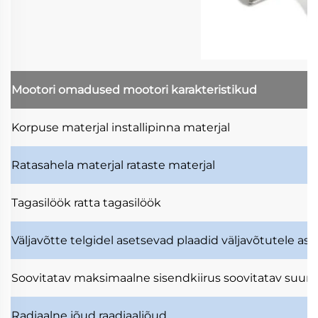
Mootori omadused
mootori karakteristikud
Korpuse materjal
installipinna materjal
Ratasahela materjal
rataste materjal
Tagasilöök
ratta tagasilöök
Väljavõtte telgidel asetsevad plaadid
väljavõtutele as
Soovitatav maksimaalne sisendkiirus
soovitatav suuri
Radiaalne jõud
raadiaaljõud