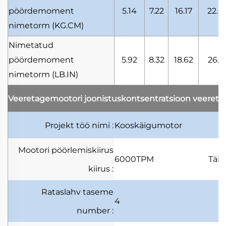
pöördemoment
5.14
7.22
16.17
22.6
nimetorm
(KG.CM)
Nimetatud
pöördemoment
5.92
8.32
18.62
26.1
nimetorm
(LB.IN)
Veeretagemootori joonistuskontsentratsioon
veereta
Projekt
töö nimi
:
Kooskäigumotor
Mootori pöörlemiskiirus
6000TPM
Täi
kiirus
:
Rataslahv
taseme
4
number
: