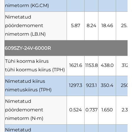
nimetorm
(KG.CM)
Nimetatud
pöördemoment
5.87
8.24
18.46
25.8
nimetorm
(LB.IN)
6095ZY-24V-6000R
Tühi koorma kiirus
1621.6
1153.8
438.0
312.
tühi koormus kiirus
(TPH)
Nimetatud kiirus
1297.3
923.1
350.4
250.
nimetuskiirus
(TPH)
Nimetatud
pöördemoment
0.524
0.737
1.650
2.31
nimetorm
(N·m)
Nimetatud