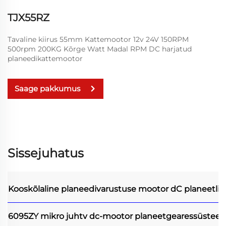
TJX55RZ
Tavaline kiirus 55mm Kattemootor 12v 24V 150RPM
500rpm 200KG Kõrge Watt Madal RPM DC harjatud
planeedikattemootor
Saage pakkumus
Sissejuhatus
Kooskõlaline planeedivarustuse mootor
dC planeetli
6095ZY mikro juhtv dc-mootor planeetgearessüstee