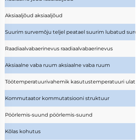
Aksiaaljõud
aksiaaljõud
Suurim survemõju teljel
peatael suurim lubatud surut
Raadiaalvabaerinevus
raadiaalvabaerinevus
Aksiaalne vaba ruum
aksiaalne vaba ruum
Töötemperatuurivahemik
kasutustemperatuuri ulatu
Kommutaator
kommutatsiooni struktuur
Pöörlemis-suund
pöörlemis-suund
Kõlas
kohutus