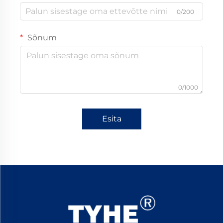
0/200
Sõnum
0/1000
Esita