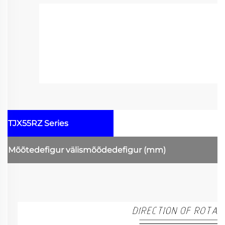
TJX55RZ Series
Mõõtedefigur
välismõõdedefigur
(mm)