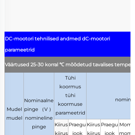
DC-mootori tehnilised andmed
dC-mootori
parameetrid
Väärtused 25-30 korral
℃
mõõdetud tavalises tempera
Tühi
koormus
tühi
nominel
Nominaalne
koormuse
Mudel
pinge
（
V
）
parameetrid
mudel
nomineline
Kiirus
Praegu
Kiirus
Praegu
Mome
pinge
kiirus
jook
kiirus
jook
mome