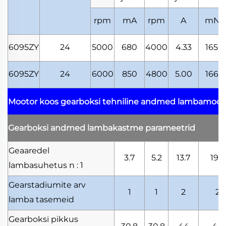
rpm
mA
rpm
A
mN.
6095ZY
24
5000
680
4000
4.33
165.2
6095ZY
24
6000
850
4800
5.00
166.6
Mootor koos gearboksi tehniline andmed
lambamooto
Gearboksi andmed
lambakastme parameetrid
Geaaredel
3.7
5.2
13.7
19.2
lambasuhetus
n : 1
Gearstadiumite arv
1
1
2
2
lamba tasemeid
Gearboksi pikkus