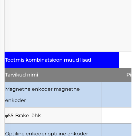
Tootmis kombinatsioon
muud lisad
Tarvikud
nimi
Pin
Magnetne enkoder
magnetne
5
enkoder
φ55-Brake
lõhk
1
Optiline enkoder
optiline enkoder
5