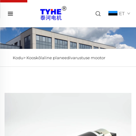
ET
Kodu>
Kooskõlaline planeedivarustuse mootor