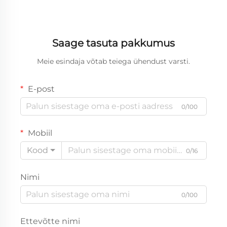
Saage tasuta pakkumus
Meie esindaja võtab teiega ühendust varsti.
E-post
0/100
Mobiil
Kood
0/16
Nimi
0/100
Ettevõtte nimi