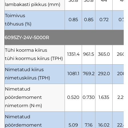
30.8
30.8
44
44
lambakasti pikkus
(mm)
Toimivus
0.85
0.85
0.72
0.72
tõhusus
(%)
6095ZY-24V-5000R
Tühi koorma kiirus
1351.4
961.5
365.0
260.
tühi koormus kiirus
(TPH)
Nimetatud kiirus
1081.1
769.2
292.0
208.
nimetuskiirus
(TPH)
Nimetatud
pöördemoment
0.520
0.730
1.635
2.29
nimetorm
(N·m)
Nimetatud
pöördemoment
5.09
7.16
16.02
22.4