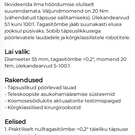
likvideerida ilma hõõrdumise oluliselt
suurendamata. Väljundmomend on 20 Nm
(vähendatud täpsuse säilitamiseks). Ülekandearvud
5:1 kuni 100:1. Tagasitõmbe jääb suunakasti eluea
jooksul püsivaks. Sobib täpsuslikkusega
pöörlevatele laudadele ja kõrgklassilistele robotitele.
Lai valik:
Diameeter 55 mm, tagasitõmbe <0,2°, momend 20
Nm, ülekandearvud 5–100:1.
Rakendused
- Täpsuslikud pöörlevad lauad
- Teleskoopide asukohamääramise süsteemid
- Kosmosesõidukite aktuaatorite testimispaigad
- Kõrgklassilised kirurgiroobotid
Eelised
1. Praktiliselt nulltagasitõmbe: <0,2° täieliku täpsuse