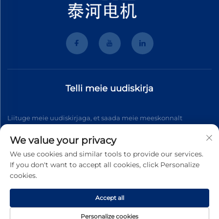
Telli meie uudiskirja
Liituge meie uudiskirjaga, et saada meie meeskonnalt
uusimaid valdkonnauudiseid, värskendusi ja teadmisi.
We value your privacy
We use cookies and similar tools to provide our services.
If you don't want to accept all cookies, click Personalize
Telli
cookies.
Accept all
Autoriõigus © 2026 Wenzhou Tyhe Motor Co.,ltd. Kõik õigused
kaitstud
Privaatsuse politika
Personalize cookies