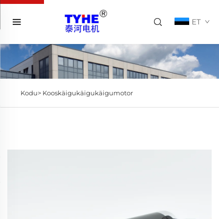
ET
Kodu>
Kooskäigukäigukäigumotor