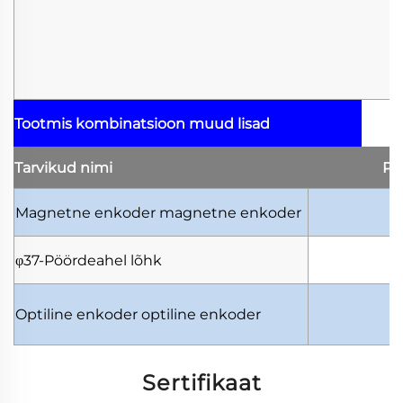
Tootmis kombinatsioon
muud lisad
Tarvikud
nimi
Pi
Magnetne enkoder
magnetne enkoder
φ37-Pöördeahel
lõhk
Optiline enkoder
optiline enkoder
Sertifikaat