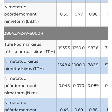
Nimetatud
pöördemoment
0.50
0.77
0.98
1.1
nimetorm
(LB.IN)
3864ZY-24V-6000R
Tühi koorma kiirus
1935.5
1250.0
983.6
722
tühi koormus kiirus
(TPH)
Nimetatud kiirus
1548.4
1000.0
786.9
578
nimetuskiirus
(TPH)
Nimetatud
pöördemoment
0.045
0.070
0.089
0.1
nimetorm
(N·m)
Nimetatud
pöördemoment
0.45
0.69
0.88
1.0