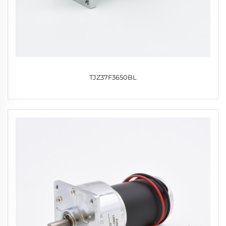
TJZ37F3650BL