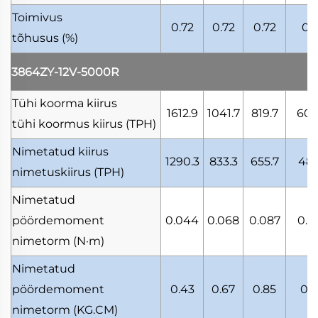
Toimivus
0.72
0.72
0.72
0.6
tõhusus
(%)
3864ZY-12V-5000R
Tühi koorma kiirus
1612.9
1041.7
819.7
602
tühi koormus kiirus
(TPH)
Nimetatud kiirus
1290.3
833.3
655.7
481
nimetuskiirus
(TPH)
Nimetatud
pöördemoment
0.044
0.068
0.087
0.1
nimetorm
(N·m)
Nimetatud
pöördemoment
0.43
0.67
0.85
0.
nimetorm
(KG.CM)