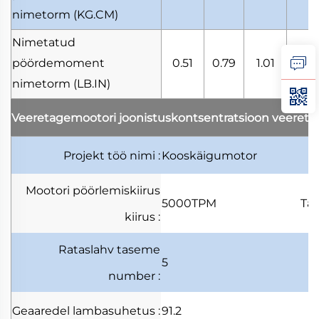
nimetorm
(KG.CM)
Nimetatud
pöördemoment
0.51
0.79
1.01
1.1
nimetorm
(LB.IN)
Veeretagemootori joonistuskontsentratsioon
veereta
Projekt
töö nimi
:
Kooskäigumotor
Mootori pöörlemiskiirus
5000TPM
Tä
kiirus
:
Rataslahv
taseme
5
number
:
Geaaredel
lambasuhetus
:
91.2