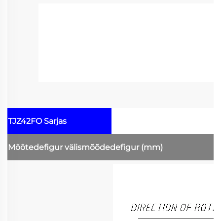
TJZ42FO Sarjas
Mõõtedefigur
välismõõdedefigur
(mm)