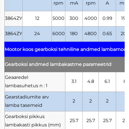
rpm
mA
rpm
A
mN
3864ZY
12
5000
300
4000
0.99
19.
3864ZY
24
6000
180
4800
0.65
20.
Mootor koos gearboksi tehniline andmed
lambamooto
Gearboksi andmed
lambakastme parameetrid
Geaaredel
3.1
4.8
6.1
8.
lambasuhetus
n : 1
Gearstadiumite arv
2
2
2
3
lamba tasemeid
Gearboksi pikkus
25.7
25.7
25.7
25.
lambakasti pikkus
(mm)