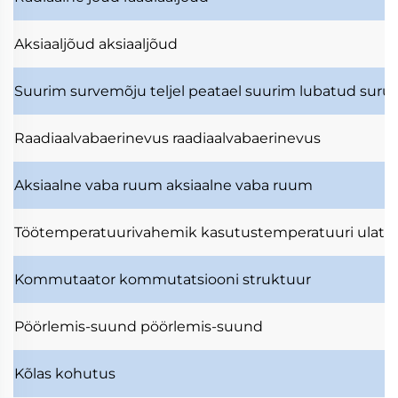
Aksiaaljõud
aksiaaljõud
Suurim survemõju teljel
peatael suurim lubatud surut
Raadiaalvabaerinevus
raadiaalvabaerinevus
Aksiaalne vaba ruum
aksiaalne vaba ruum
Töötemperatuurivahemik
kasutustemperatuuri ulatu
Kommutaator
kommutatsiooni struktuur
Pöörlemis-suund
pöörlemis-suund
Kõlas
kohutus