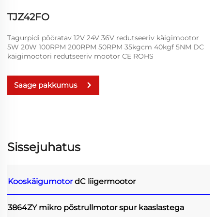
TJZ42FO
Tagurpidi pööratav 12V 24V 36V redutseeriv käigimootor
5W 20W 100RPM 200RPM 50RPM 35kgcm 40kgf 5NM DC
käigimootori redutseeriv mootor CE ROHS
Saage pakkumus
Sissejuhatus
Kooskäigumotor
dC liigermootor
3864ZY mikro põstrullmotor spur kaaslastega