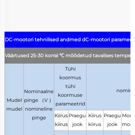
DC-mootori tehnilised andmed
dC-mootori parameet
Väärtused 25-30 korral
℃
mõõdetud tavalises tempera
Tühi
koormus
tühi
nomine
Nominaalne
koormuse
Mudel
pinge
（
V
）
parameetrid
mudel
nomineline
Kiirus
Praegu
Kiirus
Praegu
Mom
pinge
kiirus
jook
kiirus
jook
mom