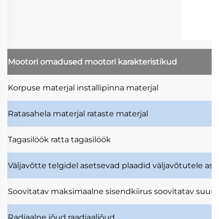
Mootori omadused
mootori karakteristikud
Korpuse materjal
installipinna materjal
Ratasahela materjal
rataste materjal
Tagasilöök
ratta tagasilöök
Väljavõtte telgidel asetsevad plaadid
väljavõtutele as
Soovitatav maksimaalne sisendkiirus
soovitatav suuri
Radiaalne jõud
raadiaaljõud