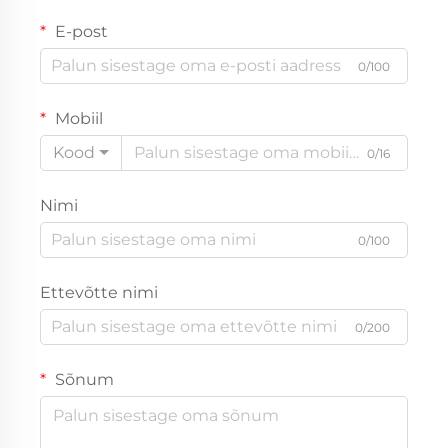
E-post
0/100
Mobiil
Kood
0/16
Nimi
0/100
Ettevõtte nimi
0/200
Sõnum