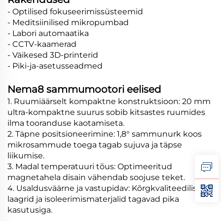
- Optilised fokuseerimissüsteemid
- Meditsiinilised mikropumbad
- Labori automaatika
- CCTV-kaamerad
- Väikesed 3D-printerid
- Piki-ja-asetusseadmed
Nema8 sammumootori eelised
1. Ruumiäärselt kompaktne konstruktsioon: 20 mm
ultra-kompaktne suurus sobib kitsastes ruumides
ilma tooranduse kaotamiseta.
2. Täpne positsioneerimine: 1,8° sammunurk koos
mikrosammude toega tagab sujuva ja täpse
liikumise.
3. Madal temperatuuri tõus: Optimeeritud
magnetahela disain vähendab soojuse teket.
4. Usaldusväärne ja vastupidav: Kõrgkvaliteedilised
laagrid ja isoleerimismaterjalid tagavad pika
kasutusiga.