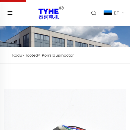
ET
>
Kodu>
Tooted
Korraldusmootor