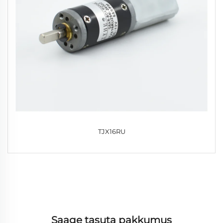
TJX16RU
Saage tasuta pakkumus