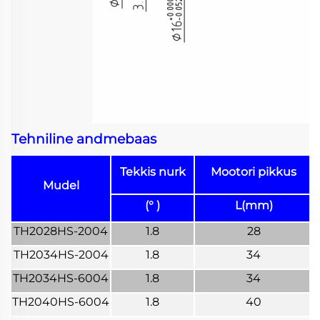
Tehniline andmebaas
Tekkis nurk
Mootori pikkus
Mudel
(° )
L(mm)
TH2028HS-2004
1.8
28
TH2034HS-2004
1.8
34
TH2034HS-6004
1.8
34
TH2040HS-6004
1.8
40