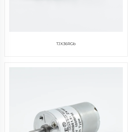
TJX36RGb