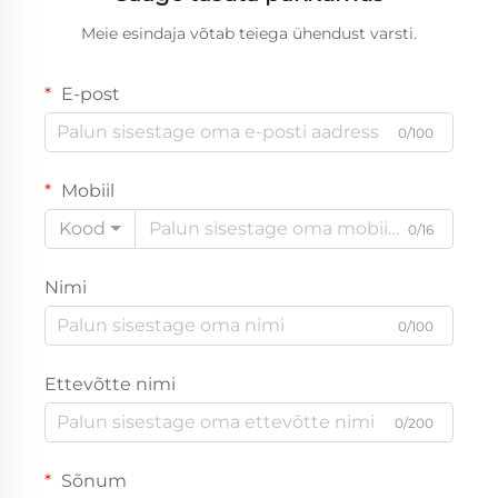
Meie esindaja võtab teiega ühendust varsti.
E-post
0/100
Mobiil
Kood
0/16
Nimi
0/100
Ettevõtte nimi
0/200
Sõnum