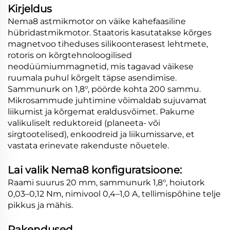
Kirjeldus
Nema8 astmikmotor on väike kahefaasiline
hübridastmikmotor. Staatoris kasutatakse kõrges
magnetvoo tiheduses silikoonterasest lehtmete,
rotoris on kõrgtehnoloogilised
neodüümiummagnetid, mis tagavad väikese
ruumala puhul kõrgelt täpse asendimise.
Sammunurk on 1,8°, pöörde kohta 200 sammu.
Mikrosammude juhtimine võimaldab sujuvamat
liikumist ja kõrgemat eraldusvõimet. Pakume
valikuliselt reduktoreid (planeeta- või
sirgtootelised), enkoodreid ja liikumissarve, et
vastata erinevate rakenduste nõuetele.
Lai valik Nema8 konfiguratsioone:
Raami suurus 20 mm, sammunurk 1,8°, hoiutork
0,03–0,12 Nm, nimivool 0,4–1,0 A, tellimispõhine telje
pikkus ja mähis.
Rakendused