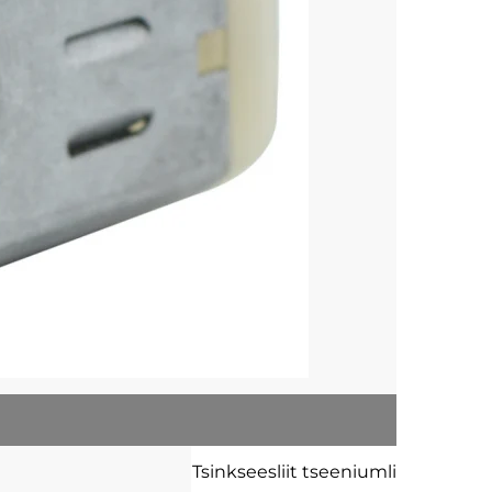
Tsinkseesliit
tseeniumligas