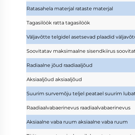
Ratasahela materjal
rataste materjal
Tagasilöök
ratta tagasilöök
Väljavõtte telgidel asetsevad plaadid
väljavõ
Soovitatav maksimaalne sisendkiirus
soovita
Radiaalne jõud
raadiaaljõud
Aksiaaljõud
aksiaaljõud
Suurim survemõju teljel
peatael suurim luba
Raadiaalvabaerinevus
raadiaalvabaerinevus
Aksiaalne vaba ruum
aksiaalne vaba ruum