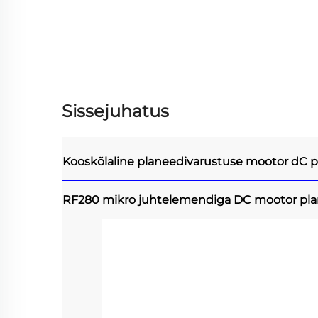
Sissejuhatus
Kooskõlaline planeedivarustuse mootor
dC p
RF280 mikro juhtelemendiga DC mootor pl