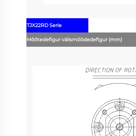
TJX22RD Serie
Mõõtedefigur
välismõõdedefigur
(mm)