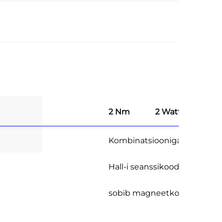
2 Nm
2 Watti
Kombinatsiooniga
Hall-i seanssikooder
sobib magneetkooderiga