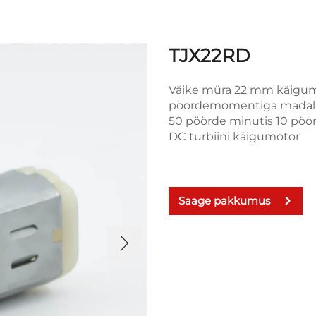
TJX22RD
Väike müra 22 mm käigumo
pöördemomentiga madala k
50 pöörde minutis 10 pöö
DC turbiini käigumotor
Saage pakkumus