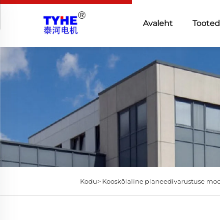
Avaleht
Toote
Kodu>
Kooskõlaline planeedivarustuse moo