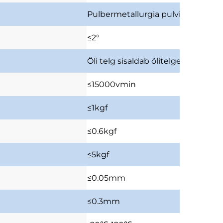
Pulbermetallurgia
pulvimetaall
≤2°
Öli telg
sisaldab ölitelgeid
≤15000vmin
≤1kgf
≤0.6kgf
≤5kgf
≤0.05mm
≤0.3mm