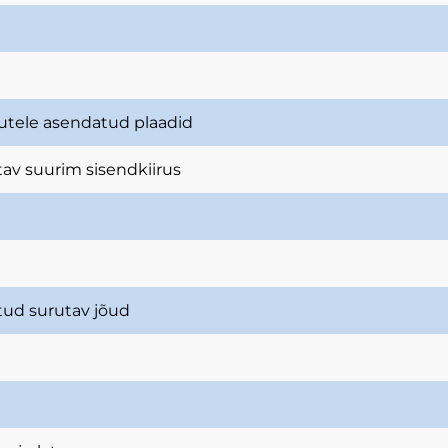
tutele asendatud plaadid
tav suurim sisendkiirus
tud surutav jõud