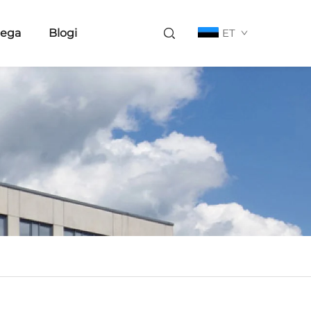
eega
Blogi
ET