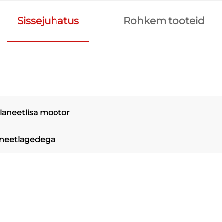
Sissejuhatus
Rohkem tooteid
laneetlisa mootor
aneetlagedega