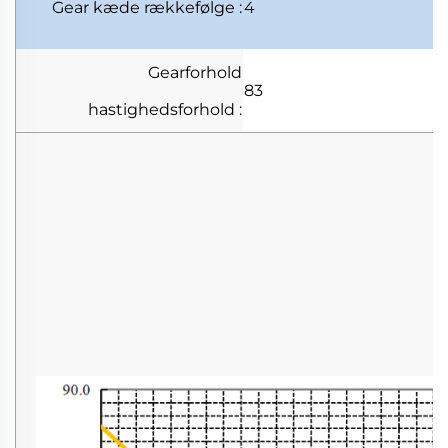
Gear kæde
rækkefølge
:
4
Gearforhold
83
hastighedsforhold
: