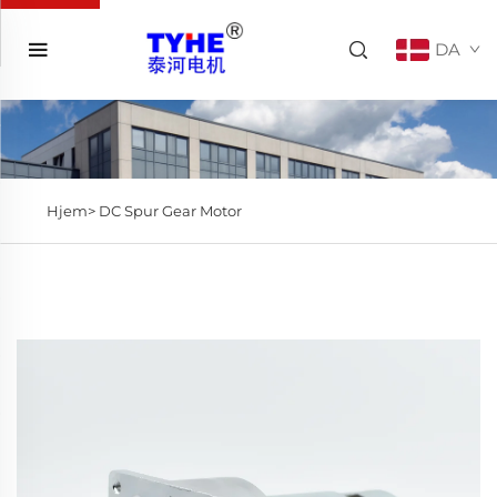
DA
Hjem>
DC Spur Gear Motor