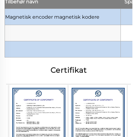
Tilbehør
navn
Spæ
Magnetisk encoder
magnetisk kodere
Certifikat