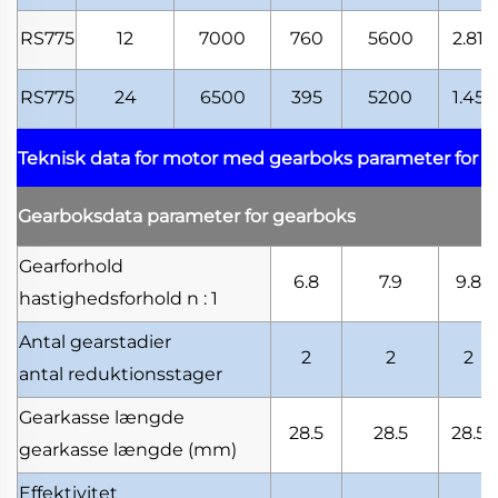
RS775
12
7000
760
5600
2.81
RS775
24
6500
395
5200
1.45
Teknisk data for motor med gearboks
parameter for 
Gearboksdata
parameter for gearboks
Gearforhold
6.8
7.9
9.8
hastighedsforhold
n : 1
Antal gearstadier
2
2
2
antal reduktionsstager
Gearkasse længde
28.5
28.5
28.5
gearkasse længde
(mm)
Effektivitet