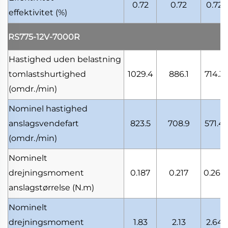
0.72
0.72
0.72
effektivitet
(%)
RS775-12V-7000R
Hastighed uden belastning
tomlastshurtighed
1029.4
886.1
714.3
(omdr./min)
Nominel hastighed
anslagsvendefart
823.5
708.9
571.4
(omdr./min)
Nominelt
drejningsmoment
0.187
0.217
0.269
anslagstørrelse
(N.m)
Nominelt
drejningsmoment
1.83
2.13
2.64