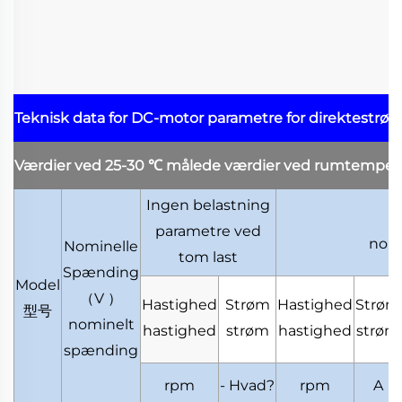
Teknisk data for DC-motor
parametre for direktestrø
Værdier ved 25-30
℃
målede værdier ved rumtemper
Ingen belastning
parametre ved
nomi
Nominelle
tom last
Spænding
Model
（
V
）
Hastighed
Strøm
Hastighed
Strøm
型号
nominelt
hastighed
strøm
hastighed
strøm
spænding
rpm
- Hvad?
rpm
A