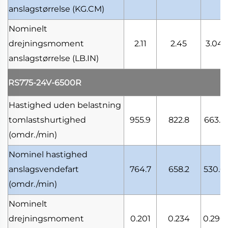
anslagstørrelse
(KG.CM)
Nominelt
drejningsmoment
2.11
2.45
3.04
anslagstørrelse
(LB.IN)
RS775-24V-6500R
Hastighed uden belastning
tomlastshurtighed
955.9
822.8
663.3
(omdr./min)
Nominel hastighed
anslagsvendefart
764.7
658.2
530.6
(omdr./min)
Nominelt
drejningsmoment
0.201
0.234
0.290