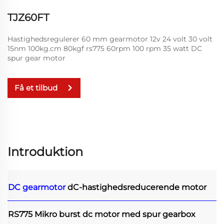
TJZ60FT
Hastighedsregulerer 60 mm gearmotor 12v 24 volt 30 volt
15nm 100kg.cm 80kgf rs775 60rpm 100 rpm 35 watt DC
spur gear motor
Få et tilbud
Introduktion
DC gearmotor
dC-hastighedsreducerende motor
RS775 Mikro burst dc motor med spur gearbox