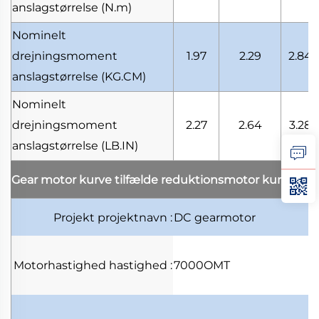
anslagstørrelse
(N.m)
Nominelt
drejningsmoment
1.97
2.29
2.84
anslagstørrelse
(KG.CM)
Nominelt
drejningsmoment
2.27
2.64
3.28
anslagstørrelse
(LB.IN)
Gear motor kurve tilfælde
reduktionsmotor kurve ek
Projekt
projektnavn
:
DC gearmotor
Motorhastighed
hastighed
:
7000OMT