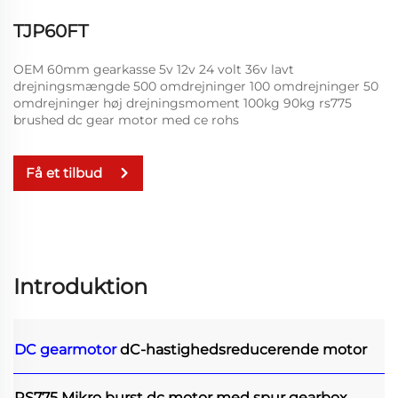
TJP60FT
OEM 60mm gearkasse 5v 12v 24 volt 36v lavt
drejningsmængde 500 omdrejninger 100 omdrejninger 50
omdrejninger høj drejningsmoment 100kg 90kg rs775
brushed dc gear motor med ce rohs
Få et tilbud
Introduktion
DC gearmotor
dC-hastighedsreducerende motor
RS775 Mikro burst dc motor med spur gearbox