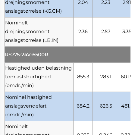
drejningsmoment
2.04
2.23
2.91
anslagstørrelse
(KG.CM)
Nominelt
drejningsmoment
2.36
2.57
3.35
anslagstørrelse
(LB.IN)
RS775-24V-6500R
Hastighed uden belastning
tomlastshurtighed
855.3
783.1
601.9
(omdr./min)
Nominel hastighed
anslagsvendefart
684.2
626.5
481.5
(omdr./min)
Nominelt