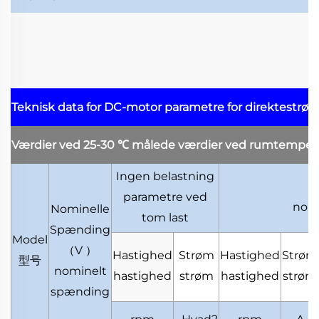
Teknisk data for DC-motor
parametre for direktestrø
Værdier ved 25-30
℃
målede værdier ved rumtemper
Ingen belastning
parametre ved
nomi
Nominelle
tom last
Spænding
Model
（
V
）
Hastighed
Strøm
Hastighed
Strøm
型号
nominelt
hastighed
strøm
hastighed
strøm
spænding