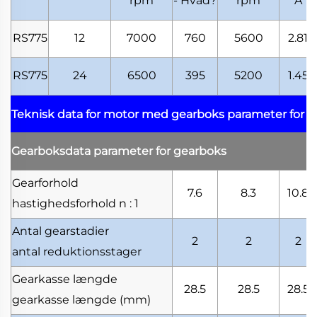
rpm
- Hvad?
rpm
A
RS775
12
7000
760
5600
2.81
RS775
24
6500
395
5200
1.45
Teknisk data for motor med gearboks
parameter for 
Gearboksdata
parameter for gearboks
Gearforhold
7.6
8.3
10.8
hastighedsforhold
n : 1
Antal gearstadier
2
2
2
antal reduktionsstager
Gearkasse længde
28.5
28.5
28.5
gearkasse længde
(mm)