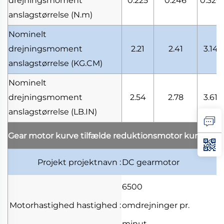
drejningsmoment
0.225
0.246
0.320
anslagstørrelse
(N.m)
Nominelt
drejningsmoment
2.21
2.41
3.14
anslagstørrelse
(KG.CM)
Nominelt
drejningsmoment
2.54
2.78
3.61
anslagstørrelse
(LB.IN)
Gear motor kurve tilfælde
reduktionsmotor kurve ek
Projekt
projektnavn
:
DC gearmotor
6500
Motorhastighed
hastighed
:
omdrejninger pr.
minut