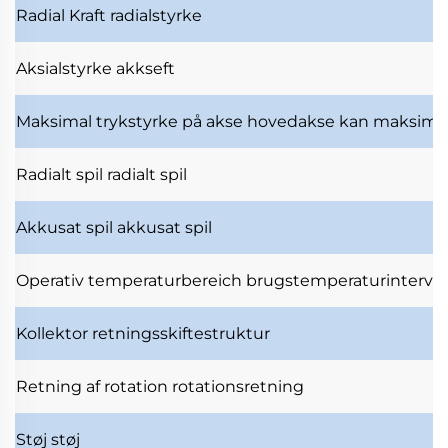
Radial Kraft
radialstyrke
Aksialstyrke
akkseft
Maksimal trykstyrke på akse
hovedakse kan maksimal
Radialt spil
radialt spil
Akkusat spil
akkusat spil
Operativ temperaturbereich
brugstemperaturinterval
Kollektor
retningsskiftestruktur
Retning af rotation
rotationsretning
Støj
støj