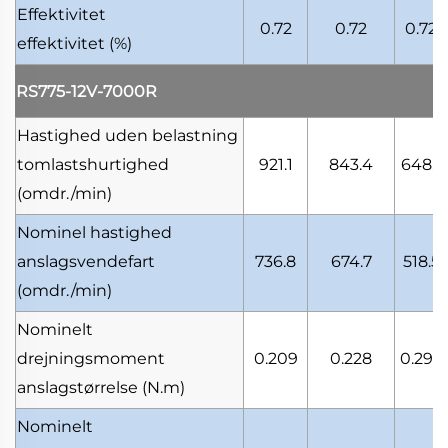
Effektivitet
0.72
0.72
0.72
effektivitet
(%)
RS775-12V-7000R
Hastighed uden belastning
tomlastshurtighed
921.1
843.4
648.1
(omdr./min)
Nominel hastighed
anslagsvendefart
736.8
674.7
518.5
(omdr./min)
Nominelt
drejningsmoment
0.209
0.228
0.297
anslagstørrelse
(N.m)
Nominelt