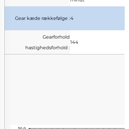
Gear kæde
rækkefølge
:
4
Gearforhold
144
hastighedsforhold
: