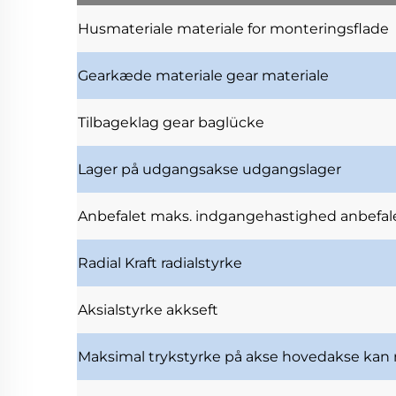
Husmateriale
materiale for monteringsflade
Gearkæde materiale
gear materiale
Tilbageklag
gear baglücke
Lager på udgangsakse
udgangslager
Anbefalet maks. indgangehastighed
anbefal
Radial Kraft
radialstyrke
Aksialstyrke
akkseft
Maksimal trykstyrke på akse
hovedakse kan 