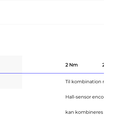
2 Nm
20 Watt
Til kombination med
Hall-sensor encoder
kan kombineres med magn