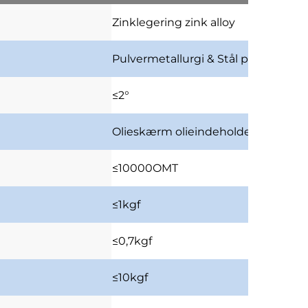
Zinklegering
zink alloy
Pulvermetallurgi & Stål
pulvermetall
≤2°
Olieskærm
olieindeholdende skæ
≤10000OMT
≤1kgf
≤0,7kgf
≤10kgf