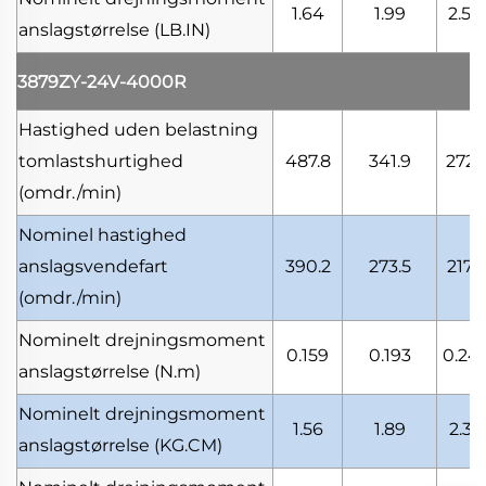
1.64
1.99
2.50
anslagstørrelse
(LB.IN)
3879ZY-24V-4000R
Hastighed uden belastning
tomlastshurtighed
487.8
341.9
272.1
(omdr./min)
Nominel hastighed
anslagsvendefart
390.2
273.5
217.7
(omdr./min)
Nominelt drejningsmoment
0.159
0.193
0.24
anslagstørrelse
(N.m)
Nominelt drejningsmoment
1.56
1.89
2.37
anslagstørrelse
(KG.CM)