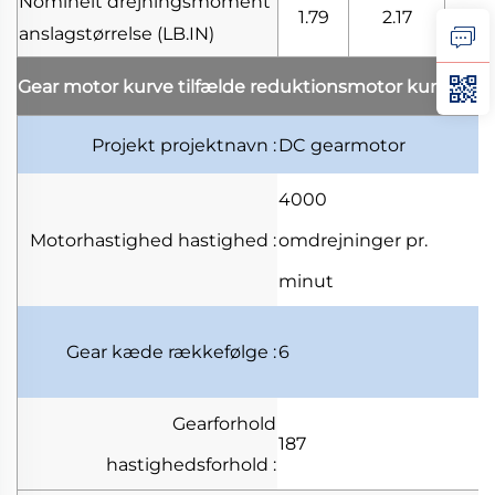
Nominelt drejningsmoment
1.79
2.17
2.73
anslagstørrelse
(LB.IN)
Gear motor kurve tilfælde
reduktionsmotor kurve ek
Projekt
projektnavn
:
DC gearmotor
4000
Motorhastighed
hastighed
:
omdrejninger pr.
minut
Gear kæde
rækkefølge
:
6
Gearforhold
187
hastighedsforhold
: