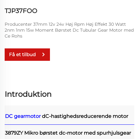
TJP37FOO
Producenter 37mm 12v 24v Høj Rpm Høj Effekt 30 Watt
2nm 1nm 15w Moment Børstet Dc Tubular Gear Motor med
Ce Rohs
Få et tilbud
Introduktion
DC gearmotor
dC-hastighedsreducerende motor
3879ZY Mikro børstet dc-motor med spurhjulsgear