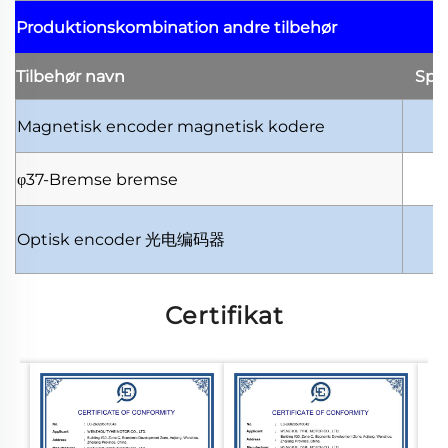
Produktionskombination
andre tilbehør
Tilbehør
navn
Spæ
Magnetisk encoder
magnetisk kodere
φ37-Bremse
bremse
Optisk encoder
光电编码器
Certifikat