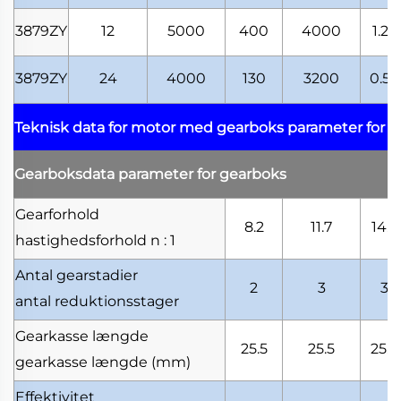
3879ZY
12
5000
400
4000
1.23
3879ZY
24
4000
130
3200
0.53
Teknisk data for motor med gearboks
parameter for 
Gearboksdata
parameter for gearboks
Gearforhold
8.2
11.7
14.7
hastighedsforhold
n : 1
Antal gearstadier
2
3
3
antal reduktionsstager
Gearkasse længde
25.5
25.5
25.5
gearkasse længde
(mm)
Effektivitet