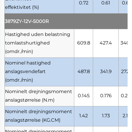
0.72
0.61
0.61
effektivitet
(%)
3879ZY-12V-5000R
Hastighed uden belastning
tomlastshurtighed
609.8
427.4
340.
(omdr./min)
Nominel hastighed
anslagsvendefart
487.8
341.9
272.1
(omdr./min)
Nominelt drejningsmoment
0.145
0.176
0.221
anslagstørrelse
(N.m)
Nominelt drejningsmoment
1.42
1.73
2.17
anslagstørrelse
(KG.CM)
Nominelt drejningsmoment