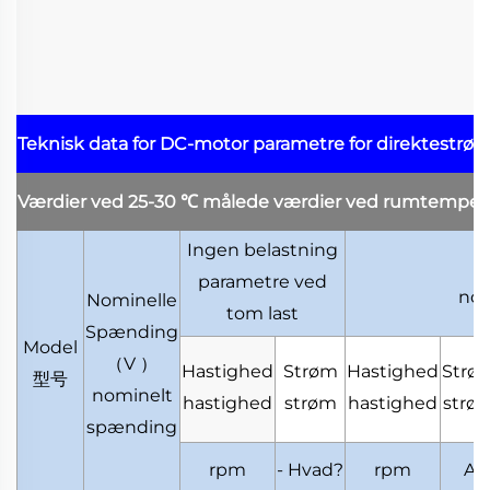
Teknisk data for DC-motor
parametre for direktestrø
Værdier ved 25-30
℃
målede værdier ved rumtemper
Ingen belastning
parametre ved
nom
Nominelle
tom last
Spænding
Model
（
V
）
Hastighed
Strøm
Hastighed
Strø
型号
nominelt
hastighed
strøm
hastighed
strø
spænding
rpm
- Hvad?
rpm
A