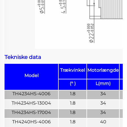
Tekniske data
Trækvinkel
Motorlængde
Model
(° )
L(mm)
TH4234HS-4006
1.8
34
TH4234HS-13004
1.8
34
TH4234HS-17004
1.8
34
TH4240HS-4006
1.8
40