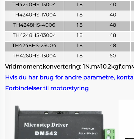
TH4240HS-13004
1.8
40
TH4240HS-17004
1.8
40
TH4248HS-4006
1.8
48
TH4248HS-13004
1.8
48
TH4248HS-25004
1.8
48
TH4260HS-13004
1.8
60
Vridmomentkonvertering: 1N.m≈10.2kgf.cm≈141
Hvis du har brug for andre parametre, kontakt
Forbindelser til motorstyring