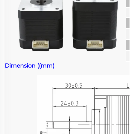
T
Dimension ((mm)