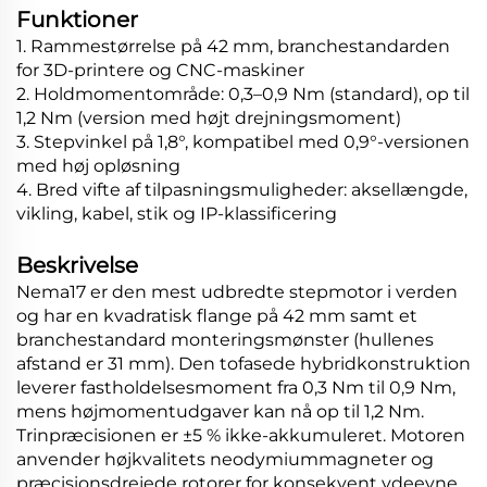
Funktioner
1. Rammestørrelse på 42 mm, branchestandarden
for 3D-printere og CNC-maskiner
2. Holdmomentområde: 0,3–0,9 Nm (standard), op til
1,2 Nm (version med højt drejningsmoment)
3. Stepvinkel på 1,8°, kompatibel med 0,9°-versionen
med høj opløsning
4. Bred vifte af tilpasningsmuligheder: aksellængde,
vikling, kabel, stik og IP-klassificering
Beskrivelse
Nema17 er den mest udbredte stepmotor i verden
og har en kvadratisk flange på 42 mm samt et
branchestandard monteringsmønster (hullenes
afstand er 31 mm). Den tofasede hybridkonstruktion
leverer fastholdelsesmoment fra 0,3 Nm til 0,9 Nm,
mens højmomentudgaver kan nå op til 1,2 Nm.
Trinpræcisionen er ±5 % ikke-akkumuleret. Motoren
anvender højkvalitets neodymiummagneter og
præcisionsdrejede rotorer for konsekvent ydeevne.