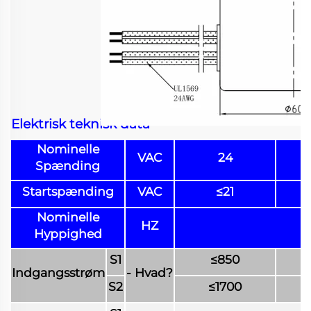
Elektrisk teknisk data
Nominelle
VAC
24
Spænding
Startspænding
VAC
≤21
Nominelle
HZ
Hyppighed
S1
≤850
Indgangsstrøm
- Hvad?
S2
≤1700