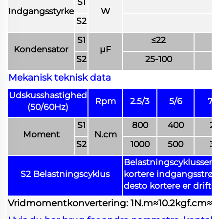
S1
Indgangsstyrke
W
S2
S1
≤22
Kondensator
μF
S2
25-100
Mekanisk teknisk data
Udskusshastighed
Rpm
2.5/3
5/6
7.
(50/60Hz)
S1
800
400
2
Moment
N.cm
S2
1000
500
3
Belastningscyklussen (
S2 Belastningscyklus
kortere indgangsstrøm
desto kortere er drifts
Vridmomentkonvertering: 1N.m≈10.2kgf.cm≈141