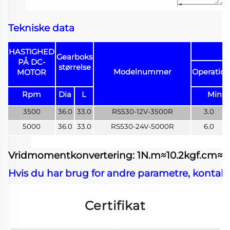
Tekniske data
HASTIGHED
Gearboks
PÅ DC-
størrelse
Modelnummer
Operatio
MOTOR
Rpm
Dia
L
Min-M
3500
36.0
33.0
RS530-12V-3500R
3.0
5000
36.0
33.0
RS530-24V-5000R
6.0
Vridmomentkonvertering: 1N.m≈10.2kgf.cm≈141
Hvis du har brug for andre parametre, kontakt
Certifikat