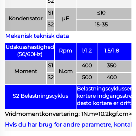
S2
S1
≤10
Kondensator
μF
S2
15-35
Mekanisk teknisk data
Udskusshastighed
Rpm
1/1.2
1.5/1.8
(50/60Hz)
S1
400
350
Moment
N.cm
S2
500
400
Belastningscyklussen (
S2 Belastningscyklus
kortere indgangsstrøm
desto kortere er drifts
Vridmomentkonvertering: 1N.m≈10.2kgf.cm≈141
Hvis du har brug for andre parametre, kontakt