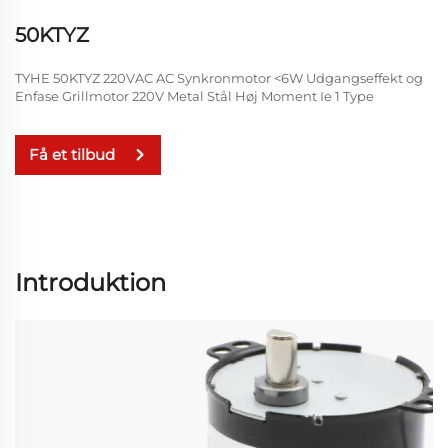
50KTYZ
TYHE 50KTYZ 220VAC AC Synkronmotor <6W Udgangseffekt og
Enfase Grillmotor 220V Metal Stål Høj Moment Ie 1 Type
Få et tilbud
Introduktion