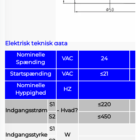
Elektrisk teknisk data
Nominelle
VAC
24
Spænding
Startspænding
VAC
≤21
Nominelle
HZ
Hyppighed
S1
≤220
Indgangsstrøm
- Hvad?
S2
≤450
S1
Indgangsstyrke
W