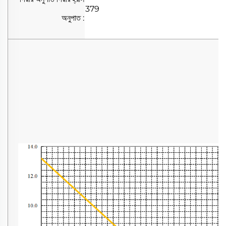
379
অনুপাত
: