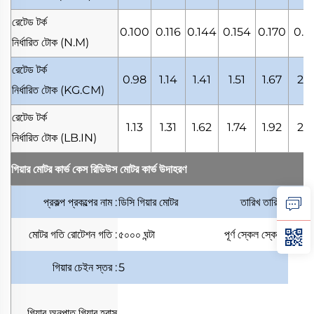
রেটেড টর্ক
0.100
0.116
0.144
0.154
0.170
0.2
নির্ধারিত টোক
(N.M)
রেটেড টর্ক
0.98
1.14
1.41
1.51
1.67
2.2
নির্ধারিত টোক
(KG.CM)
রেটেড টর্ক
1.13
1.31
1.62
1.74
1.92
2.6
নির্ধারিত টোক
(LB.IN)
গিয়ার মোটর কার্ভ কেস
রিডিউস মোটর কার্ভ উদাহরণ
প্রকল্প
প্রকল্পের নাম
:
ডিসি গিয়ার মোটর
তারিখ
তারিখ
:
মোটর গতি
রোটেশন গতি
:
৫০০০ ঘন্টা
পূর্ণ স্কেল
স্কেল
:
গিয়ার চেইন
স্তর
:
5
গিয়ার অনুপাত
গিয়ার হ্রাস