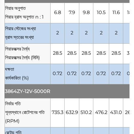
গিয়ার অনুপাত
6.8
7.9
9.8
10.5
11.6
18.
গিয়ার হ্রাস অনুপাত
n : 1
গিয়ার স্টেজের সংখ্যা
2
2
2
2
2
3
হ্রাস স্তরের সংখ্যা
গিয়ারবক্সের দৈর্ঘ্য
28.5
28.5
28.5
28.5
28.5
33.
গিয়ারবক্সের দৈর্ঘ্য
(মিমি)
দক্ষতা
0.72
0.72
0.72
0.72
0.72
0.6
কার্যকারিতা
(%)
3864ZY-12V-5000R
নির্ভার গতি
শূন্যস্থানে রোটেশনের গতি
735.3
632.9
510.2
476.2
431.0
268
(RPM)
রেটেড গতি