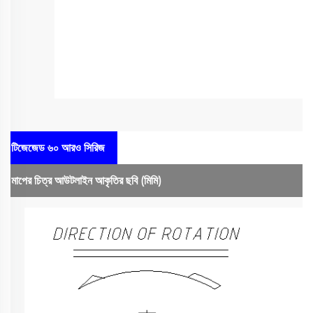
টিজেজেড ৬০ আরও সিরিজ
মাপের চিত্র
আউটলাইন আকৃতির ছবি
(মিমি)