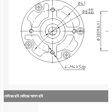
মোটরের ছবি
মোটরের আসল ছবি