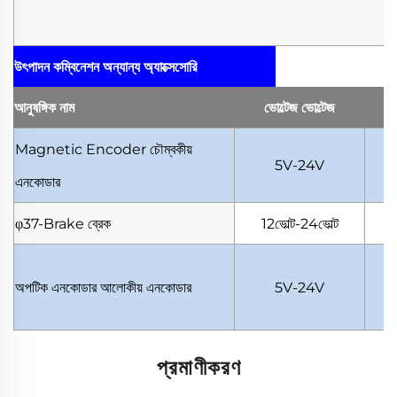
উৎপাদন কম্বিনেশন
অন্যান্য অ্যাক্সেসোরি
আনুষঙ্গিক
নাম
ভোল্টেজ
ভোল্টেজ
Magnetic Encoder
চৌম্বকীয়
5V-24V
এনকোডার
φ37-Brake
ব্রেক
12ভোল্ট-24ভোল্ট
অপটিক এনকোডার
আলোকীয় এনকোডার
5V-24V
প্রমাণীকরণ