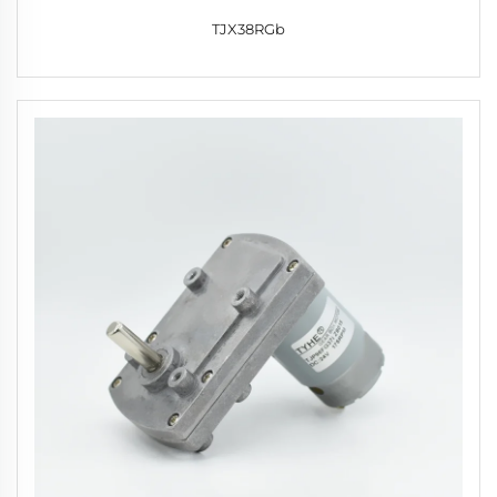
TJX38RGb