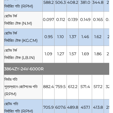
588.2
506.3
408.2
381.0
344.8
215
নির্ধারিত গতি
(RPM)
রেটেড টর্ক
0.097
0.112
0.139
0.149
0.165
0.2
নির্ধারিত টোক
(N.M)
রেটেড টর্ক
0.95
1.10
1.37
1.46
1.62
2.2
নির্ধারিত টোক
(KG.CM)
রেটেড টর্ক
1.09
1.27
1.57
1.69
1.86
2.5
নির্ধারিত টোক
(LB.IN)
3864ZY-24V-6000R
নির্ভার গতি
শূন্যস্থানে রোটেশনের গতি
882.4
759.5
612.2
571.4
517.2
322
(RPM)
রেটেড গতি
705.9
607.6
489.8
457.1
413.8
258
নির্ধারিত গতি
(RPM)