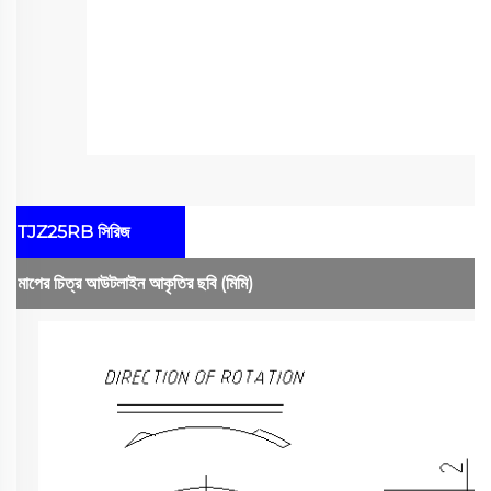
TJZ25RB সিরিজ
মাপের চিত্র
আউটলাইন আকৃতির ছবি
(মিমি)