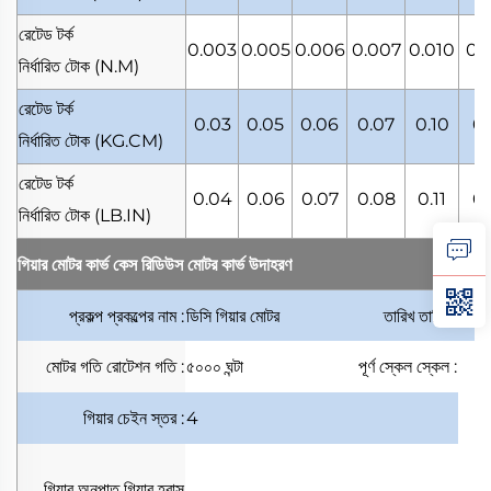
রেটেড টর্ক
0.003
0.005
0.006
0.007
0.010
0.
নির্ধারিত টোক
(N.M)
রেটেড টর্ক
0.03
0.05
0.06
0.07
0.10
0.
নির্ধারিত টোক
(KG.CM)
রেটেড টর্ক
0.04
0.06
0.07
0.08
0.11
0.
নির্ধারিত টোক
(LB.IN)
গিয়ার মোটর কার্ভ কেস
রিডিউস মোটর কার্ভ উদাহরণ
প্রকল্প
প্রকল্পের নাম
:
ডিসি গিয়ার মোটর
তারিখ
তারিখ
:
মোটর গতি
রোটেশন গতি
:
৫০০০ ঘন্টা
পূর্ণ স্কেল
স্কেল
:
গিয়ার চেইন
স্তর
:
4
গিয়ার অনুপাত
গিয়ার হ্রাস