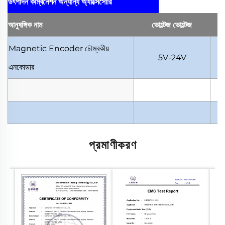
উৎপাদন কম্বিনেশন
অন্যান্য অ্যাক্সেসোরি
আনুষঙ্গিক
নাম
ভোল্টেজ
ভোল্টেজ
Magnetic Encoder
চৌম্বকীয়
5V-24V
এনকোডার
প্রমাণীকরণ