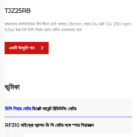
TJZ25RB
কারখানার কাস্টমাইজড দীর্ঘ জীবন ছোট আকার 25mm ফ্রেম 24 ভোল্ট 12v 250 rpm
0.5w উচ্চ টর্ক ডিসি গিয়ার হ্রাস মোটর এনকোডার সঙ্গে
একটি উদ্ধৃতি পান
ভূমিকা
ডিসি গিয়ার মোটর
ডিরেক্ট কারেন্ট রিডিউসিং মোটর
RF310 মাইক্রো ব্রাশড ডি সি মোটর সঙ্গে স্পার গিয়ারবক্স