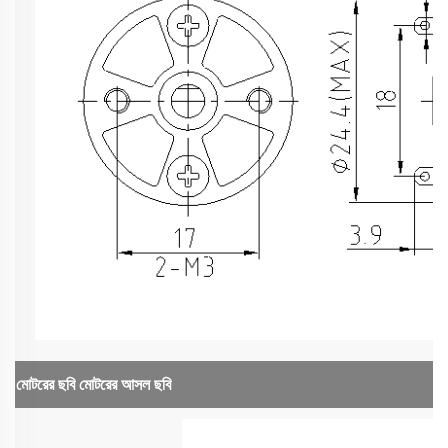
মোটরের ছবি
মোটরের আসল ছবি