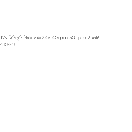
 বক্স 12v ডিসি কৃমি গিয়ার মোটর 24v 40rpm 50 rpm 2 ওয়াট
 এনকোডার