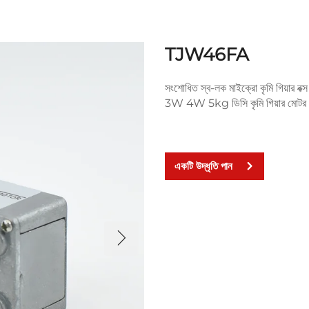
TJW46FA
সংশোধিত স্ব-লক মাইক্রো কৃমি গিয়ার
3W 4W 5kg ডিসি কৃমি গিয়ার মোটর
একটি উদ্ধৃতি পান