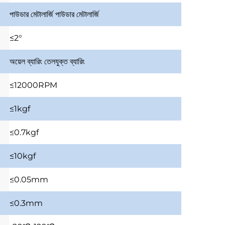
পাউডার মেটালার্জি
পাউডার মেটালার্জি
≤2°
অয়েল ব্যারিং
তেলযুক্ত ব্যারিং
≤12000RPM
≤1kgf
≤0.7kgf
≤10kgf
≤0.05mm
≤0.3mm