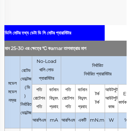
ডিসি মোটর তথ্য ডেটা
ডি সি মোটর প্যারামিটার
মান 25-30 এর ক্ষেত্রে
℃
কamar তাপমাত্রায় মাপ
No-Load
নির্ধারিত
খালি লোড
রেটেড
নির্ধারিত প্যারামিটার
প্যারামিটার
ভোল্টেজ
মডেল
（
ভি
গতি
বর্তমান
গতি
বর্তমান
আউটপুট
মডেল
টর্ক
Eff
）
রোটেশন
বিদ্যুৎ
রোটেশন
বিদ্যুৎ
আউটপুট
নম্বর
টর্ক
কার্যকারি
নির্ধারিত
গতি
প্রবাহ
গতি
প্রবাহ
কাজ
ভোল্টেজ
আরপিএম
mA
আরপিএম
একটি
mN.m
W
%