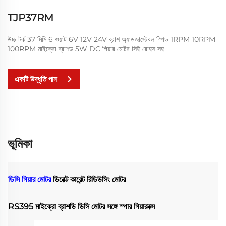
TJP37RM
উচ্চ টর্ক 37 মিমি 6 ওয়াট 6V 12V 24V ব্রাশ অ্যাডজাস্টেবল স্পিড 1RPM 10RPM
100RPM মাইক্রো ব্রাশড 5W DC গিয়ার মোটর সিই রোহস সহ
একটি উদ্ধৃতি পান
ভূমিকা
ডিসি গিয়ার মোটর
ডিরেক্ট কারেন্ট রিডিউসিং মোটর
RS395 মাইক্রো ব্রাশডি ডিসি মোটর সঙ্গে স্পার গিয়ারবক্স