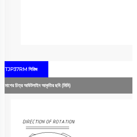
TJP37RM সিরিজ
মাপের চিত্র
আউটলাইন আকৃতির ছবি
(মিমি)